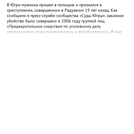
В Югре мужчина пришел в полицию и признался в
преступлении, совершенном в Радужном 19 лет назад. Как
сообщили в пресс-службе сообщества «Суды Югры», заказное
убийство было совершено в 2006 году группой лиц.
«Предварительное следствие по уголовному делу
неоднократно приостанавливалось и возобновлялось. В мае
2025 года предварительное следствие по уголовному делу
было вновь возобновлено, в связи с явкой с повинной одного
из непосредственных участников преступления», - рассказали в
ведомстве. Трем гражданам, обвиняемым в убийстве, избрана
мера пресечения в виде заключения под стражу. Им грозит
наказание в виде лишения свободы на срок до двадцати лет,
либо пожизненным лишением свободы.