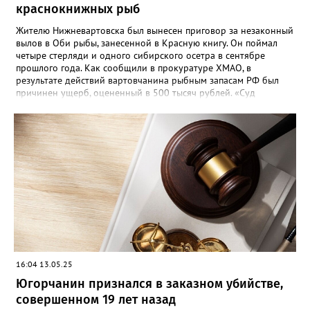
краснокнижных рыб
Жителю Нижневартовска был вынесен приговор за незаконный
вылов в Оби рыбы, занесенной в Красную книгу. Он поймал
четыре стерляди и одного сибирского осетра в сентябре
прошлого года. Как сообщили в прокуратуре ХМАО, в
результате действий вартовчанина рыбным запасам РФ был
причинен ущерб, оцененный в 500 тысяч рублей. «Суд
приговорил нарушителя к году и шести месяцам лишения
свободы условно с испытательным сроком в один год», —
говорится в сообщении. Также у мужчины конфисковали
моторную лодку и передали государству. На данный момент
приговор не вступил в законную силу.
16:04 13.05.25
Югорчанин признался в заказном убийстве,
совершенном 19 лет назад