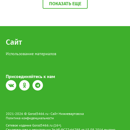
краснокнижная рыба, приготовленная к дальнейшей
ПОКАЗАТЬ ЕЩЕ
реализации», - сообщили в МВД по ХМАО-Югре. На югорчанку
возбудили уголовное дело за незаконную добычу и оборот
особо ценных водных биологических ресурсов, занесенным в
Красную книгу. В настоящее время она находится под
подпиской о невыезде. Напомним, за отлов одной особи
Сибирского осетра грозит штраф в размере 481 тысячи
рублей, а за незаконный оборот предусмотрено наказание в
Сайт
виде лишения свободы на срок до 4 лет со штрафом в размере
до 1 миллиона рублей.
Использование материалов
Присоединяйтесь к нам
2021-2026 © Gorod3466.ru - Сайт Нижневартовска
Политика конфиденциальности
Сетевое издание Gorod3466.ru (16+).
Свидетельство о регистрации Эл № ФС77-66798 от 15.08.2016 выдано