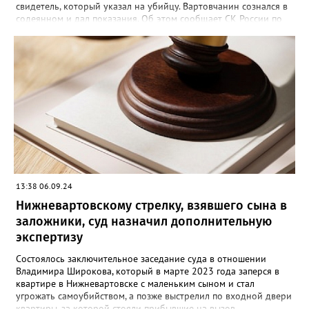
свидетель, который указал на убийцу. Вартовчанин сознался в
содеянном и дал показания. Об этом сообщает СК России по
ХМАО-Югре. По версии следствия в ночь с 30 ноября по 1
декабря 2001 года 22 летний вартовчанин находился в
квартире по улице Менделеева вместе со своим 29-летним
знакомым. Произошла ссора и мужчина нанес приятелю
множественные удары руками и кассетным магнитофоном в
голову. От полученных травм он скончался. Вартовчанин
испугался и выбросил тело в Обь. Уголовное дело с
обвинительным заключением направлено в суд для
рассмотрения. Вартовчанину грозит до пятнадцати лет
лишения свободы.
13:38 06.09.24
Нижневартовскому стрелку, взявшего сына в
заложники, суд назначил дополнительную
экспертизу
Состоялось заключительное заседание суда в отношении
Владимира Широкова, который в марте 2023 года заперся в
квартире в Нижневартовске с маленьким сыном и стал
угрожать самоубийством, а позже выстрелил по входной двери
квартиры, за которой стояли прибывшие на вызов