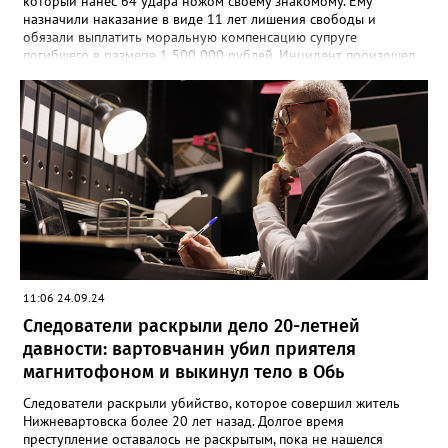
который нанес 64 удара ножом своему знакомому. Ему
назначили наказание в виде 11 лет лишения свободы и
обязали выплатить моральную компенсацию супруге
погибшего в размере 1 500 000 рублей. Инцидент произошел
23 января 2024 года. Мужчина намеренно затеял ссору со
своим знакомым в тамбуре жилого дома. Произошла потасовка
и югорчанин совершил убийство кухонным ножом. Он нанес
потерпевшему 64 удара по различным частям тела, которые
стали причиной смерти. Во время судебного заседания
югорчанин признал свою вину, но от дачи показаний
отказался.
11:06 24.09.24
Следователи раскрыли дело 20-летней
давности: вартовчанин убил приятеля
магнитофоном и выкинул тело в Обь
Следователи раскрыли убийство, которое совершил житель
Нижневартовска более 20 лет назад. Долгое время
преступление оставалось не раскрытым, пока не нашелся