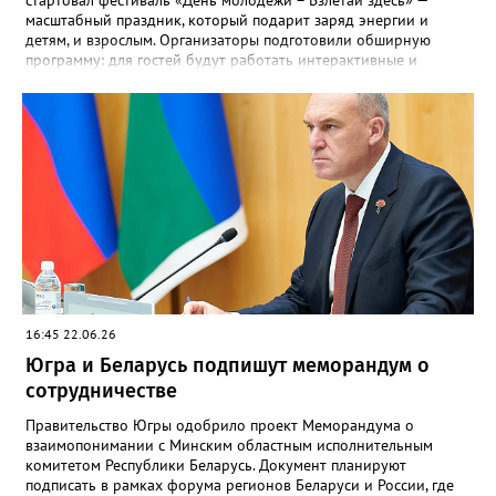
стартовал фестиваль «День молодежи – Взлетай здесь» —
масштабный праздник, который подарит заряд энергии и
детям, и взрослым. Организаторы подготовили обширную
программу: для гостей будут работать интерактивные и
творческие пространства, выставки и игровые зоны.
Отдельного внимания заслуживают спортивные активности,
включая лазертаг, а также технозоны для любителей
современных технологий. Мероприятие ориентировано на
детей, молодежь и семейные аудитории. Важное дополнение
для автомобилистов: с 8:00 до 23:00 в связи с проведением
фестиваля будет частично перекрыто движение. Ограничения
коснутся улицы Г.И. Пикмана (от дома №8 по улице 60 лет
Октября до улицы Мусы Джалиля) и проспекта Победы (от
улицы 60 лет Октября до улицы Г.И. Пикмана). Водителей
просят заранее выбирать пути объезда. Ранее Gorod3466.ru
сообщал, что группа «Нестройные» выступит на главной сцене
Нижневартовска в День молодёжи.
16:45 22.06.26
Югра и Беларусь подпишут меморандум о
сотрудничестве
Правительство Югры одобрило проект Меморандума о
взаимопонимании с Минским областным исполнительным
комитетом Республики Беларусь. Документ планируют
подписать в рамках форума регионов Беларуси и России, где