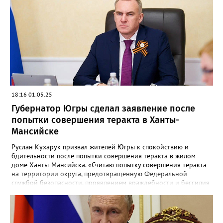
условия для жизни в северных городах»,- отметил Кухарук.
Глава региона также подчеркнул, что Югра, как и прежде будет
вносить вклад в укреплении России и останется надежной
опорой для страны.
18:16 01.05.25
Губернатор Югры сделал заявление после
попытки совершения теракта в Ханты-
Мансийске
Руслан Кухарук призвал жителей Югры к спокойствию и
бдительности после попытки совершения теракта в жилом
доме Ханты-Мансийска. «Считаю попытку совершения теракта
на территории округа, предотвращенную Федеральной
службой безопасности, проявлением враждебности и бессилия
киевского режима», - подчеркнул глава региона. Он также
сообщил, что жителям дома, пострадавшего от взрыва
предоставлено временное жилье и выплачивается
компенсация. Напомним, что 12 апреля в жилом