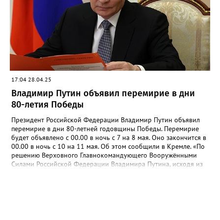
многоквартирном доме Ханты-Мансийска произошел мощный
взрыв, который разрушил две квартиры. Причиной стала
детонация самодельной бомбы.
17:04 28.04.25
Владимир Путин объявил перемирие в дни
80-летия Победы
Президент Российской Федерации Владимир Путин объявил
перемирие в дни 80-летней годовщины Победы. Перемирие
будет объявлено с 00.00 в ночь с 7 на 8 мая. Оно закончится в
00.00 в ночь с 10 на 11 мая. Об этом сообщили в Кремле. «По
решению Верховного Главнокомандующего Вооружёнными
Силами Российской Федерации Владимира Путина, исходя из
гуманитарных соображений, в дни 80-летней годовщины
Победы – с нуля часов с 7 на 8 мая до нуля часов с 10 на 11
мая – российская сторона объявляет перемирие»,- сказано в
сообщении. Власти РФ предупредили, что в случае нарушений
перемирия украинской стороной Вооруженные Силы РФ дадут
адекватный и эффективный ответ.