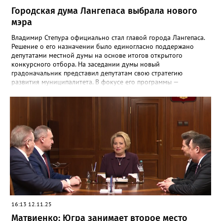
Городская дума Лангепаса выбрала нового
мэра
Владимир Степура официально стал главой города Лангепаса.
Решение о его назначении было единогласно поддержано
депутатами местной думы на основе итогов открытого
конкурсного отбора. На заседании думы новый
градоначальник представил депутатам свою стратегию
развития муниципалитета. В фокусе его программы —
комплексное развитие городской инфраструктуры, активная
социальная политика и создание условий для роста
экономики. На новую должность Владимир Степура пришел с
богатым опытом руководства городами Югры. Ранее он уже
успешно занимал пост главы Когалыма, а затем — города
Покачи.
16:13 12.11.25
Матвиенко: Югра занимает второе место