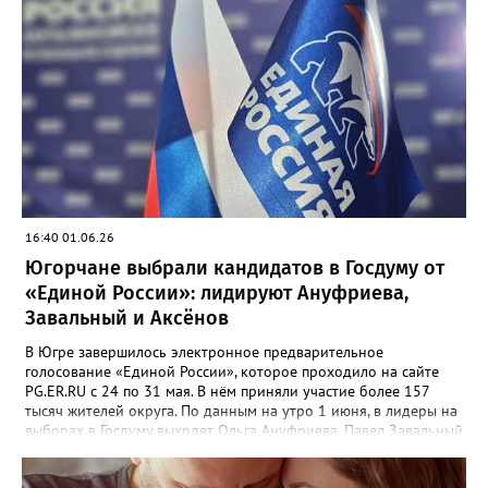
16:40 01.06.26
Югорчане выбрали кандидатов в Госдуму от
«Единой России»: лидируют Ануфриева,
Завальный и Аксёнов
В Югре завершилось электронное предварительное
голосование «Единой России», которое проходило на сайте
PG.ER.RU с 24 по 31 мая. В нём приняли участие более 157
тысяч жителей округа. По данным на утро 1 июня, в лидеры на
выборах в Госдуму выходят Ольга Ануфриева, Павел Завальный
и Дмитрий Аксёнов. Процедура проходила в электронном
формате. В течение недели югорчане определяли кандидатов,