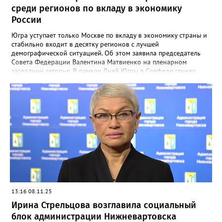
среди регионов по вкладу в экономику
России
Югра уступает только Москве по вкладу в экономику страны и
стабильно входит в десятку регионов с лучшей
демографической ситуацией. Об этом заявила председатель
Совета Федерации Валентина Матвиенко на пленарном
заседании сегодня. В рамках Дней Югры в Совфеде спикер
отметила, что регион лидирует по добыче нефти и занимает
второе место по добыче газа. «Практически половина
российской нефти на мировом рынке — это доля ХМАО —
Югры», — подчеркнула Матвиенко. Отдельно была отмечена
демографическая ситуация в регионе. «Рождаемость в регионе
превышает смертность, Югра стабильно входит в десятку
регионов России с лучшей демографией», — констатировала
председатель Совфеда. Ранее Gorod3466.ru сообщал, что
Нижневартовский аэропорт может получить федеральное
финансирование на реконструкцию.
13:16 08.11.25
Ирина Стрельцова возглавила социальный
блок администрации Нижневартовска