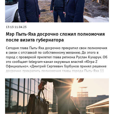
13:13 11.04.25
Мэр Пыть-Яха досрочно сложил полномочия
после визита губернатора
Сегодня глава Пыть-Яха досрочно прекратил свои полномочия
в связи с отставкой по собственному желанию. До этого в
город с проверкой прилетел глава региона Руслан Кухарук. Об
это сообщает telegram-канал окружных властей «Югра Z
Официально». «Дмитрий Сергеевич Горбунов принял решение
досрочно прекратить полномочия главы города Пыть-Яха 11
апреля 2025 года в связи с отставкой по собственному
желанию»,- сказано в сообщении. Временно исполнять
обязанности главы города Пыть-Ях будет первый заместитель
главы города Олег Николаевич Иревлин.