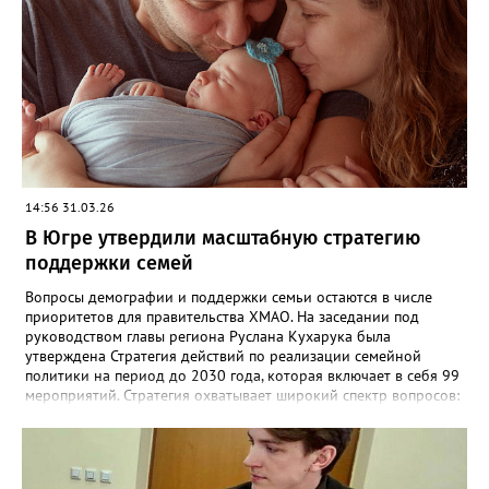
которые представят партию на выборах этой осенью — в
Госдуму, Думу Югры, Тюменскую областную Думу и в органы
местного самоуправления. Глава региона Руслан Кухарук (член
президиума регионального политсовета партии) поблагодарил
жителей за участие, а региональное отделение — за слаженную
работу. — Результаты будут озвучены на итоговом заседании
организационного комитета, которое пройдёт 2 июня, —
написал он в соцсетях.
14:56 31.03.26
В Югре утвердили масштабную стратегию
поддержки семей
Вопросы демографии и поддержки семьи остаются в числе
приоритетов для правительства ХМАО. На заседании под
руководством главы региона Руслана Кухарука была
утверждена Стратегия действий по реализации семейной
политики на период до 2030 года, которая включает в себя 99
мероприятий. Стратегия охватывает широкий спектр вопросов:
от роста рождаемости и охраны материнства до повышения
экономического благосостояния домохозяйств. «Это большой
блок, включающий не только событийные мероприятия, но и, в
том числе, адресную поддержку», — подчеркнул Руслан