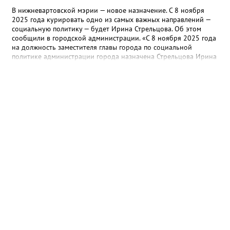
В нижневартовской мэрии — новое назначение. С 8 ноября
2025 года курировать одно из самых важных направлений —
социальную политику — будет Ирина Стрельцова. Об этом
сообщили в городской администрации. «С 8 ноября 2025 года
на должность заместителя главы города по социальной
политике администрации города назначена Стрельцова Ирина
Ивановна»,- сказано в сообщении. Примечательно, что свой
путь на новую должность Ирина Ивановна начала внутри
самого департамента, где ранее работала заместителем
директора.