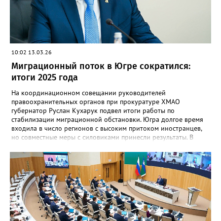
10:02 13.03.26
Миграционный поток в Югре сократился:
итоги 2025 года
На координационном совещании руководителей
правоохранительных органов при прокуратуре ХМАО
губернатор Руслан Кухарук подвел итоги работы по
стабилизации миграционной обстановки. Югра долгое время
входила в число регионов с высоким притоком иностранцев,
но совместные меры с силовиками принесли результаты. В
2025 году число поставленных на миграционный учёт
иностранных граждан снизилось на 13%, а выдача разрешений
на временное проживание сократилась в два раза. Количество
оформленных видов на жительство уменьшилось на 34%.
Одновременно в четыре раза выросло число решений о
лишении гражданства РФ за нарушения законодательства. Как
отметил глава региона, ключевыми направлениями работы
стали усиление контроля в экономике, образовании и спорте,
а также надзор за исполнением воинской обязанности