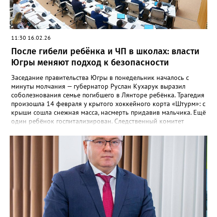
натурализованными гражданами. «Тема миграции остаётся
острой, и наша главная цель – безопасность жителей Югры.
Благодарю коллег за слаженную работу», – подчеркнул Руслан
Кухарук.
11:30 16.02.26
После гибели ребёнка и ЧП в школах: власти
Югры меняют подход к безопасности
Заседание правительства Югры в понедельник началось с
минуты молчания — губернатор Руслан Кухарук выразил
соболезнования семье погибшего в Лянторе ребёнка. Трагедия
произошла 14 февраля у крытого хоккейного корта «Штурм»: с
крыши сошла снежная масса, насмерть придавив мальчика. Ещё
один ребёнок госпитализирован. Следственный комитет
возбудил уголовное дело. Глава региона потребовал от
муниципалитетов немедленно проверить состояние всех
зданий и организовать внеплановую очистку снега с крыш.
«Ориентируйтесь не на график уборки, а на реальную угрозу
для жизни», — заявил Кухарук. Служба жилищного надзора
взяла на контроль работу управляющих компаний. Отдельной
темой стала безопасность в школах после инцидентов в
Советском и Пойковском, где учащиеся проносили опасные
предметы. Выяснилось, что охранные предприятия не имели
необходимого оснащения. Губернатор поручил провести