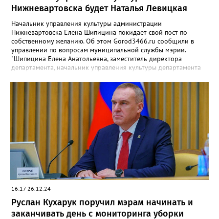
Нижневартовска будет Наталья Левицкая
Начальник управления культуры администрации
Нижневартовска Елена Шипицина покидает свой пост по
собственному желанию. Об этом Gorod3466.ru сообщили в
управлении по вопросам муниципальной службы мэрии.
"Шипицина Елена Анатольевна, заместитель директора
департамента, начальник управления культуры департамента
по социальной политике администрации города по
собственной инициативе прекращает трудовые отношения.
Последний рабочий день у Шипициной 8 января 2025 года", -
рассказали в управлении. Также там отметили, что исполнять ее
обязанности будет Наталья Левицкая, которая занимает
должность начальника отдела искусств и досуговой
деятельности этого же управления.
16:17 26.12.24
Руслан Кухарук поручил мэрам начинать и
заканчивать день с мониторинга уборки