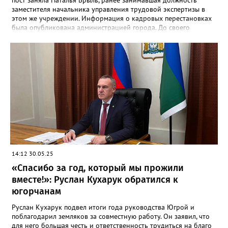
пост заняла Наталья Брыль, ранее занимавшая должность
заместителя начальника управления трудовой экспертизы в
этом же учреждении. Информация о кадровых перестановках
была опубликована администрацией города. До своего
назначения на должность директора, Брыль работала
заместителем главы департамента экономического развития.
Наталья Брыль обладает обширным опытом работы в
муниципальных органах и глубоким пониманием
экономической ситуации в городе. В ее обязанности в
департаменте войдет контроль за стратегическим
планированием, поддержка предпринимательской
деятельности и анализ социально-экономических данных.
14:12 30.05.25
«Спасибо за год, который мы прожили
вместе!»: Руслан Кухарук обратился к
югорчанам
Руслан Кухарук подвел итоги года руководства Югрой и
поблагодарил земляков за совместную работу. Он заявил, что
для него большая честь и ответственность трудиться на благо