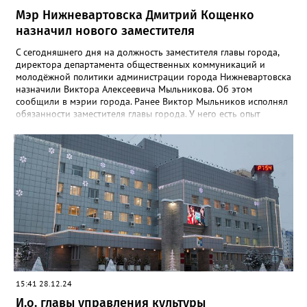
Мэр Нижневартовска Дмитрий Кощенко
назначил нового заместителя
С сегодняшнего дня на должность заместителя главы города,
директора департамента общественных коммуникаций и
молодёжной политики администрации города Нижневартовска
назначили Виктора Алексеевича Мыльникова. Об этом
сообщили в мэрии города. Ранее Виктор Мыльников исполнял
обязанности заместителя главы города. У него есть опыт
работы на руководящих должностях государственной и
муниципальной службы, в муниципальных организациях, а
также предприятиях группы «Газпром».
15:41 28.12.24
И.о. главы управления культуры