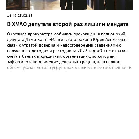
16:49 25.02.25
В ХМАО депутата второй раз лишили мандата
Окружная прокуратура добилась прекращения полномочий
депутата Думы Ханты-Мансийского района Юрия Алексеева в
связи с утратой доверия и недостоверными сведениями о
полученных доходах и расходах за 2023 год. «Он не отразил
счета в банках и кредитных организациях, по которым
зафиксировано движение денежных средств, не в полном
объеме указал доход супруги, находящиеся в ее собственности
объекты недвижимости»,- сообщили в надзорном ведомстве.
Отметим, что это не первый случай в карьере Алексеева. В
2015 году он становился фигурантом уголовного дела о
коррупции. Депутату вменяли уклонение от уплаты налогов и
ему пришлось покинуть свой пост. Однако спустя время он
успешно выиграл выборы и снова получил мандат. Ранее
Gorod3466.ru сообщал, что в Нижневартовском районе
депутат лишился мандата из-за утраты доверия. Он скрыл
наличие статуса учредителя коммерческих организаций, а
также не отразил сведения о счетах, открытых в банках. Не в
полном объеме указал недвижимое имущество супруги.