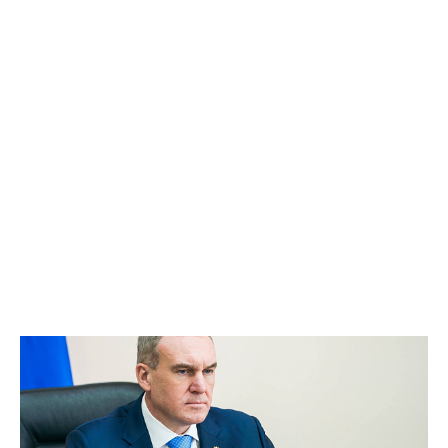
стране завоевал золото Олимпийских игр по тхэквондо. В
настоящее время он тренируется, занимается общественной
работой и уже успел исполнить мечту юного вартовчанина
Семёна Заяца, организовав для него и его сверстников мастер-
класс.