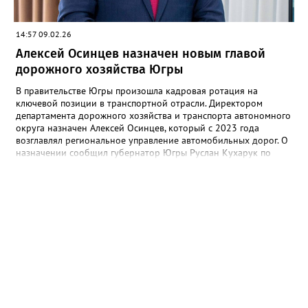
тотальные проверки всех социальных учреждений, а в школах
организовать Декаду безопасности с уроками для детей и
родительскими собраниями. Исполнение поручений — на
14:57 09.02.26
личном контроле главы региона.
Алексей Осинцев назначен новым главой
дорожного хозяйства Югры
В правительстве Югры произошла кадровая ротация на
ключевой позиции в транспортной отрасли. Директором
департамента дорожного хозяйства и транспорта автономного
округа назначен Алексей Осинцев, который с 2023 года
возглавлял региональное управление автомобильных дорог. О
назначении сообщил губернатор Югры Руслан Кухарук по
итогам заседания правительства. Глава региона выразил
уверенность, что опыт, полученный Осинцевым на предыдущей
должности, позволит ему эффективно решать задачи, стоящие
перед отраслью. Пост главы депдорхоза стал вакантным после
того, как в декабре 2025 года его покинул Артем Литвинов,
руководивший ведомством около полутора лет.