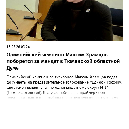
Кухарук. Реализация стратегии потребует изменений в
инфраструктуре: от реформы работы женских консультаций
до создания комфортных общественных пространств.
Отдельным пунктом выделена поддержка студенческих семей,
для которых в вузах будут организованы специальные сервисы
помощи.
15:07 26.03.26
Олимпийский чемпион Максим Храмцов
поборется за мандат в Тюменской областной
Думе
Олимпийский чемпион по тхэквондо Максим Храмцов подал
документы на предварительное голосование «Единой России».
Спортсмен выдвинулся по одномандатному округу №14
(Нижневартовский). В случае победы на праймериз он
представит партию на выборах в Тюменскую областную думу
восьмого созыва. Как отметил сам Храмцов, это решение —
обдуманный и серьезный шаг. Уже несколько лет он
занимается общественной деятельностью, популяризирует
спорт и делится опытом с молодыми атлетами. Свою
мотивацию спортсмен объясняет желанием помогать жителям
Нижневартовска и Югры. Напомним, Максим Храмцов первым в