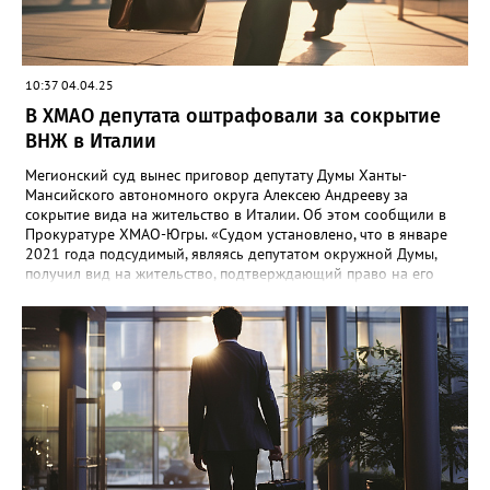
10:37 04.04.25
В ХМАО депутата оштрафовали за сокрытие
ВНЖ в Италии
Мегионский суд вынес приговор депутату Думы Ханты-
Мансийского автономного округа Алексею Андрееву за
сокрытие вида на жительство в Италии. Об этом сообщили в
Прокуратуре ХМАО-Югры. «Судом установлено, что в январе
2021 года подсудимый, являясь депутатом окружной Думы,
получил вид на жительство, подтверждающий право на его
постоянное проживание в Итальянской республике, и в
установленный срок не уведомил об этом компетентные
органы Российской Федерации»,- сообщили в ведомстве.
Андрееву назначили наказание в виде штрафа в размере 100
тысяч рублей. Приговор суда еще не вступил в законную силу.