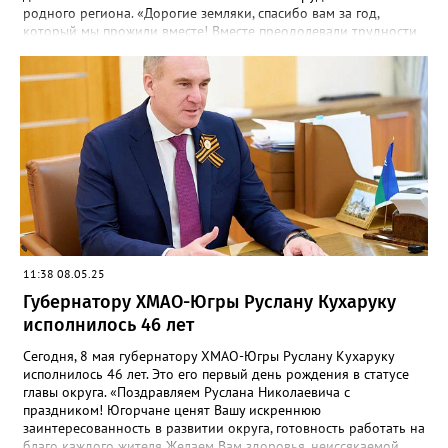
родного региона. «Дорогие земляки, спасибо вам за год,
который мы прожили вместе! Вместе преодолевали трудности
и формировали планы для развития региона. Искренняя
любовь к малой родине и ответственность стали фундаментом
наших побед. Убежден, что с каждым годом их будет
становиться все больше»,- написал глава региона в своем
telegram-канале. Напомним, что 30 мая 2024 года указом
президента РФ Владимира Путина Руслан Кухарук был
назначен временно исполняющим обязанности губернатора
Ханты-Мансийского автономного округа – Югры.
11:38 08.05.25
Губернатору ХМАО-Югры Руслану Кухаруку
исполнилось 46 лет
Сегодня, 8 мая губернатору ХМАО-Югры Руслану Кухаруку
исполнилось 46 лет. Это его первый день рождения в статусе
главы округа. «Поздравляем Руслана Николаевича с
праздником! Югорчане ценят Вашу искреннюю
заинтересованность в развитии округа, готовность работать на
благо каждого жителя.Желаем Вам здоровья, неиссякаемой