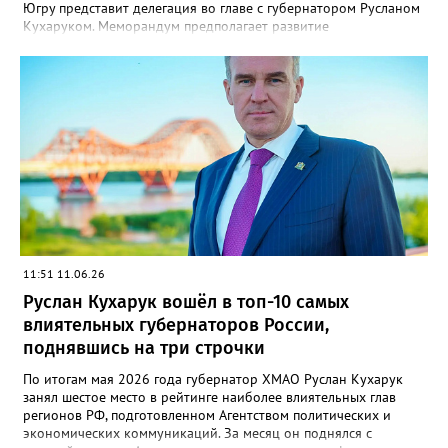
Югру представит делегация во главе с губернатором Русланом
Кухаруком. Меморандум предполагает развитие
сотрудничества в сфере экономики, увеличение
товарооборота и культурный обмен между Югрой и Минской
областью. «В составе российской делегации примут участие
представители Югры. Я думаю, это позволит перезагрузить
наши отношения в части экономического сотрудничества,
увеличения товарооборота и культурного обмена», — отметил
губернатор Руслан Кухарук.
11:51 11.06.26
Руслан Кухарук вошёл в топ-10 самых
влиятельных губернаторов России,
поднявшись на три строчки
По итогам мая 2026 года губернатор ХМАО Руслан Кухарук
занял шестое место в рейтинге наиболее влиятельных глав
регионов РФ, подготовленном Агентством политических и
экономических коммуникаций. За месяц он поднялся с