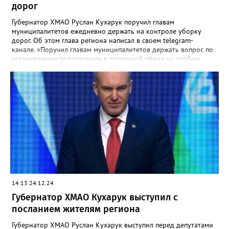
дорог
Губернатор ХМАО Руслан Кухарук поручил главам
муниципалитетов ежедневно держать на контроле уборку
дорог. Об этом глава региона написал в своем telegram-
канале. «Поручил главам муниципалитетов держать вопрос по
установлению подрядчиков в дорожной сфере на особом
контроле. У каждого главы день должен начинаться и
заканчиваться мониторингом ситуации на дорогах.»,- написал
Руслан Кухарук. Он также потребовал проанализировать
требования, которые предъявляются к подрядным
организациям, чтобы не допускать к работе неподготовленные
компании.
14:13 24.12.24
Губернатор ХМАО Кухарук выступил с
посланием жителям региона
Губернатор ХМАО Руслан Кухарук выступил перед депутатами