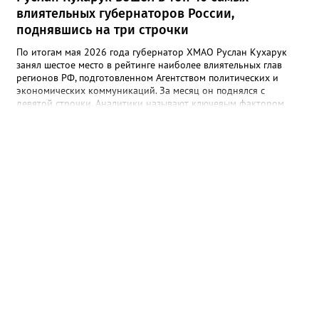
влиятельных губернаторов России,
поднявшись на три строчки
По итогам мая 2026 года губернатор ХМАО Руслан Кухарук
занял шестое место в рейтинге наиболее влиятельных глав
регионов РФ, подготовленном Агентством политических и
экономических коммуникаций. За месяц он поднялся с
девятой строчки. Аналитики называют ключевым фактором
укрепления влияния главы Югры упоминание региона
президентом России. Глава РФ отметил благоприятную
динамику изменения инвестиционного климата в ХМАО. В
топ-10 самых влиятельных губернаторов России вошли Сергей
Собянин (Москва), Рустам Минниханов (Татарстан), Рамзан
Кадыров (Чечня), Александр Беглов (Санкт-Петербург), Андрей
Воробьёв (Московская область), Руслан Кухарук (ХМАО),
Александр Дрозденко (Ленинградская область), Александр
Моор (Тюменская область), Глеб Никитин (Нижегородская
область) и Айсен Николаев (Якутия).