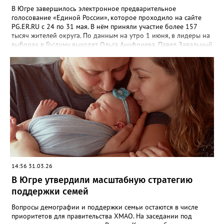
В Югре завершилось электронное предварительное
голосование «Единой России», которое проходило на сайте
PG.ER.RU с 24 по 31 мая. В нём приняли участие более 157
тысяч жителей округа. По данным на утро 1 июня, в лидеры на
выборах в Госдуму выходят Ольга Ануфриева, Павел Завальный
и Дмитрий Аксёнов. Процедура проходила в электронном
формате. В течение недели югорчане определяли кандидатов,
которые представят партию на выборах этой осенью — в
Госдуму, Думу Югры, Тюменскую областную Думу и в органы
местного самоуправления. Глава региона Руслан Кухарук (член
президиума регионального политсовета партии) поблагодарил
жителей за участие, а региональное отделение — за слаженную
работу. — Результаты будут озвучены на итоговом заседании
организационного комитета, которое пройдёт 2 июня, —
написал он в соцсетях.
14:56 31.03.26
В Югре утвердили масштабную стратегию
поддержки семей
Вопросы демографии и поддержки семьи остаются в числе
приоритетов для правительства ХМАО. На заседании под