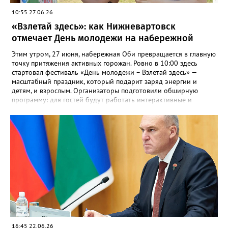
10:55 27.06.26
«Взлетай здесь»: как Нижневартовск
отмечает День молодежи на набережной
Этим утром, 27 июня, набережная Оби превращается в главную
точку притяжения активных горожан. Ровно в 10:00 здесь
стартовал фестиваль «День молодежи – Взлетай здесь» —
масштабный праздник, который подарит заряд энергии и
детям, и взрослым. Организаторы подготовили обширную
программу: для гостей будут работать интерактивные и
творческие пространства, выставки и игровые зоны.
Отдельного внимания заслуживают спортивные активности,
включая лазертаг, а также технозоны для любителей
современных технологий. Мероприятие ориентировано на
детей, молодежь и семейные аудитории. Важное дополнение
для автомобилистов: с 8:00 до 23:00 в связи с проведением
фестиваля будет частично перекрыто движение. Ограничения
коснутся улицы Г.И. Пикмана (от дома №8 по улице 60 лет
Октября до улицы Мусы Джалиля) и проспекта Победы (от
улицы 60 лет Октября до улицы Г.И. Пикмана). Водителей
просят заранее выбирать пути объезда. Ранее Gorod3466.ru
сообщал, что группа «Нестройные» выступит на главной сцене
Нижневартовска в День молодёжи.
16:45 22.06.26