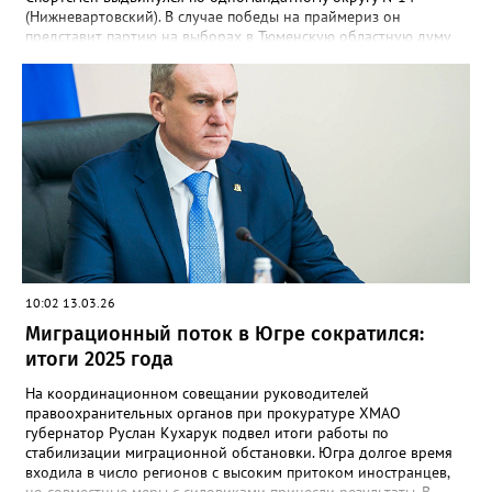
(Нижневартовский). В случае победы на праймериз он
представит партию на выборах в Тюменскую областную думу
восьмого созыва. Как отметил сам Храмцов, это решение —
обдуманный и серьезный шаг. Уже несколько лет он
занимается общественной деятельностью, популяризирует
спорт и делится опытом с молодыми атлетами. Свою
мотивацию спортсмен объясняет желанием помогать жителям
Нижневартовска и Югры. Напомним, Максим Храмцов первым в
стране завоевал золото Олимпийских игр по тхэквондо. В
настоящее время он тренируется, занимается общественной
работой и уже успел исполнить мечту юного вартовчанина
Семёна Заяца, организовав для него и его сверстников мастер-
класс.
10:02 13.03.26
Миграционный поток в Югре сократился:
итоги 2025 года
На координационном совещании руководителей
правоохранительных органов при прокуратуре ХМАО
губернатор Руслан Кухарук подвел итоги работы по
стабилизации миграционной обстановки. Югра долгое время
входила в число регионов с высоким притоком иностранцев,
но совместные меры с силовиками принесли результаты. В