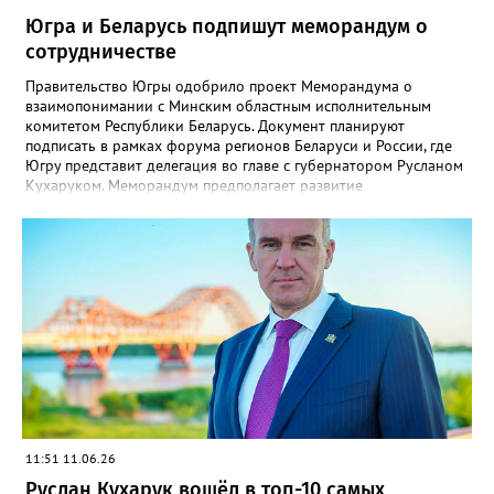
Югра и Беларусь подпишут меморандум о
сотрудничестве
Правительство Югры одобрило проект Меморандума о
взаимопонимании с Минским областным исполнительным
комитетом Республики Беларусь. Документ планируют
подписать в рамках форума регионов Беларуси и России, где
Югру представит делегация во главе с губернатором Русланом
Кухаруком. Меморандум предполагает развитие
сотрудничества в сфере экономики, увеличение
товарооборота и культурный обмен между Югрой и Минской
областью. «В составе российской делегации примут участие
представители Югры. Я думаю, это позволит перезагрузить
наши отношения в части экономического сотрудничества,
увеличения товарооборота и культурного обмена», — отметил
губернатор Руслан Кухарук.
11:51 11.06.26
Руслан Кухарук вошёл в топ-10 самых