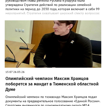
руководством главы региона Руслана Кухарука была
утверждена Стратегия действий по реализации семейной
политики на период до 2030 года, которая включает в себя 99
мероприятий. Стратегия охватывает широкий спектр вопросов:
от роста рождаемости и охраны материнства до повышения
экономического благосостояния домохозяйств. «Это большой
блок, включающий не только событийные мероприятия, но и, в
том числе, адресную поддержку», — подчеркнул Руслан
Кухарук. Реализация стратегии потребует изменений в
инфраструктуре: от реформы работы женских консультаций
до создания комфортных общественных пространств.
Отдельным пунктом выделена поддержка студенческих семей,
для которых в вузах будут организованы специальные сервисы
помощи.
15:07 26.03.26
Олимпийский чемпион Максим Храмцов
поборется за мандат в Тюменской областной
Думе
Олимпийский чемпион по тхэквондо Максим Храмцов подал
документы на предварительное голосование «Единой России».
Спортсмен выдвинулся по одномандатному округу №14