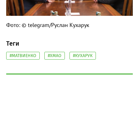
Фото: © telegram/Руслан Кухарук
Теги
#МАТВИЕНКО
#ХМАО
#КУХАРУК