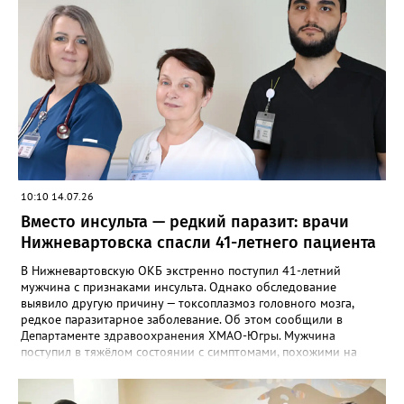
10:10 14.07.26
Вместо инсульта — редкий паразит: врачи
Нижневартовска спасли 41-летнего пациента
В Нижневартовскую ОКБ экстренно поступил 41-летний
мужчина с признаками инсульта. Однако обследование
выявило другую причину — токсоплазмоз головного мозга,
редкое паразитарное заболевание. Об этом сообщили в
Департаменте здравоохранения ХМАО-Югры. Мужчина
поступил в тяжёлом состоянии с симптомами, похожими на
инсульт. Он находился в коме и был подключён к аппарату
ИВЛ. Благодаря слаженной работе анестезиологов-
реаниматологов, неврологов и инфекционистов уже в первые