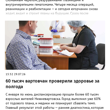
сломанным черепом, разрушенными глазницами и
внутричерепными гематомами. Четыре месяца операций,
реанимации и реабилитации — и сегодня югорчанин снова
ходит, видит и строит планы на будущее. Сразу после
поступления — экстренная четырёхчасовая операция.
Нейрохирурги сделали двустороннюю трепанацию черепа,
убрали осколки и гематомы, остановили кровотечение. За
жизнь боролись специалисты разных профилей:
реаниматологи, трансфузиологи, окулисты, ЛОР-врачи,
фармакологи. Без слаженной работы команды шансов бы не
было. Когда угроза жизни миновала, началось восстановление.
Сначала — первые шаги, потом — речь и память. А главное —
зрение, которое тоже удалось спасти. Через четыре месяца
финальный аккорд: краниопластика с полимерными
имплантами, которые закрыли дефекты черепа. Сегодня
пациент выписан. Он снова видит, ходит и возвращается к
обычной жизни.
15:52 29.07.26
60 тысяч вартовчан проверили здоровье за
полгода
С января по июнь диспансеризацию прошли более 60 тысяч
взрослых жителей Нижневартовска. Город выполнил уже 60%
от годового плана, и медики не планируют сбавлять темп.
Главный результат этой работы — ранняя диагностика, которая