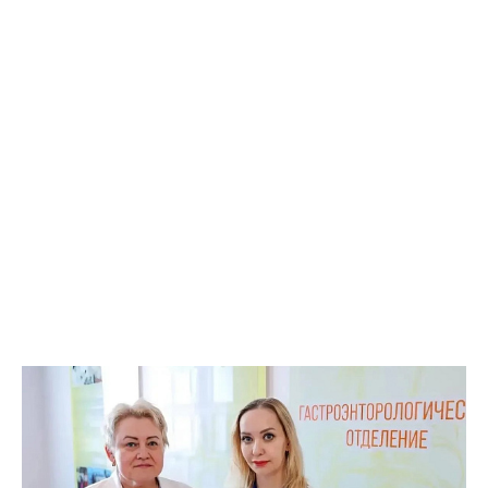
Александр. За полгода он работал на территории ЛНР и ДНР:
почти круглосуточные смены, транспортировка раненых,
работа в госпитале, постоянные переезды медицинского
отряда. Решения принимались быстро — от них зависели
жизни. На вопрос, было ли страшно, отвечает коротко: «Один
раз. Когда чуть не умер — нас разбомбили».