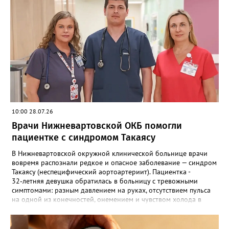
10:00 28.07.26
Врачи Нижневартовской ОКБ помогли
пациентке с синдромом Такаясу
В Нижневартовской окружной клинической больнице врачи
вовремя распознали редкое и опасное заболевание — синдром
Такаясу (неспецифический аортоартериит). Пациентка -
32‑летняя девушка обратилась в больницу с тревожными
симптомами: разным давлением на руках, отсутствием пульса
на одной из конечностей, онемением и чувством холода в
левой руке. Тонометр подтвердил пугающую разницу: 140/90
на правой руке против 95/60 на левой. Изначально
заподозрив тромбоз, врачи исключили его по результатам