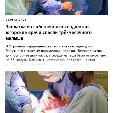
переливания плазмы. К работе подключали хирургов,
нефрологов, реаниматологов. Сегодня пациентка дома — её
жизни ничего не угрожает.
16:05 05.07.26
Заплатка из собственного сердца: как
югорские врачи спасли трёхмесячного
малыша
В Окружном кардиоцентре спасли жизнь младенцу из
Радужного с тяжелым врожденным пороком. Вмешательство
длилось более двух часов, а сердце малыша было остановлено
на 33 минуты. Ключевым материалом для спасения стал
крошечный лоскут перикарда, из которого хирурги с
ювелирной точностью сформировали новый участок главной
артерии. Тревогу забили педиатры во время рутинного приема:
у трехмесячного пациента врачи зафиксировали грубый
систолический шум. Малыша срочно направили на
углубленную диагностику в Ханты-Мансийск, где диагноз
подтвердился и оказался более серьезным, чем предполагалось
изначально. У ребенка диагностировали выраженный
клапанный стеноз аорты — критическое сужение отверстия, из-
за которого сердцу приходилось перекачивать кровь с
колоссальной перегрузкой. Однако во время подготовки к