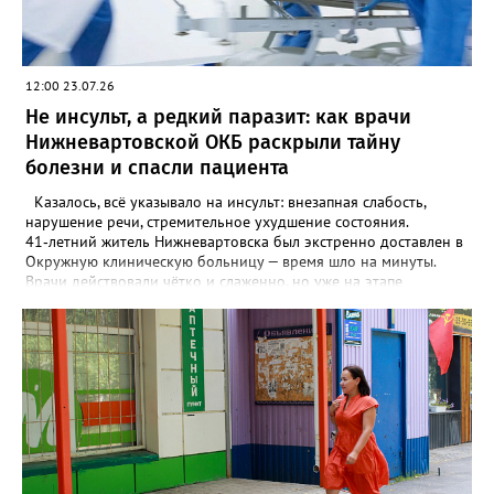
12:00 23.07.26
Не инсульт, а редкий паразит: как врачи
Нижневартовской ОКБ раскрыли тайну
болезни и спасли пациента
Казалось, всё указывало на инсульт: внезапная слабость,
нарушение речи, стремительное ухудшение состояния.
41‑летний житель Нижневартовска был экстренно доставлен в
Окружную клиническую больницу — время шло на минуты.
Врачи действовали чётко и слаженно, но уже на этапе
углублённой диагностики поняли, что столкнулись с крайне
редким заболеванием. Под маской инсульта скрывался
токсоплазмоз головного мозга. Эта патология встречается
нечасто, а её симптомы настолько похожи на проявления
инсульта, что поставить верный диагноз бывает невероятно
сложно. Ситуация была критической: мужчина находился в
коме и был подключён к аппарату искусственной вентиляции
лёгких. Но команда Нижневартовской окружной клинической
больницы не сдалась. В первые же сутки благодаря
совместным усилиям анестезиологов‑реаниматологов,