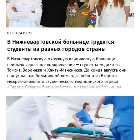
07:00 24.07.26
В Нижневартовской больнице трудятся
студенты из разных городов страны
В Нижневартовскую окружную клиническую больницу
прибыло серьёзное подкрепление — студенты‑медики из
Томска, Воронежа и Ханты‑Мансийска. До конца августа они
станут частью больничной команды: ребята из Второго
межрегионального студенческого медицинского отряда
«Сердца Севера» будут работать в отделениях больницы.
Такие проекты — это не только про обучение, но и про
взаимную пользу: больница получает дополнительную
поддержку в напряжённый летний период, когда многие
сотрудники уходят в отпуск, а студенты — бесценный опыт,
который не найти ни в одном учебнике. Возможно, кто‑то из
этих ребят впоследствии вернётся в Нижневартовск уже
дипломированным специалистом — и тогда эта практика станет
первой страницей большой профессиональной истории.
Фото: www.pinterest.com