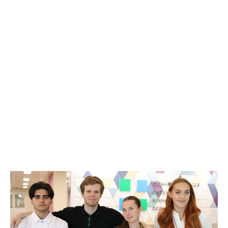
перинатальном центре ответственность особенная: мы
одновременно отвечаем за жизнь мамы и её будущего
ребёнка. Здесь каждая секунда имеет значение, а успех
зависит от профессионализма всей команды», — делится
Сергей Мазаев. Именно специфика работы в перинатальном
профиле и возможность развиваться рядом с опытными
коллегами стали для врача главными аргументами при
переезде в Югру. Высокотехнологичная база центра,
современные протоколы ведения сложных случаев и сильная
профессиональная среда — всё это создаёт идеальные условия
для роста и реализации врачебного потенциала. Привлечение
новых специалистов — важный шаг в укреплении кадрового
потенциала медицинских организаций региона. Каждый новый
врач — это не просто единица в штатном расписании, а
дополнительные знания, навыки и чуткость, которые помогают
обеспечивать будущим мамам и малышам максимально
качественную и безопасную медицинскую помощь. Фото:
Департамент здравоохранения Югры