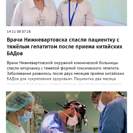
14:11 08.07.26
Врачи Нижневартовска спасли пациентку с
тяжёлым гепатитом после приема китайских
БАДов
Врачи Нижневартовской окружной клинической больницы
спасли югорчанку с тяжёлой формой токсического гепатита.
Заболевание развилось после двух месяцев приёма китайских
БАДов для «укрепления здоровья». Пациентка два месяца
провела в больнице — ровно столько же, сколько принимала
опасные добавки. Женщина приобрела БАДы по рекомендации
знакомых. Препараты позиционировались как средства для
укрепления печени, почек и общего здоровья, производились в
Китае. Инструкции были написаны иероглифами. Пациентку
доставили из Покачей в Нижневартовск. Болезнь развивалась
молниеносно: слабость, жёлтушность кожи, нарастающая
печёночная недостаточность. Одним из осложнений стало
нарушение свёртываемости крови. Два месяца врачи
восстанавливали функции печени, проводили детоксикацию,