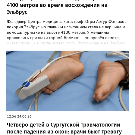
4100 метров во время восхождения на
Эльбрус
Фельдшер Центра медицины катастроф Югры Артур Фаттахов
покорил Эльбрус, но главным испытанием стала не вершина, а
помощь туристке на высоте 4100 метров. У женщины
проявились признаки горной болезни — он провёл осмотр,
оказал помощь и организовал спуск. Восхождение на Эльбрус
стало для Артура не только личным достижением, но и
проверкой профессиональных навыков. Во время подъёма
одной из участниц группы стало плохо — появились признаки
горной болезни из-за недостатка кислорода на большой
высоте. Срочно приняли решение спускать её в базовый лагерь
(3900 м). На высоте 3900 метров фельдшер провёл осмотр и
оказал первую помощь. Уже через 40 минут состояние
туристки улучшилось. Для медицинских работников региона
не бывает «нерабочего времени». Даже на вершине страны
они остаются теми, кто готов прийти на помощь в нужный
момент.
12:56 24.06.26
Четверо детей в Сургутской травматологии
после падения из окон: врачи бьют тревогу