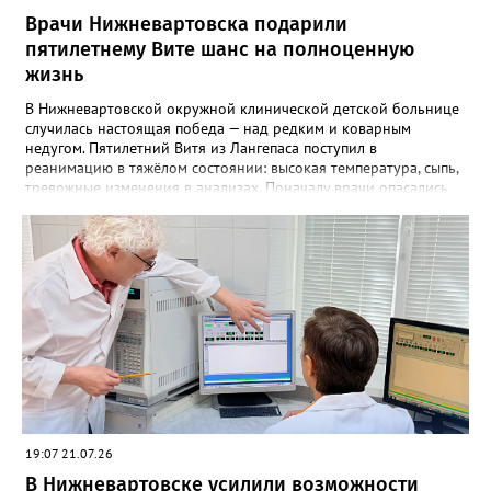
Врачи Нижневартовска подарили
пятилетнему Вите шанс на полноценную
жизнь
В Нижневартовской окружной клинической детской больнице
случилась настоящая победа — над редким и коварным
недугом. Пятилетний Витя из Лангепаса поступил в
реанимацию в тяжёлом состоянии: высокая температура, сыпь,
тревожные изменения в анализах. Поначалу врачи опасались
сепсиса, но, стабилизировав состояние мальчика, продолжили
искать истинную причину — и выявили редкое заболевание:
юношеский артрит с системным началом. Болезнь
развивалась стремительно и успела вызвать тяжёлое
осложнение — гемофагоцитарный синдром. Но команда
медиков не отступила. Врачи незамедлительно начали
интенсивную терапию, в том числе с применением
современных генно‑инженерных препаратов. Для
подтверждения диагноза подключились эксперты
Национального медицинского исследовательского центра
здоровья детей Минздрава России — диагноз был
подтверждён, а лечение продолжилось в Нижневартовске.
Сегодня у истории — светлый поворот. У Вити больше нет
19:07 21.07.26
болей и лихорадки, анализы пришли в норму. Впереди —
В Нижневартовске усилили возможности
длительный путь лечения, и каждые две недели мальчик