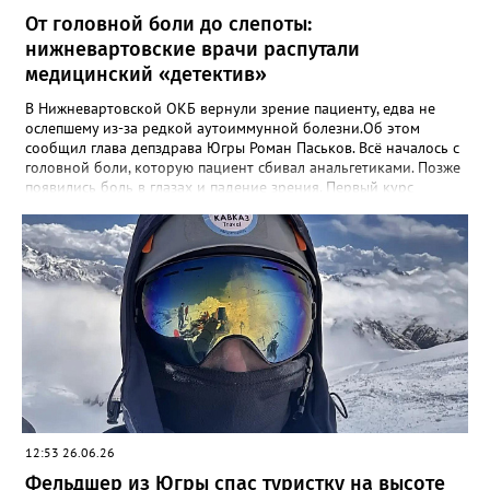
От головной боли до слепоты:
нижневартовские врачи распутали
медицинский «детектив»
В Нижневартовской ОКБ вернули зрение пациенту, едва не
ослепшему из-за редкой аутоиммунной болезни.Об этом
сообщил глава депздрава Югры Роман Паськов. Всё началось с
головной боли, которую пациент сбивал анальгетиками. Позже
появились боль в глазах и падение зрения. Первый курс
лечения дал лишь временный эффект, после чего наступила
почти полная слепота на оба глаза. Пациента экстренно
госпитализировали. Из-за нетипичной картины медики
собирали консилиумы. Ключ к разгадке нашли совместно с
ревматологами, применив гормональную пульс-терапию.
Выяснилось, что это изолированный церебральный васкулит —
редкая болезнь, при которой воспаление поражает сосуды
мозга. Замглавврача по терапии Магомед Дибиров отметил:
«Случай был сложным. Диагноз подтвердили главный
ревматолог Депздрава Югры и Институт имени Гельмгольца».
Сегодня пациент стабилен, зрение восстановлено, а болезнь
под контролем.
12:53 26.06.26
Фельдшер из Югры спас туристку на высоте