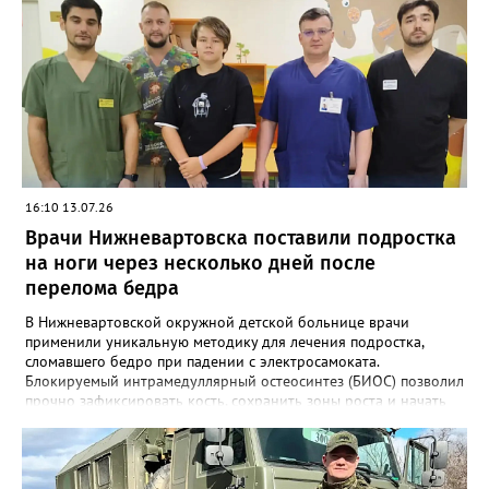
сутки установили точный диагноз — токсоплазмоз головного
мозга. Начали необходимое лечение. Сегодня пациент в
сознании, неврологические нарушения устранены,
восстанавливаются речь и бытовые навыки. Впереди — курс
медицинской реабилитации.
16:10 13.07.26
Врачи Нижневартовска поставили подростка
на ноги через несколько дней после
перелома бедра
В Нижневартовской окружной детской больнице врачи
применили уникальную методику для лечения подростка,
сломавшего бедро при падении с электросамоката.
Блокируемый интрамедуллярный остеосинтез (БИОС) позволил
прочно зафиксировать кость, сохранить зоны роста и начать
раннюю реабилитацию. Подросток поступил в больницу с
тяжёлым переломом бедренной кости после падения с
электросамоката. Вместо классических детских методик
хирурги применили БИОС. Это обеспечило максимально