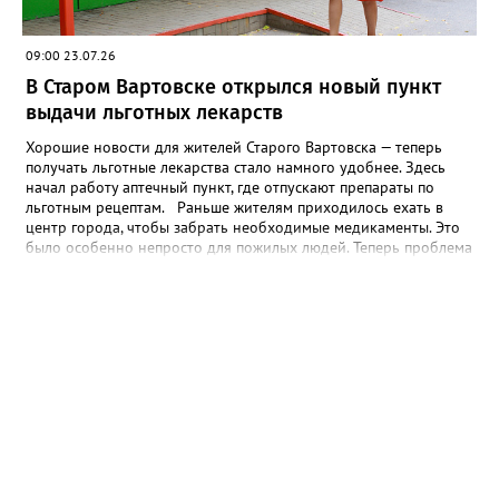
неврологов и инфекционистов точный диагноз был
подтверждён, и врачи немедленно приступили к необходимой
терапии. Сегодня пациент уже в сознании. Неврологические
09:00 23.07.26
нарушения удалось устранить, постепенно возвращаются речь
В Старом Вартовске открылся новый пункт
и привычные бытовые навыки. Впереди — курс реабилитации,
который поможет полностью восстановить силы. Фото:
выдачи льготных лекарств
www.pinterest.com
Хорошие новости для жителей Старого Вартовска — теперь
получать льготные лекарства стало намного удобнее. Здесь
начал работу аптечный пункт, где отпускают препараты по
льготным рецептам. Раньше жителям приходилось ехать в
центр города, чтобы забрать необходимые медикаменты. Это
было особенно непросто для пожилых людей. Теперь проблема
решена: аптечный пункт расположился в шаговой
доступности — по адресу ул. Декабристов, 8а. Режим работы
подобран так, чтобы охватить максимальное число
посетителей: с понедельника по пятницу аптека открыта
с 09:00 до 19:00 (перерыв с 13:00 до 13:30). Суббота,
воскресенье — выходные дни. Фото: Нижневартовская
городская поликлиника