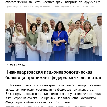
спасает жизни. За шесть месяцев врачи впервые обнаружили у
пришедших на обследование: - 44 случая онкологических
заболеваний на ранних стадиях; - 111 случаев сахарного
диабета; - 438 сердечно-сосудистых патологий; - 921 случай
ожирения. Медики фиксируют важный сдвиг в сознании
горожан: всё больше людей приходят на осмотр без жалоб, для
профилактики. Пройти обследование можно бесплатно в
любой будний день до вечера или в субботу. Фото:
www.pinterest.com
12:53 28.07.26
Нижневартовская психоневрологическая
больница принимает федеральных экспертов
В Нижневартовской психоневрологической больнице работает
выездная комиссия, состоящая из федеральных экспертов.
Визит организован в рамках подготовки к участию учреждения
в конкурсе на соискание Премии Правительства Российской
Федерации в области качества. В составе
комиссии — ведущие специалисты федерального уровня: *