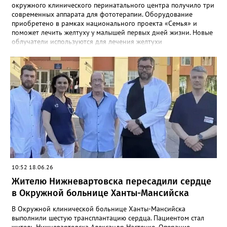
окружного клинического перинатального центра получило три
современных аппарата для фототерапии. Оборудование
приобретено в рамках национального проекта «Семья» и
поможет лечить желтуху у малышей первых дней жизни. Новые
облучатели используются для лечения желтухи
новорождённых — одного из самых распространённых
состояний у малышей первых дней жизни. Специальный спектр
света помогает безопасно снизить уровень билирубина и
предотвратить развитие возможных осложнений. Современные
аппараты обеспечивают эффективное и комфортное лечение.
Это значит, что ещё больше маленьких пациентов смогут
быстрее восстановиться и отправиться домой вместе с
родителями.
10:52 18.06.26
Жителю Нижневартовска пересадили сердце
в Окружной больнице Ханты-Мансийска
В Окружной клинической больнице Ханты-Мансийска
выполнили шестую трансплантацию сердца. Пациентом стал