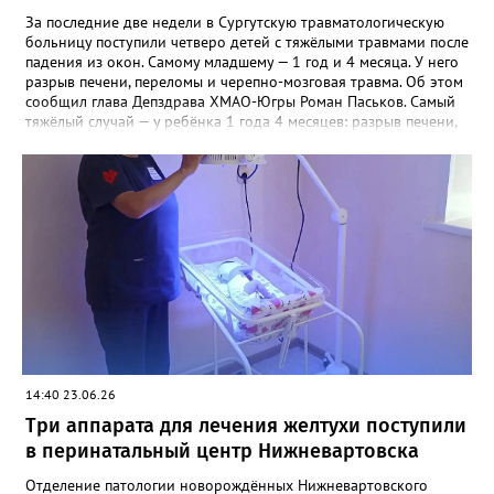
За последние две недели в Сургутскую травматологическую
больницу поступили четверо детей с тяжёлыми травмами после
падения из окон. Самому младшему — 1 год и 4 месяца. У него
разрыв печени, переломы и черепно-мозговая травма. Об этом
сообщил глава Депздрава ХМАО-Югры Роман Паськов. Самый
тяжёлый случай — у ребёнка 1 года 4 месяцев: разрыв печени,
большая кровопотеря, ушиб лёгких, переломы и черепно-
мозговая травма. Малыш перенёс экстренную операцию и
более десяти дней провёл в реанимации. Сегодня врачи
отмечают положительную динамику, лечение продолжается.
Ещё трое пациентов — 1 год 7 месяцев, 2 года 8 месяцев и 14
лет. Все получают необходимую помощь. Врачи призывают не
оставлять детей у открытых окон. Москитная сетка не
защищает — она создаёт ложное чувство безопасности.
14:40 23.06.26
Три аппарата для лечения желтухи поступили
в перинатальный центр Нижневартовска
Отделение патологии новорождённых Нижневартовского