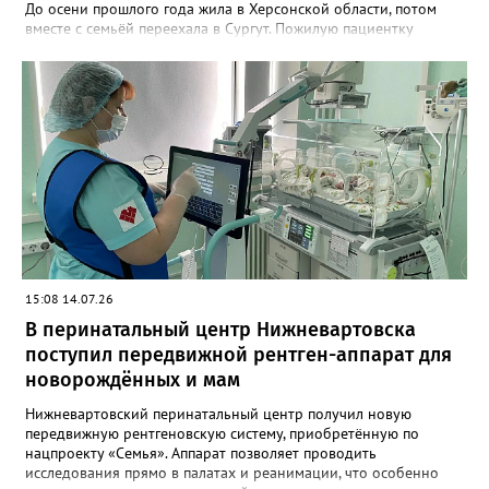
До осени прошлого года жила в Херсонской области, потом
вместе с семьёй переехала в Сургут. Пожилую пациентку
экстренно госпитализировали с гипертоническим кризом.
Врачи быстро стабилизировали давление, скорректировали
терапию и подобрали новую схему лечения. Уже через неделю
Евдокию Денисовну выписали домой. Лечащий кардиолог
Гузель Чернышева подчёркивает: успех во многом зависит не
только от лекарств, но и от поддержки родных. Ветеран строго
выполняет все назначения, а рядом с ней всегда любимая дочь,
окружившая маму заботой. Удивительно, но в 101 год Евдокия
Денисовна сохраняет интерес к жизни, следит за собой – с ней
всегда зеркальце, расчёска и любимый крем. Она воспитала
четверых детей, сегодня у неё внуки, правнуки и даже
праправнук.
15:08 14.07.26
В перинатальный центр Нижневартовска
поступил передвижной рентген-аппарат для
новорождённых и мам
Нижневартовский перинатальный центр получил новую
передвижную рентгеновскую систему, приобретённую по
нацпроекту «Семья». Аппарат позволяет проводить
исследования прямо в палатах и реанимации, что особенно