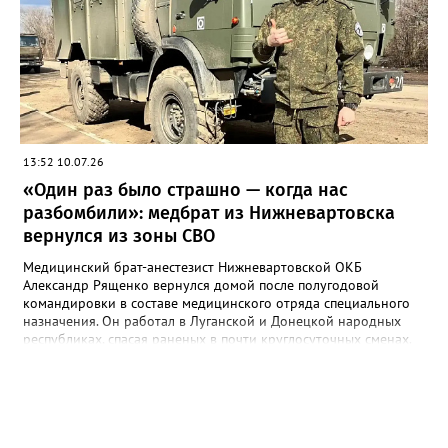
прочную фиксацию перелома, позволило сохранить зоны роста
и дало возможность начать раннюю реабилитацию. — Нам
было важно надёжно стабилизировать кость, не повредив
растущий скелет ребёнка. Этот метод позволил решить обе
задачи, — рассказал заведующий отделением Иван Тетюшев.
Уже через несколько дней после операции пациент смог
самостоятельно передвигаться. Сейчас он продолжает
восстановление и готовится вернуться к привычной активной
жизни.
13:52 10.07.26
«Один раз было страшно — когда нас
разбомбили»: медбрат из Нижневартовска
вернулся из зоны СВО
Медицинский брат-анестезист Нижневартовской ОКБ
Александр Рященко вернулся домой после полугодовой
командировки в составе медицинского отряда специального
назначения. Он работал в Луганской и Донецкой народных
республиках, спасая раненых в почти круглосуточных сменах.
За плечами Александра — 16 лет работы в экстренной
медицине: скорая помощь, санавиация, последние шесть лет —
реанимация Нижневартовской ОКБ. Этот опыт помог ему сразу
включиться в работу в сложнейших условиях. «Я принял
решение пойти, потому что опыта хватает. Нужно помогать
нашим ребятам — лечить их, спасать», — рассказывает