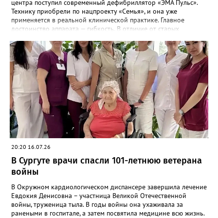
центра поступил современный дефибриллятор «ЭМА Пульс».
Технику приобрели по нацпроекту «Семья», и она уже
применяется в реальной клинической практике. Главное
достоинство аппарата — гибкость. В отличие от старых
моделей, он позволяет врачам тонко регулировать энергию
разряда в зависимости от состояния и веса пациента. Это
особенно важно в неонатологии, где каждый джоуль имеет
значение, а ошибка исключена. «Это не просто обновление
оборудования.Это укрепление нашей способности спасать
жизни самых уязвимых пациентов»,-пояснил заведующий
отделением реанимации Андрей Верещинский. Качественное
оснащение — это дополнительные шансы для малышей,
появившихся на свет раньше срока или с тяжёлой патологией.
Работа по укреплению материальной базы продолжается.
20:20 16.07.26
В Сургуте врачи спасли 101-летнюю ветерана
войны
В Окружном кардиологическом диспансере завершила лечение
Евдокия Денисовна – участница Великой Отечественной
войны, труженица тыла. В годы войны она ухаживала за
ранеными в госпитале, а затем посвятила медицине всю жизнь.