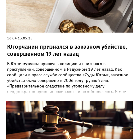
16:04 13.05.25
Югорчанин признался в заказном убийстве,
совершенном 19 лет назад
В Югре мужчина пришел в полицию и признался в
преступлении, совершенном в Радужном 19 лет назад. Как
сообщили в пресс-службе сообщества «Суды Югры», заказное
убийство было совершено в 2006 году группой лиц.
«Предварительное следствие по уголовному делу
неоднократно приостанавливалось и возобновлялось. В мае
2025 года предварительное следствие по уголовному делу
было вновь возобновлено, в связи с явкой с повинной одного
из непосредственных участников преступления», - рассказали в
ведомстве. Трем гражданам, обвиняемым в убийстве, избрана
мера пресечения в виде заключения под стражу. Им грозит
наказание в виде лишения свободы на срок до двадцати лет,
либо пожизненным лишением свободы.