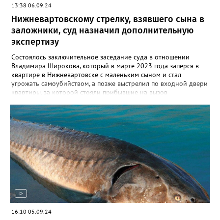
13:38 06.09.24
Нижневартовскому стрелку, взявшего сына в
заложники, суд назначил дополнительную
экспертизу
Состоялось заключительное заседание суда в отношении
Владимира Широкова, который в марте 2023 года заперся в
квартире в Нижневартовске с маленьким сыном и стал
угрожать самоубийством, а позже выстрелил по входной двери
квартиры, за которой стояли прибывшие на вызов
полицейские. Кроме того, он сообщил о минировании
квартиры и подвала дома. В происшествии никто не пострадал,
силовики договорились с Широковым, он отпустил ребенка и
сдался сам. Как рассказал Gorod3466.ru источник, знакомый с
ситуацией, на заседании суда было принято постановление
провести дополнительную экспертизу из-за недостоверности
психолого- психиатрической экспертизы, проведенной ранее.
До проведения проверки Владимир будет находится в СИЗО.
Напомним, ранее в 2023 году Широкову выдвигались
обвинения по двум статьям: в незаконном лишении свободы
несовершеннолетнего и посягательстве на жизнь сотрудников
правоохранительных органов. После проведения следственных
мероприятий, в феврале 2024 года в суд было направлено
16:10 05.09.24
обвинительное заключение, состоявшее из 19 томов. Его судят