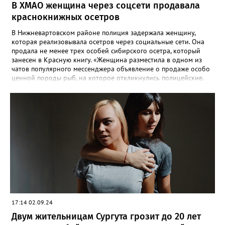
В ХМАО женщина через соцсети продавала
по пяти статьям, помимо двух, выдвигаемых ранее, добавились
статьи: угроза убийством, хулиганство, совершенное с
краснокнижных осетров
применением оружия, заведомо ложное сообщение об акте
терроризма.
В Нижневартовском районе полиция задержала женщину,
которая реализовывала осетров через социальные сети. Она
продала не менее трех особей сибирского осетра, который
занесен в Красную книгу. «Женщина разместила в одном из
чатов популярного мессенджера объявление о продаже особо
ценной породы рыб, на которое откликнулись полицейские.
По месту её жительства в ходе обыска также обнаружена
краснокнижная рыба, приготовленная к дальнейшей
реализации», - сообщили в МВД по ХМАО-Югре. На югорчанку
возбудили уголовное дело за незаконную добычу и оборот
особо ценных водных биологических ресурсов, занесенным в
Красную книгу. В настоящее время она находится под
подпиской о невыезде. Напомним, за отлов одной особи
Сибирского осетра грозит штраф в размере 481 тысячи
рублей, а за незаконный оборот предусмотрено наказание в
виде лишения свободы на срок до 4 лет со штрафом в размере
до 1 миллиона рублей.
17:14 02.09.24
Двум жительницам Сургута грозит до 20 лет