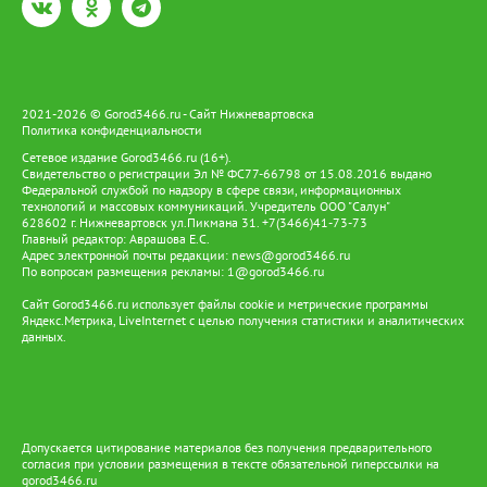
2021-2026 © Gorod3466.ru - Сайт Нижневартовска
Политика конфиденциальности
Сетевое издание Gorod3466.ru (16+).
Свидетельство о регистрации Эл № ФС77-66798 от 15.08.2016 выдано
Федеральной службой по надзору в сфере связи, информационных
технологий и массовых коммуникаций. Учредитель ООО "Салун"
628602 г. Нижневартовск ул.Пикмана 31. +7(3466)41-73-73
Главный редактор: Аврашова Е.С.
Адрес электронной почты редакции:
news@gorod3466.ru
По вопросам размещения рекламы:
1@gorod3466.ru
Сайт Gorod3466.ru использует файлы cookie и метрические программы
Яндекс.Метрика, LiveInternet с целью получения статистики и аналитических
данных.
Допускается цитирование материалов без получения предварительного
согласия при условии размещения в тексте обязательной гиперссылки на
gorod3466.ru