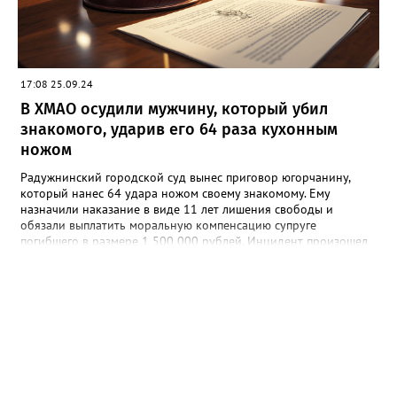
17:08 25.09.24
В ХМАО осудили мужчину, который убил
знакомого, ударив его 64 раза кухонным
ножом
Радужнинский городской суд вынес приговор югорчанину,
который нанес 64 удара ножом своему знакомому. Ему
назначили наказание в виде 11 лет лишения свободы и
обязали выплатить моральную компенсацию супруге
погибшего в размере 1 500 000 рублей. Инцидент произошел
23 января 2024 года. Мужчина намеренно затеял ссору со
своим знакомым в тамбуре жилого дома. Произошла потасовка
и югорчанин совершил убийство кухонным ножом. Он нанес
потерпевшему 64 удара по различным частям тела, которые
стали причиной смерти. Во время судебного заседания
югорчанин признал свою вину, но от дачи показаний
отказался.