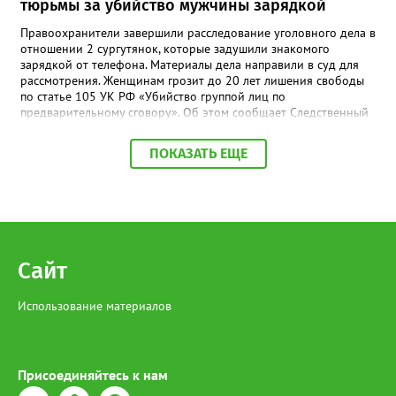
тюрьмы за убийство мужчины зарядкой
Правоохранители завершили расследование уголовного дела в
отношении 2 сургутянок, которые задушили знакомого
зарядкой от телефона. Материалы дела направили в суд для
рассмотрения. Женщинам грозит до 20 лет лишения свободы
по статье 105 УК РФ «Убийство группой лиц по
предварительному сговору». Об этом сообщает Следственный
комитет ХМАО-Югры. Событие произошло с 16 по 17 февраля
2024 года. По версии следствия, женщины находились в
ПОКАЗАТЬ ЕЩЕ
квартире потерпевшего и употребляли спиртные напитки и
наркотические вещества. На фоне конфликта сургутянки ,
сговорившись, задушили мужчину, используя зарядку от
телефона и подушку. Обе женщины полностью признали свою
вину.
Сайт
Использование материалов
Присоединяйтесь к нам