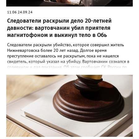
11:06 24.09.24
Следователи раскрыли дело 20-летней
давности: вартовчанин убил приятеля
магнитофоном и выкинул тело в Обь
Следователи раскрыли убийство, которое совершил житель
Нижневартовска более 20 лет назад. Долгое время
преступление оставалось не раскрытым, пока не нашелся
свидетель, который указал на убийцу. Вартовчанин сознался в
содеянном и дал показания. Об этом сообщает СК России по
ХМАО-Югре. По версии следствия в ночь с 30 ноября по 1
декабря 2001 года 22 летний вартовчанин находился в
квартире по улице Менделеева вместе со своим 29-летним
знакомым. Произошла ссора и мужчина нанес приятелю
множественные удары руками и кассетным магнитофоном в
голову. От полученных травм он скончался. Вартовчанин
испугался и выбросил тело в Обь. Уголовное дело с
обвинительным заключением направлено в суд для
рассмотрения. Вартовчанину грозит до пятнадцати лет
лишения свободы.