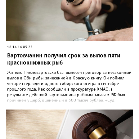
18:14 14.05.25
Вартовчанин получил срок за вылов пяти
краснокнижных рыб
Жителю Нижневартовска был вынесен приговор за незаконный
вылов в Оби рыбы, занесенной в Красную книгу. Он поймал
четыре стерляди и одного сибирского осетра в сентябре
прошлого года. Как сообщили в прокуратуре ХМАО, в
результате действий вартовчанина рыбным запасам РФ был
причинен ущерб, оцененный в 500 тысяч рублей. «Суд
приговорил нарушителя к году и шести месяцам лишения
свободы условно с испытательным сроком в один год», —
говорится в сообщении. Также у мужчины конфисковали
моторную лодку и передали государству. На данный момент
приговор не вступил в законную силу.