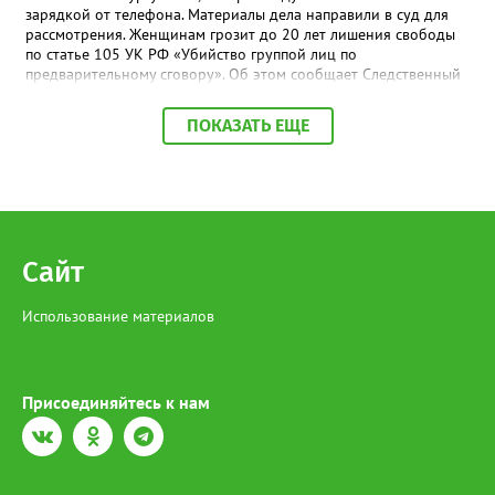
зарядкой от телефона. Материалы дела направили в суд для
рассмотрения. Женщинам грозит до 20 лет лишения свободы
по статье 105 УК РФ «Убийство группой лиц по
предварительному сговору». Об этом сообщает Следственный
комитет ХМАО-Югры. Событие произошло с 16 по 17 февраля
2024 года. По версии следствия, женщины находились в
ПОКАЗАТЬ ЕЩЕ
квартире потерпевшего и употребляли спиртные напитки и
наркотические вещества. На фоне конфликта сургутянки ,
сговорившись, задушили мужчину, используя зарядку от
телефона и подушку. Обе женщины полностью признали свою
вину.
Сайт
Использование материалов
Присоединяйтесь к нам