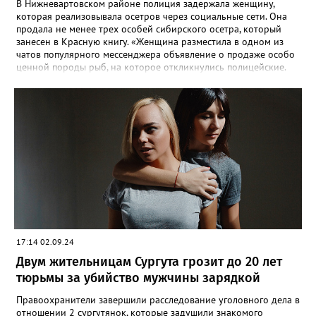
терроризма.
В Нижневартовском районе полиция задержала женщину,
которая реализовывала осетров через социальные сети. Она
продала не менее трех особей сибирского осетра, который
занесен в Красную книгу. «Женщина разместила в одном из
чатов популярного мессенджера объявление о продаже особо
ценной породы рыб, на которое откликнулись полицейские.
По месту её жительства в ходе обыска также обнаружена
краснокнижная рыба, приготовленная к дальнейшей
реализации», - сообщили в МВД по ХМАО-Югре. На югорчанку
возбудили уголовное дело за незаконную добычу и оборот
особо ценных водных биологических ресурсов, занесенным в
Красную книгу. В настоящее время она находится под
подпиской о невыезде. Напомним, за отлов одной особи
Сибирского осетра грозит штраф в размере 481 тысячи
рублей, а за незаконный оборот предусмотрено наказание в
виде лишения свободы на срок до 4 лет со штрафом в размере
до 1 миллиона рублей.
17:14 02.09.24
Двум жительницам Сургута грозит до 20 лет
тюрьмы за убийство мужчины зарядкой
Правоохранители завершили расследование уголовного дела в
отношении 2 сургутянок, которые задушили знакомого