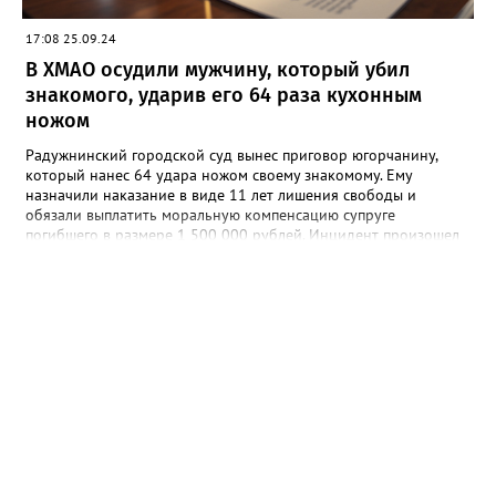
17:08 25.09.24
В ХМАО осудили мужчину, который убил
знакомого, ударив его 64 раза кухонным
ножом
Радужнинский городской суд вынес приговор югорчанину,
который нанес 64 удара ножом своему знакомому. Ему
назначили наказание в виде 11 лет лишения свободы и
обязали выплатить моральную компенсацию супруге
погибшего в размере 1 500 000 рублей. Инцидент произошел
23 января 2024 года. Мужчина намеренно затеял ссору со
своим знакомым в тамбуре жилого дома. Произошла потасовка
и югорчанин совершил убийство кухонным ножом. Он нанес
потерпевшему 64 удара по различным частям тела, которые
стали причиной смерти. Во время судебного заседания
югорчанин признал свою вину, но от дачи показаний
отказался.