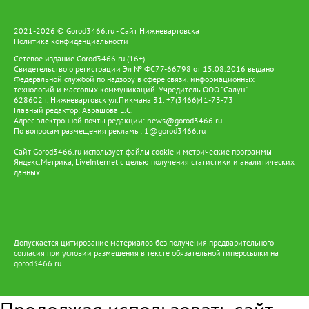
2021-2026 © Gorod3466.ru - Сайт Нижневартовска
Политика конфиденциальности
Сетевое издание Gorod3466.ru (16+).
Свидетельство о регистрации Эл № ФС77-66798 от 15.08.2016 выдано
Федеральной службой по надзору в сфере связи, информационных
технологий и массовых коммуникаций. Учредитель ООО "Салун"
628602 г. Нижневартовск ул.Пикмана 31. +7(3466)41-73-73
Главный редактор: Аврашова Е.С.
Адрес электронной почты редакции:
news@gorod3466.ru
По вопросам размещения рекламы:
1@gorod3466.ru
Сайт Gorod3466.ru использует файлы cookie и метрические программы
Яндекс.Метрика, LiveInternet с целью получения статистики и аналитических
данных.
Допускается цитирование материалов без получения предварительного
согласия при условии размещения в тексте обязательной гиперссылки на
gorod3466.ru