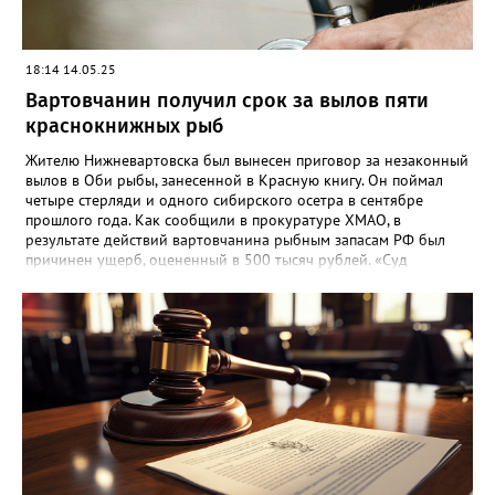
18:14 14.05.25
Вартовчанин получил срок за вылов пяти
краснокнижных рыб
Жителю Нижневартовска был вынесен приговор за незаконный
вылов в Оби рыбы, занесенной в Красную книгу. Он поймал
четыре стерляди и одного сибирского осетра в сентябре
прошлого года. Как сообщили в прокуратуре ХМАО, в
результате действий вартовчанина рыбным запасам РФ был
причинен ущерб, оцененный в 500 тысяч рублей. «Суд
приговорил нарушителя к году и шести месяцам лишения
свободы условно с испытательным сроком в один год», —
говорится в сообщении. Также у мужчины конфисковали
моторную лодку и передали государству. На данный момент
приговор не вступил в законную силу.