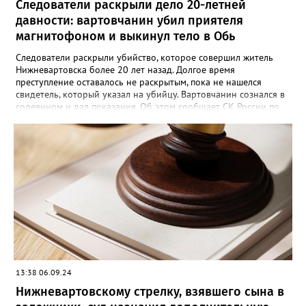
Следователи раскрыли дело 20-летней
давности: вартовчанин убил приятеля
магнитофоном и выкинул тело в Обь
Следователи раскрыли убийство, которое совершил житель
Нижневартовска более 20 лет назад. Долгое время
преступление оставалось не раскрытым, пока не нашелся
свидетель, который указал на убийцу. Вартовчанин сознался в
содеянном и дал показания. Об этом сообщает СК России по
ХМАО-Югре. По версии следствия в ночь с 30 ноября по 1
декабря 2001 года 22 летний вартовчанин находился в
квартире по улице Менделеева вместе со своим 29-летним
знакомым. Произошла ссора и мужчина нанес приятелю
множественные удары руками и кассетным магнитофоном в
голову. От полученных травм он скончался. Вартовчанин
испугался и выбросил тело в Обь. Уголовное дело с
обвинительным заключением направлено в суд для
рассмотрения. Вартовчанину грозит до пятнадцати лет
лишения свободы.
13:38 06.09.24
Нижневартовскому стрелку, взявшего сына в