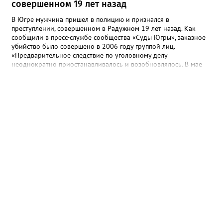
совершенном 19 лет назад
В Югре мужчина пришел в полицию и признался в
преступлении, совершенном в Радужном 19 лет назад. Как
сообщили в пресс-службе сообщества «Суды Югры», заказное
убийство было совершено в 2006 году группой лиц.
«Предварительное следствие по уголовному делу
неоднократно приостанавливалось и возобновлялось. В мае
2025 года предварительное следствие по уголовному делу
было вновь возобновлено, в связи с явкой с повинной одного
из непосредственных участников преступления», - рассказали в
ведомстве. Трем гражданам, обвиняемым в убийстве, избрана
мера пресечения в виде заключения под стражу. Им грозит
наказание в виде лишения свободы на срок до двадцати лет,
либо пожизненным лишением свободы.