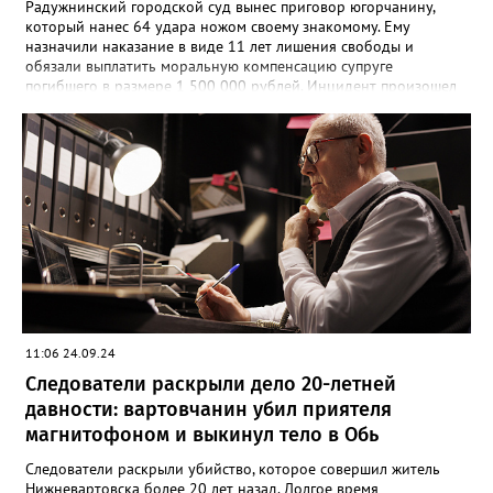
Радужнинский городской суд вынес приговор югорчанину,
который нанес 64 удара ножом своему знакомому. Ему
назначили наказание в виде 11 лет лишения свободы и
обязали выплатить моральную компенсацию супруге
погибшего в размере 1 500 000 рублей. Инцидент произошел
23 января 2024 года. Мужчина намеренно затеял ссору со
своим знакомым в тамбуре жилого дома. Произошла потасовка
и югорчанин совершил убийство кухонным ножом. Он нанес
потерпевшему 64 удара по различным частям тела, которые
стали причиной смерти. Во время судебного заседания
югорчанин признал свою вину, но от дачи показаний
отказался.
11:06 24.09.24
Следователи раскрыли дело 20-летней
давности: вартовчанин убил приятеля
магнитофоном и выкинул тело в Обь
Следователи раскрыли убийство, которое совершил житель
Нижневартовска более 20 лет назад. Долгое время