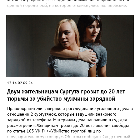
ценной породы рыб, на которое откликнулись полицейские.
По месту её жительства в ходе обыска также обнаружена
краснокнижная рыба, приготовленная к дальнейшей
реализации», - сообщили в МВД по ХМАО-Югре. На югорчанку
возбудили уголовное дело за незаконную добычу и оборот
особо ценных водных биологических ресурсов, занесенным в
Красную книгу. В настоящее время она находится под
подпиской о невыезде. Напомним, за отлов одной особи
Сибирского осетра грозит штраф в размере 481 тысячи
рублей, а за незаконный оборот предусмотрено наказание в
виде лишения свободы на срок до 4 лет со штрафом в размере
до 1 миллиона рублей.
17:14 02.09.24
Двум жительницам Сургута грозит до 20 лет
тюрьмы за убийство мужчины зарядкой
Правоохранители завершили расследование уголовного дела в
отношении 2 сургутянок, которые задушили знакомого
зарядкой от телефона. Материалы дела направили в суд для
рассмотрения. Женщинам грозит до 20 лет лишения свободы
по статье 105 УК РФ «Убийство группой лиц по
предварительному сговору». Об этом сообщает Следственный