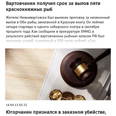
Вартовчанин получил срок за вылов пяти
краснокнижных рыб
Жителю Нижневартовска был вынесен приговор за незаконный
вылов в Оби рыбы, занесенной в Красную книгу. Он поймал
четыре стерляди и одного сибирского осетра в сентябре
прошлого года. Как сообщили в прокуратуре ХМАО, в
результате действий вартовчанина рыбным запасам РФ был
причинен ущерб, оцененный в 500 тысяч рублей. «Суд
приговорил нарушителя к году и шести месяцам лишения
свободы условно с испытательным сроком в один год», —
говорится в сообщении. Также у мужчины конфисковали
моторную лодку и передали государству. На данный момент
приговор не вступил в законную силу.
16:04 13.05.25
Югорчанин признался в заказном убийстве,