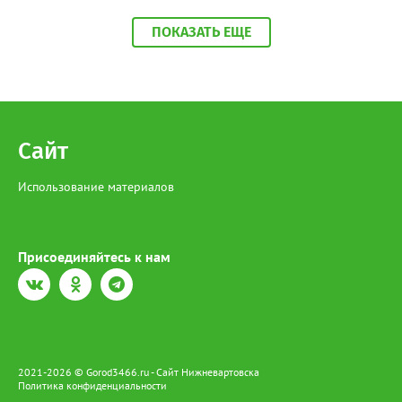
комитет ХМАО-Югры. Событие произошло с 16 по 17 февраля
2024 года. По версии следствия, женщины находились в
ПОКАЗАТЬ ЕЩЕ
квартире потерпевшего и употребляли спиртные напитки и
наркотические вещества. На фоне конфликта сургутянки ,
сговорившись, задушили мужчину, используя зарядку от
телефона и подушку. Обе женщины полностью признали свою
вину.
Сайт
Использование материалов
Присоединяйтесь к нам
2021-2026 © Gorod3466.ru - Сайт Нижневартовска
Политика конфиденциальности