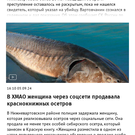
преступление оставалось не раскрытым, пока не нашелся
свидетель, который указал на убийцу. Вартовчанин сознался в
содеянном и дал показания. Об этом сообщает СК России по
ХМАО-Югре. По версии следствия в ночь с 30 ноября по 1
декабря 2001 года 22 летний вартовчанин находился в
квартире по улице Менделеева вместе со своим 29-летним
знакомым. Произошла ссора и мужчина нанес приятелю
множественные удары руками и кассетным магнитофоном в
голову. От полученных травм он скончался. Вартовчанин
испугался и выбросил тело в Обь. Уголовное дело с
обвинительным заключением направлено в суд для
рассмотрения. Вартовчанину грозит до пятнадцати лет
лишения свободы.
16:10 05.09.24
В ХМАО женщина через соцсети продавала
краснокнижных осетров
В Нижневартовском районе полиция задержала женщину,
которая реализовывала осетров через социальные сети. Она
продала не менее трех особей сибирского осетра, который
занесен в Красную книгу. «Женщина разместила в одном из
чатов популярного мессенджера объявление о продаже особо