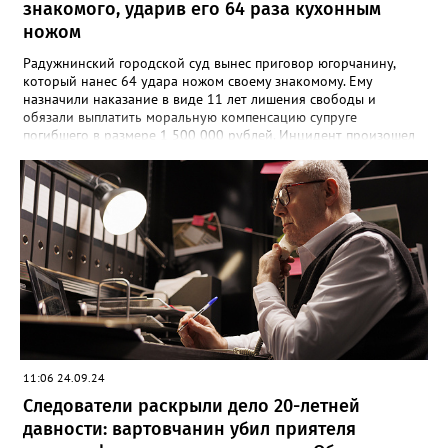
знакомого, ударив его 64 раза кухонным
ножом
Радужнинский городской суд вынес приговор югорчанину,
который нанес 64 удара ножом своему знакомому. Ему
назначили наказание в виде 11 лет лишения свободы и
обязали выплатить моральную компенсацию супруге
погибшего в размере 1 500 000 рублей. Инцидент произошел
23 января 2024 года. Мужчина намеренно затеял ссору со
своим знакомым в тамбуре жилого дома. Произошла потасовка
и югорчанин совершил убийство кухонным ножом. Он нанес
потерпевшему 64 удара по различным частям тела, которые
стали причиной смерти. Во время судебного заседания
югорчанин признал свою вину, но от дачи показаний
отказался.
11:06 24.09.24
Следователи раскрыли дело 20-летней
давности: вартовчанин убил приятеля