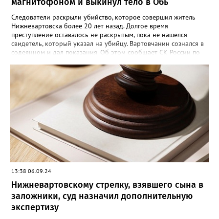
магнитофоном и выкинул тело в Обь
Следователи раскрыли убийство, которое совершил житель
Нижневартовска более 20 лет назад. Долгое время
преступление оставалось не раскрытым, пока не нашелся
свидетель, который указал на убийцу. Вартовчанин сознался в
содеянном и дал показания. Об этом сообщает СК России по
ХМАО-Югре. По версии следствия в ночь с 30 ноября по 1
декабря 2001 года 22 летний вартовчанин находился в
квартире по улице Менделеева вместе со своим 29-летним
знакомым. Произошла ссора и мужчина нанес приятелю
множественные удары руками и кассетным магнитофоном в
голову. От полученных травм он скончался. Вартовчанин
испугался и выбросил тело в Обь. Уголовное дело с
обвинительным заключением направлено в суд для
рассмотрения. Вартовчанину грозит до пятнадцати лет
лишения свободы.
13:38 06.09.24
Нижневартовскому стрелку, взявшего сына в
заложники, суд назначил дополнительную
экспертизу