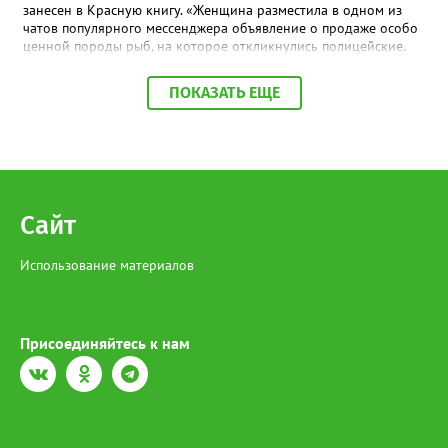
занесен в Красную книгу. «Женщина разместила в одном из
чатов популярного мессенджера объявление о продаже особо
ценной породы рыб, на которое откликнулись полицейские.
По месту её жительства в ходе обыска также обнаружена
краснокнижная рыба, приготовленная к дальнейшей
ПОКАЗАТЬ ЕЩЕ
реализации», - сообщили в МВД по ХМАО-Югре. На югорчанку
возбудили уголовное дело за незаконную добычу и оборот
особо ценных водных биологических ресурсов, занесенным в
Красную книгу. В настоящее время она находится под
подпиской о невыезде. Напомним, за отлов одной особи
Сибирского осетра грозит штраф в размере 481 тысячи
рублей, а за незаконный оборот предусмотрено наказание в
Сайт
виде лишения свободы на срок до 4 лет со штрафом в размере
до 1 миллиона рублей.
Использование материалов
Присоединяйтесь к нам