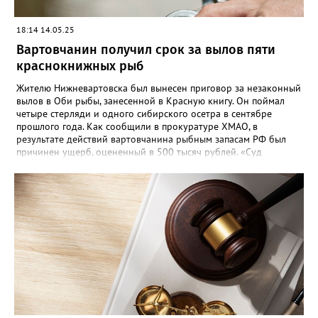
18:14 14.05.25
Вартовчанин получил срок за вылов пяти
краснокнижных рыб
Жителю Нижневартовска был вынесен приговор за незаконный
вылов в Оби рыбы, занесенной в Красную книгу. Он поймал
четыре стерляди и одного сибирского осетра в сентябре
прошлого года. Как сообщили в прокуратуре ХМАО, в
результате действий вартовчанина рыбным запасам РФ был
причинен ущерб, оцененный в 500 тысяч рублей. «Суд
приговорил нарушителя к году и шести месяцам лишения
свободы условно с испытательным сроком в один год», —
говорится в сообщении. Также у мужчины конфисковали
моторную лодку и передали государству. На данный момент
приговор не вступил в законную силу.