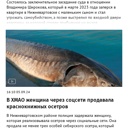
Состоялось заключительное заседание суда в отношении
Владимира Широкова, который в марте 2023 года заперся в
квартире в Нижневартовске с маленьким сыном и стал
угрожать самоубийством, а позже выстрелил по входной двери
квартиры, за которой стояли прибывшие на вызов
полицейские. Кроме того, он сообщил о минировании
квартиры и подвала дома. В происшествии никто не пострадал,
силовики договорились с Широковым, он отпустил ребенка и
сдался сам. Как рассказал Gorod3466.ru источник, знакомый с
ситуацией, на заседании суда было принято постановление
провести дополнительную экспертизу из-за недостоверности
психолого- психиатрической экспертизы, проведенной ранее.
До проведения проверки Владимир будет находится в СИЗО.
Напомним, ранее в 2023 году Широкову выдвигались
обвинения по двум статьям: в незаконном лишении свободы
несовершеннолетнего и посягательстве на жизнь сотрудников
правоохранительных органов. После проведения следственных
мероприятий, в феврале 2024 года в суд было направлено
16:10 05.09.24
обвинительное заключение, состоявшее из 19 томов. Его судят
В ХМАО женщина через соцсети продавала
по пяти статьям, помимо двух, выдвигаемых ранее, добавились
статьи: угроза убийством, хулиганство, совершенное с
краснокнижных осетров
применением оружия, заведомо ложное сообщение об акте
терроризма.
В Нижневартовском районе полиция задержала женщину,
которая реализовывала осетров через социальные сети. Она
продала не менее трех особей сибирского осетра, который