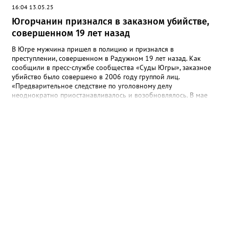
16:04 13.05.25
Югорчанин признался в заказном убийстве,
совершенном 19 лет назад
В Югре мужчина пришел в полицию и признался в
преступлении, совершенном в Радужном 19 лет назад. Как
сообщили в пресс-службе сообщества «Суды Югры», заказное
убийство было совершено в 2006 году группой лиц.
«Предварительное следствие по уголовному делу
неоднократно приостанавливалось и возобновлялось. В мае
2025 года предварительное следствие по уголовному делу
было вновь возобновлено, в связи с явкой с повинной одного
из непосредственных участников преступления», - рассказали в
ведомстве. Трем гражданам, обвиняемым в убийстве, избрана
мера пресечения в виде заключения под стражу. Им грозит
наказание в виде лишения свободы на срок до двадцати лет,
либо пожизненным лишением свободы.