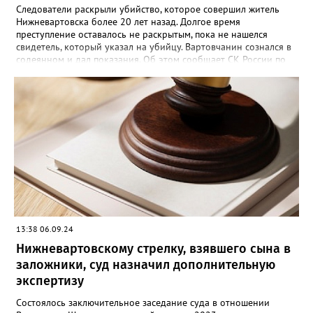
Следователи раскрыли убийство, которое совершил житель
Нижневартовска более 20 лет назад. Долгое время
преступление оставалось не раскрытым, пока не нашелся
свидетель, который указал на убийцу. Вартовчанин сознался в
содеянном и дал показания. Об этом сообщает СК России по
ХМАО-Югре. По версии следствия в ночь с 30 ноября по 1
декабря 2001 года 22 летний вартовчанин находился в
квартире по улице Менделеева вместе со своим 29-летним
знакомым. Произошла ссора и мужчина нанес приятелю
множественные удары руками и кассетным магнитофоном в
голову. От полученных травм он скончался. Вартовчанин
испугался и выбросил тело в Обь. Уголовное дело с
обвинительным заключением направлено в суд для
рассмотрения. Вартовчанину грозит до пятнадцати лет
лишения свободы.
13:38 06.09.24
Нижневартовскому стрелку, взявшего сына в
заложники, суд назначил дополнительную
экспертизу
Состоялось заключительное заседание суда в отношении