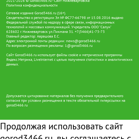
2021-2026 © Gorod3466.ru - Сайт Нижневартовска
Политика конфиденциальности
Сетевое издание Gorod3466.ru (16+).
Свидетельство о регистрации Эл № ФС77-66798 от 15.08.2016 выдано
Федеральной службой по надзору в сфере связи, информационных
технологий и массовых коммуникаций. Учредитель ООО "Салун"
628602 г. Нижневартовск ул.Пикмана 31. +7(3466)41-73-73
Главный редактор: Аврашова Е.С.
Адрес электронной почты редакции:
news@gorod3466.ru
По вопросам размещения рекламы:
1@gorod3466.ru
Сайт Gorod3466.ru использует файлы cookie и метрические программы
Яндекс.Метрика, LiveInternet с целью получения статистики и аналитических
данных.
Допускается цитирование материалов без получения предварительного
согласия при условии размещения в тексте обязательной гиперссылки на
gorod3466.ru
Продолжая использовать сайт
gorod3466.ru, вы соглашаетесь с