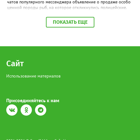
чатов популярного мессенджера объявление о продаже особо
ценной породы рыб, на которое откликнулись полицейские.
По месту её жительства в ходе обыска также обнаружена
краснокнижная рыба, приготовленная к дальнейшей
ПОКАЗАТЬ ЕЩЕ
реализации», - сообщили в МВД по ХМАО-Югре. На югорчанку
возбудили уголовное дело за незаконную добычу и оборот
особо ценных водных биологических ресурсов, занесенным в
Красную книгу. В настоящее время она находится под
подпиской о невыезде. Напомним, за отлов одной особи
Сибирского осетра грозит штраф в размере 481 тысячи
рублей, а за незаконный оборот предусмотрено наказание в
Сайт
виде лишения свободы на срок до 4 лет со штрафом в размере
до 1 миллиона рублей.
Использование материалов
Присоединяйтесь к нам