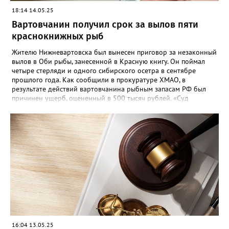
18:14 14.05.25
Вартовчанин получил срок за вылов пяти
краснокнижных рыб
Жителю Нижневартовска был вынесен приговор за незаконный
вылов в Оби рыбы, занесенной в Красную книгу. Он поймал
четыре стерляди и одного сибирского осетра в сентябре
прошлого года. Как сообщили в прокуратуре ХМАО, в
результате действий вартовчанина рыбным запасам РФ был
причинен ущерб, оцененный в 500 тысяч рублей. «Суд
приговорил нарушителя к году и шести месяцам лишения
свободы условно с испытательным сроком в один год», —
говорится в сообщении. Также у мужчины конфисковали
моторную лодку и передали государству. На данный момент
приговор не вступил в законную силу.
16:04 13.05.25