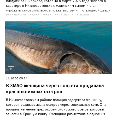
Владимира Широкова, который в марте 2023 года заперся в
квартире в Нижневартовске с маленьким сыном и стал
угрожать самоубийством, а позже выстрелил по входной двери
квартиры, за которой стояли прибывшие на вызов
полицейские. Кроме того, он сообщил о минировании
квартиры и подвала дома. В происшествии никто не пострадал,
силовики договорились с Широковым, он отпустил ребенка и
сдался сам. Как рассказал Gorod3466.ru источник, знакомый с
ситуацией, на заседании суда было принято постановление
провести дополнительную экспертизу из-за недостоверности
психолого- психиатрической экспертизы, проведенной ранее.
До проведения проверки Владимир будет находится в СИЗО.
Напомним, ранее в 2023 году Широкову выдвигались
обвинения по двум статьям: в незаконном лишении свободы
несовершеннолетнего и посягательстве на жизнь сотрудников
правоохранительных органов. После проведения следственных
мероприятий, в феврале 2024 года в суд было направлено
16:10 05.09.24
обвинительное заключение, состоявшее из 19 томов. Его судят
В ХМАО женщина через соцсети продавала
по пяти статьям, помимо двух, выдвигаемых ранее, добавились
статьи: угроза убийством, хулиганство, совершенное с
краснокнижных осетров
применением оружия, заведомо ложное сообщение об акте
терроризма.
В Нижневартовском районе полиция задержала женщину,
которая реализовывала осетров через социальные сети. Она
продала не менее трех особей сибирского осетра, который
занесен в Красную книгу. «Женщина разместила в одном из