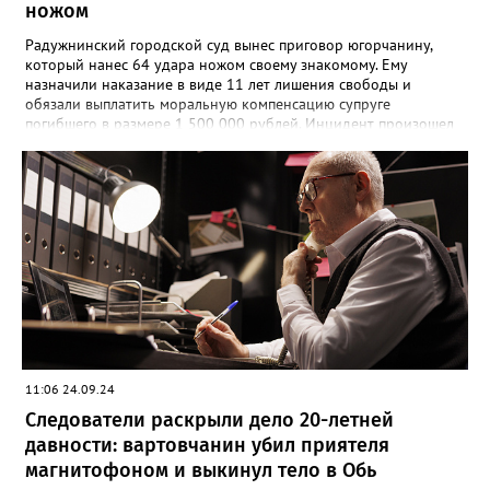
ножом
Радужнинский городской суд вынес приговор югорчанину,
который нанес 64 удара ножом своему знакомому. Ему
назначили наказание в виде 11 лет лишения свободы и
обязали выплатить моральную компенсацию супруге
погибшего в размере 1 500 000 рублей. Инцидент произошел
23 января 2024 года. Мужчина намеренно затеял ссору со
своим знакомым в тамбуре жилого дома. Произошла потасовка
и югорчанин совершил убийство кухонным ножом. Он нанес
потерпевшему 64 удара по различным частям тела, которые
стали причиной смерти. Во время судебного заседания
югорчанин признал свою вину, но от дачи показаний
отказался.
11:06 24.09.24
Следователи раскрыли дело 20-летней
давности: вартовчанин убил приятеля
магнитофоном и выкинул тело в Обь