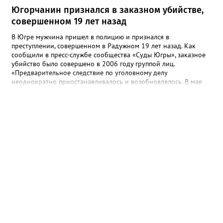
Югорчанин признался в заказном убийстве,
совершенном 19 лет назад
В Югре мужчина пришел в полицию и признался в
преступлении, совершенном в Радужном 19 лет назад. Как
сообщили в пресс-службе сообщества «Суды Югры», заказное
убийство было совершено в 2006 году группой лиц.
«Предварительное следствие по уголовному делу
неоднократно приостанавливалось и возобновлялось. В мае
2025 года предварительное следствие по уголовному делу
было вновь возобновлено, в связи с явкой с повинной одного
из непосредственных участников преступления», - рассказали в
ведомстве. Трем гражданам, обвиняемым в убийстве, избрана
мера пресечения в виде заключения под стражу. Им грозит
наказание в виде лишения свободы на срок до двадцати лет,
либо пожизненным лишением свободы.