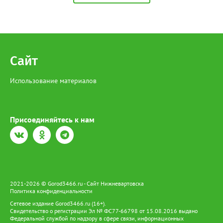
возбудили уголовное дело за незаконную добычу и оборот
особо ценных водных биологических ресурсов, занесенным в
Красную книгу. В настоящее время она находится под
подпиской о невыезде. Напомним, за отлов одной особи
Сибирского осетра грозит штраф в размере 481 тысячи
рублей, а за незаконный оборот предусмотрено наказание в
Сайт
виде лишения свободы на срок до 4 лет со штрафом в размере
до 1 миллиона рублей.
Использование материалов
Присоединяйтесь к нам
2021-2026 © Gorod3466.ru - Сайт Нижневартовска
Политика конфиденциальности
Сетевое издание Gorod3466.ru (16+).
Свидетельство о регистрации Эл № ФС77-66798 от 15.08.2016 выдано
Федеральной службой по надзору в сфере связи, информационных