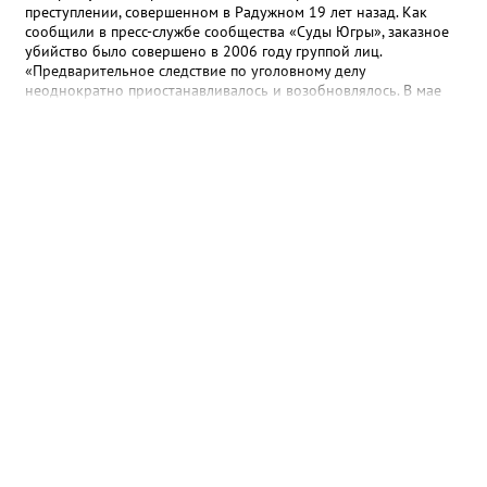
преступлении, совершенном в Радужном 19 лет назад. Как
сообщили в пресс-службе сообщества «Суды Югры», заказное
убийство было совершено в 2006 году группой лиц.
«Предварительное следствие по уголовному делу
неоднократно приостанавливалось и возобновлялось. В мае
2025 года предварительное следствие по уголовному делу
было вновь возобновлено, в связи с явкой с повинной одного
из непосредственных участников преступления», - рассказали в
ведомстве. Трем гражданам, обвиняемым в убийстве, избрана
мера пресечения в виде заключения под стражу. Им грозит
наказание в виде лишения свободы на срок до двадцати лет,
либо пожизненным лишением свободы.