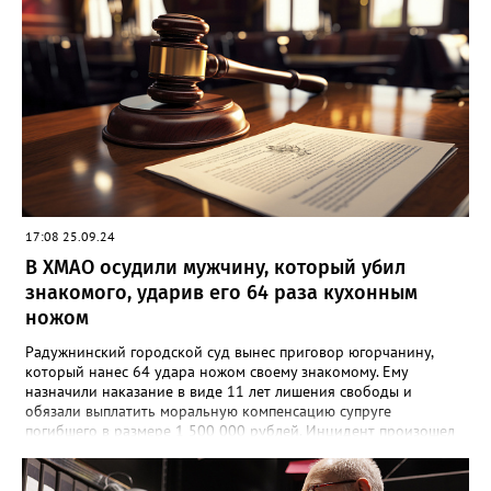
17:08 25.09.24
В ХМАО осудили мужчину, который убил
знакомого, ударив его 64 раза кухонным
ножом
Радужнинский городской суд вынес приговор югорчанину,
который нанес 64 удара ножом своему знакомому. Ему
назначили наказание в виде 11 лет лишения свободы и
обязали выплатить моральную компенсацию супруге
погибшего в размере 1 500 000 рублей. Инцидент произошел
23 января 2024 года. Мужчина намеренно затеял ссору со
своим знакомым в тамбуре жилого дома. Произошла потасовка
и югорчанин совершил убийство кухонным ножом. Он нанес