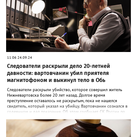
потерпевшему 64 удара по различным частям тела, которые
стали причиной смерти. Во время судебного заседания
югорчанин признал свою вину, но от дачи показаний
отказался.
11:06 24.09.24
Следователи раскрыли дело 20-летней
давности: вартовчанин убил приятеля
магнитофоном и выкинул тело в Обь
Следователи раскрыли убийство, которое совершил житель
Нижневартовска более 20 лет назад. Долгое время
преступление оставалось не раскрытым, пока не нашелся
свидетель, который указал на убийцу. Вартовчанин сознался в
содеянном и дал показания. Об этом сообщает СК России по
ХМАО-Югре. По версии следствия в ночь с 30 ноября по 1
декабря 2001 года 22 летний вартовчанин находился в
квартире по улице Менделеева вместе со своим 29-летним
знакомым. Произошла ссора и мужчина нанес приятелю