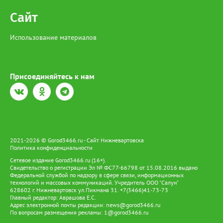
Сибирского осетра грозит штраф в размере 481 тысячи
рублей, а за незаконный оборот предусмотрено наказание в
Сайт
виде лишения свободы на срок до 4 лет со штрафом в размере
до 1 миллиона рублей.
Использование материалов
Присоединяйтесь к нам
2021-2026 © Gorod3466.ru - Сайт Нижневартовска
Политика конфиденциальности
Сетевое издание Gorod3466.ru (16+).
Свидетельство о регистрации Эл № ФС77-66798 от 15.08.2016 выдано
Федеральной службой по надзору в сфере связи, информационных
технологий и массовых коммуникаций. Учредитель ООО "Салун"
628602 г. Нижневартовск ул.Пикмана 31. +7(3466)41-73-73
Главный редактор: Аврашова Е.С.
Адрес электронной почты редакции:
news@gorod3466.ru
По вопросам размещения рекламы:
1@gorod3466.ru