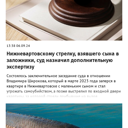
множественные удары руками и кассетным магнитофоном в
голову. От полученных травм он скончался. Вартовчанин
испугался и выбросил тело в Обь. Уголовное дело с
обвинительным заключением направлено в суд для
рассмотрения. Вартовчанину грозит до пятнадцати лет
лишения свободы.
13:38 06.09.24
Нижневартовскому стрелку, взявшего сына в
заложники, суд назначил дополнительную
экспертизу
Состоялось заключительное заседание суда в отношении
Владимира Широкова, который в марте 2023 года заперся в
квартире в Нижневартовске с маленьким сыном и стал
угрожать самоубийством, а позже выстрелил по входной двери
квартиры, за которой стояли прибывшие на вызов
полицейские. Кроме того, он сообщил о минировании
квартиры и подвала дома. В происшествии никто не пострадал,
силовики договорились с Широковым, он отпустил ребенка и
сдался сам. Как рассказал Gorod3466.ru источник, знакомый с
ситуацией, на заседании суда было принято постановление
провести дополнительную экспертизу из-за недостоверности