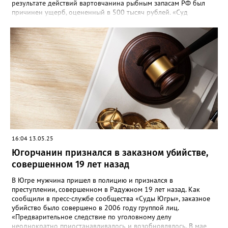
результате действий вартовчанина рыбным запасам РФ был
причинен ущерб, оцененный в 500 тысяч рублей. «Суд
приговорил нарушителя к году и шести месяцам лишения
свободы условно с испытательным сроком в один год», —
говорится в сообщении. Также у мужчины конфисковали
моторную лодку и передали государству. На данный момент
приговор не вступил в законную силу.
16:04 13.05.25
Югорчанин признался в заказном убийстве,
совершенном 19 лет назад
В Югре мужчина пришел в полицию и признался в
преступлении, совершенном в Радужном 19 лет назад. Как
сообщили в пресс-службе сообщества «Суды Югры», заказное
убийство было совершено в 2006 году группой лиц.
«Предварительное следствие по уголовному делу
неоднократно приостанавливалось и возобновлялось. В мае