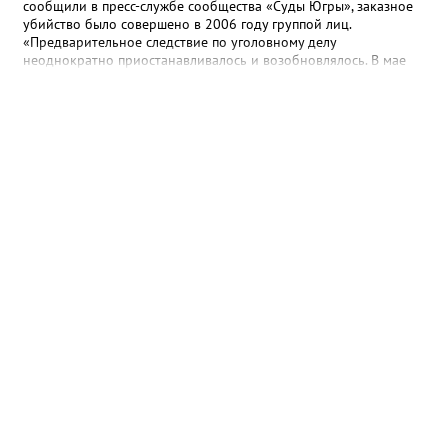
сообщили в пресс-службе сообщества «Суды Югры», заказное
убийство было совершено в 2006 году группой лиц.
«Предварительное следствие по уголовному делу
неоднократно приостанавливалось и возобновлялось. В мае
2025 года предварительное следствие по уголовному делу
было вновь возобновлено, в связи с явкой с повинной одного
из непосредственных участников преступления», - рассказали в
ведомстве. Трем гражданам, обвиняемым в убийстве, избрана
мера пресечения в виде заключения под стражу. Им грозит
наказание в виде лишения свободы на срок до двадцати лет,
либо пожизненным лишением свободы.