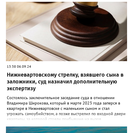
декабря 2001 года 22 летний вартовчанин находился в
квартире по улице Менделеева вместе со своим 29-летним
знакомым. Произошла ссора и мужчина нанес приятелю
множественные удары руками и кассетным магнитофоном в
голову. От полученных травм он скончался. Вартовчанин
испугался и выбросил тело в Обь. Уголовное дело с
обвинительным заключением направлено в суд для
рассмотрения. Вартовчанину грозит до пятнадцати лет
лишения свободы.
13:38 06.09.24
Нижневартовскому стрелку, взявшего сына в
заложники, суд назначил дополнительную
экспертизу
Состоялось заключительное заседание суда в отношении
Владимира Широкова, который в марте 2023 года заперся в
квартире в Нижневартовске с маленьким сыном и стал
угрожать самоубийством, а позже выстрелил по входной двери
квартиры, за которой стояли прибывшие на вызов
полицейские. Кроме того, он сообщил о минировании
квартиры и подвала дома. В происшествии никто не пострадал,