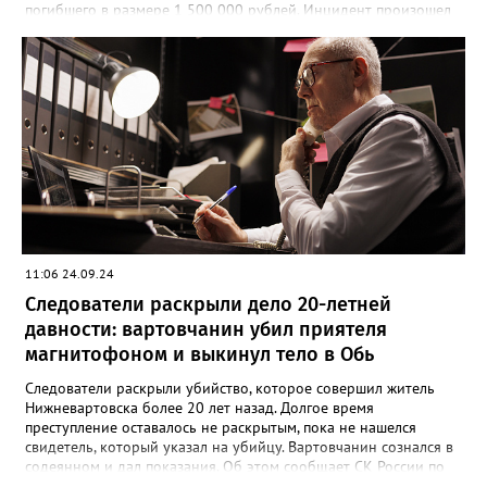
погибшего в размере 1 500 000 рублей. Инцидент произошел
23 января 2024 года. Мужчина намеренно затеял ссору со
своим знакомым в тамбуре жилого дома. Произошла потасовка
и югорчанин совершил убийство кухонным ножом. Он нанес
потерпевшему 64 удара по различным частям тела, которые
стали причиной смерти. Во время судебного заседания
югорчанин признал свою вину, но от дачи показаний
отказался.
11:06 24.09.24
Следователи раскрыли дело 20-летней
давности: вартовчанин убил приятеля
магнитофоном и выкинул тело в Обь
Следователи раскрыли убийство, которое совершил житель
Нижневартовска более 20 лет назад. Долгое время
преступление оставалось не раскрытым, пока не нашелся
свидетель, который указал на убийцу. Вартовчанин сознался в
содеянном и дал показания. Об этом сообщает СК России по
ХМАО-Югре. По версии следствия в ночь с 30 ноября по 1