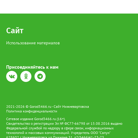
особо ценных водных биологических ресурсов, занесенным в
Красную книгу. В настоящее время она находится под
подпиской о невыезде. Напомним, за отлов одной особи
Сибирского осетра грозит штраф в размере 481 тысячи
рублей, а за незаконный оборот предусмотрено наказание в
Сайт
виде лишения свободы на срок до 4 лет со штрафом в размере
до 1 миллиона рублей.
Использование материалов
Присоединяйтесь к нам
2021-2026 © Gorod3466.ru - Сайт Нижневартовска
Политика конфиденциальности
Сетевое издание Gorod3466.ru (16+).
Свидетельство о регистрации Эл № ФС77-66798 от 15.08.2016 выдано
Федеральной службой по надзору в сфере связи, информационных
технологий и массовых коммуникаций. Учредитель ООО "Салун"
628602 г. Нижневартовск ул.Пикмана 31. +7(3466)41-73-73