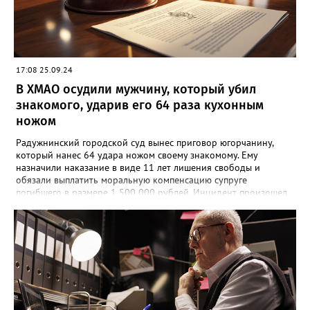
17:08 25.09.24
В ХМАО осудили мужчину, который убил
знакомого, ударив его 64 раза кухонным
ножом
Радужнинский городской суд вынес приговор югорчанину,
который нанес 64 удара ножом своему знакомому. Ему
назначили наказание в виде 11 лет лишения свободы и
обязали выплатить моральную компенсацию супруге
погибшего в размере 1 500 000 рублей. Инцидент произошел
23 января 2024 года. Мужчина намеренно затеял ссору со
своим знакомым в тамбуре жилого дома. Произошла потасовка
и югорчанин совершил убийство кухонным ножом. Он нанес
потерпевшему 64 удара по различным частям тела, которые
стали причиной смерти. Во время судебного заседания
югорчанин признал свою вину, но от дачи показаний
отказался.