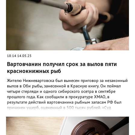
18:14 14.05.25
Вартовчанин получил срок за вылов пяти
краснокнижных рыб
Жителю Нижневартовска был вынесен приговор за незаконный
вылов в Оби рыбы, занесенной в Красную книгу. Он поймал
четыре стерляди и одного сибирского осетра в сентябре
прошлого года. Как сообщили в прокуратуре ХМАО, в
результате действий вартовчанина рыбным запасам РФ был
причинен ущерб, оцененный в 500 тысяч рублей. «Суд
приговорил нарушителя к году и шести месяцам лишения
свободы условно с испытательным сроком в один год», —
говорится в сообщении. Также у мужчины конфисковали
моторную лодку и передали государству. На данный момент
приговор не вступил в законную силу.