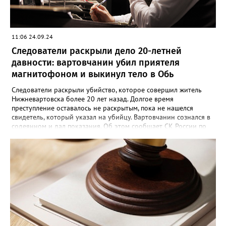
11:06 24.09.24
Следователи раскрыли дело 20-летней
давности: вартовчанин убил приятеля
магнитофоном и выкинул тело в Обь
Следователи раскрыли убийство, которое совершил житель
Нижневартовска более 20 лет назад. Долгое время
преступление оставалось не раскрытым, пока не нашелся
свидетель, который указал на убийцу. Вартовчанин сознался в
содеянном и дал показания. Об этом сообщает СК России по
ХМАО-Югре. По версии следствия в ночь с 30 ноября по 1
декабря 2001 года 22 летний вартовчанин находился в
квартире по улице Менделеева вместе со своим 29-летним
знакомым. Произошла ссора и мужчина нанес приятелю
множественные удары руками и кассетным магнитофоном в
голову. От полученных травм он скончался. Вартовчанин
испугался и выбросил тело в Обь. Уголовное дело с
обвинительным заключением направлено в суд для
рассмотрения. Вартовчанину грозит до пятнадцати лет
лишения свободы.