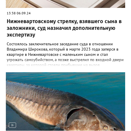
13:38 06.09.24
Нижневартовскому стрелку, взявшего сына в
заложники, суд назначил дополнительную
экспертизу
Состоялось заключительное заседание суда в отношении
Владимира Широкова, который в марте 2023 года заперся в
квартире в Нижневартовске с маленьким сыном и стал
угрожать самоубийством, а позже выстрелил по входной двери
квартиры, за которой стояли прибывшие на вызов
полицейские. Кроме того, он сообщил о минировании
квартиры и подвала дома. В происшествии никто не пострадал,
силовики договорились с Широковым, он отпустил ребенка и
сдался сам. Как рассказал Gorod3466.ru источник, знакомый с
ситуацией, на заседании суда было принято постановление
провести дополнительную экспертизу из-за недостоверности
психолого- психиатрической экспертизы, проведенной ранее.
До проведения проверки Владимир будет находится в СИЗО.
Напомним, ранее в 2023 году Широкову выдвигались
обвинения по двум статьям: в незаконном лишении свободы
несовершеннолетнего и посягательстве на жизнь сотрудников
правоохранительных органов. После проведения следственных