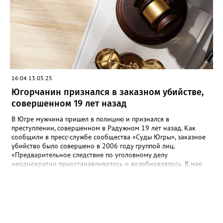
16:04 13.05.25
Югорчанин признался в заказном убийстве,
совершенном 19 лет назад
В Югре мужчина пришел в полицию и признался в
преступлении, совершенном в Радужном 19 лет назад. Как
сообщили в пресс-службе сообщества «Суды Югры», заказное
убийство было совершено в 2006 году группой лиц.
«Предварительное следствие по уголовному делу
неоднократно приостанавливалось и возобновлялось. В мае
2025 года предварительное следствие по уголовному делу
было вновь возобновлено, в связи с явкой с повинной одного
из непосредственных участников преступления», - рассказали в
ведомстве. Трем гражданам, обвиняемым в убийстве, избрана
мера пресечения в виде заключения под стражу. Им грозит
наказание в виде лишения свободы на срок до двадцати лет,