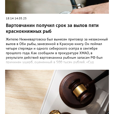
18:14 14.05.25
Вартовчанин получил срок за вылов пяти
краснокнижных рыб
Жителю Нижневартовска был вынесен приговор за незаконный
вылов в Оби рыбы, занесенной в Красную книгу. Он поймал
четыре стерляди и одного сибирского осетра в сентябре
прошлого года. Как сообщили в прокуратуре ХМАО, в
результате действий вартовчанина рыбным запасам РФ был
причинен ущерб, оцененный в 500 тысяч рублей. «Суд
приговорил нарушителя к году и шести месяцам лишения
свободы условно с испытательным сроком в один год», —
говорится в сообщении. Также у мужчины конфисковали
моторную лодку и передали государству. На данный момент
приговор не вступил в законную силу.