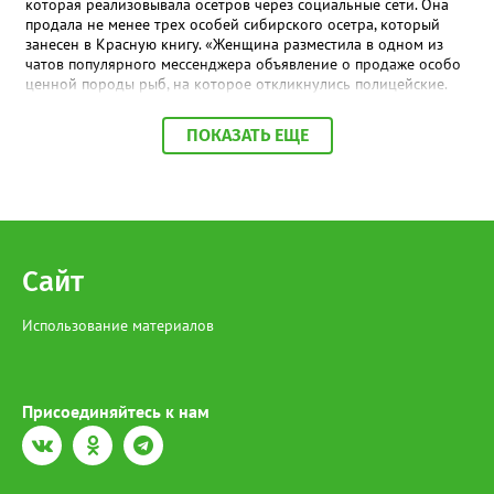
которая реализовывала осетров через социальные сети. Она
продала не менее трех особей сибирского осетра, который
занесен в Красную книгу. «Женщина разместила в одном из
чатов популярного мессенджера объявление о продаже особо
ценной породы рыб, на которое откликнулись полицейские.
По месту её жительства в ходе обыска также обнаружена
краснокнижная рыба, приготовленная к дальнейшей
ПОКАЗАТЬ ЕЩЕ
реализации», - сообщили в МВД по ХМАО-Югре. На югорчанку
возбудили уголовное дело за незаконную добычу и оборот
особо ценных водных биологических ресурсов, занесенным в
Красную книгу. В настоящее время она находится под
подпиской о невыезде. Напомним, за отлов одной особи
Сибирского осетра грозит штраф в размере 481 тысячи
рублей, а за незаконный оборот предусмотрено наказание в
Сайт
виде лишения свободы на срок до 4 лет со штрафом в размере
до 1 миллиона рублей.
Использование материалов
Присоединяйтесь к нам