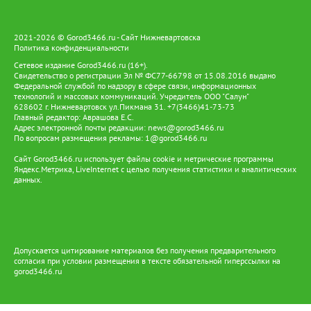
2021-2026 © Gorod3466.ru - Сайт Нижневартовска
Политика конфиденциальности
Сетевое издание Gorod3466.ru (16+).
Свидетельство о регистрации Эл № ФС77-66798 от 15.08.2016 выдано
Федеральной службой по надзору в сфере связи, информационных
технологий и массовых коммуникаций. Учредитель ООО "Салун"
628602 г. Нижневартовск ул.Пикмана 31. +7(3466)41-73-73
Главный редактор: Аврашова Е.С.
Адрес электронной почты редакции:
news@gorod3466.ru
По вопросам размещения рекламы:
1@gorod3466.ru
Сайт Gorod3466.ru использует файлы cookie и метрические программы
Яндекс.Метрика, LiveInternet с целью получения статистики и аналитических
данных.
Допускается цитирование материалов без получения предварительного
согласия при условии размещения в тексте обязательной гиперссылки на
gorod3466.ru