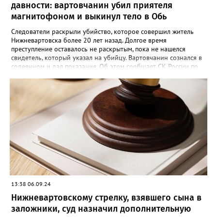
давности: вартовчанин убил приятеля
магнитофоном и выкинул тело в Обь
Следователи раскрыли убийство, которое совершил житель
Нижневартовска более 20 лет назад. Долгое время
преступление оставалось не раскрытым, пока не нашелся
свидетель, который указал на убийцу. Вартовчанин сознался в
содеянном и дал показания. Об этом сообщает СК России по
ХМАО-Югре. По версии следствия в ночь с 30 ноября по 1
декабря 2001 года 22 летний вартовчанин находился в
квартире по улице Менделеева вместе со своим 29-летним
знакомым. Произошла ссора и мужчина нанес приятелю
множественные удары руками и кассетным магнитофоном в
голову. От полученных травм он скончался. Вартовчанин
испугался и выбросил тело в Обь. Уголовное дело с
обвинительным заключением направлено в суд для
рассмотрения. Вартовчанину грозит до пятнадцати лет
лишения свободы.
13:38 06.09.24
Нижневартовскому стрелку, взявшего сына в
заложники, суд назначил дополнительную