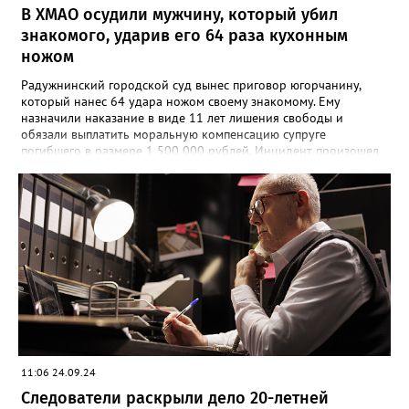
В ХМАО осудили мужчину, который убил
знакомого, ударив его 64 раза кухонным
ножом
Радужнинский городской суд вынес приговор югорчанину,
который нанес 64 удара ножом своему знакомому. Ему
назначили наказание в виде 11 лет лишения свободы и
обязали выплатить моральную компенсацию супруге
погибшего в размере 1 500 000 рублей. Инцидент произошел
23 января 2024 года. Мужчина намеренно затеял ссору со
своим знакомым в тамбуре жилого дома. Произошла потасовка
и югорчанин совершил убийство кухонным ножом. Он нанес
потерпевшему 64 удара по различным частям тела, которые
стали причиной смерти. Во время судебного заседания
югорчанин признал свою вину, но от дачи показаний
отказался.
11:06 24.09.24
Следователи раскрыли дело 20-летней