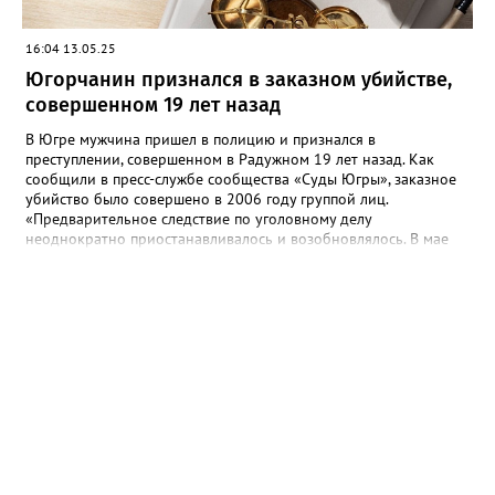
16:04 13.05.25
Югорчанин признался в заказном убийстве,
совершенном 19 лет назад
В Югре мужчина пришел в полицию и признался в
преступлении, совершенном в Радужном 19 лет назад. Как
сообщили в пресс-службе сообщества «Суды Югры», заказное
убийство было совершено в 2006 году группой лиц.
«Предварительное следствие по уголовному делу
неоднократно приостанавливалось и возобновлялось. В мае
2025 года предварительное следствие по уголовному делу
было вновь возобновлено, в связи с явкой с повинной одного
из непосредственных участников преступления», - рассказали в
ведомстве. Трем гражданам, обвиняемым в убийстве, избрана
мера пресечения в виде заключения под стражу. Им грозит
наказание в виде лишения свободы на срок до двадцати лет,
либо пожизненным лишением свободы.