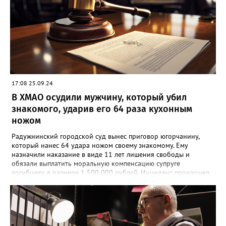
17:08 25.09.24
В ХМАО осудили мужчину, который убил
знакомого, ударив его 64 раза кухонным
ножом
Радужнинский городской суд вынес приговор югорчанину,
который нанес 64 удара ножом своему знакомому. Ему
назначили наказание в виде 11 лет лишения свободы и
обязали выплатить моральную компенсацию супруге
погибшего в размере 1 500 000 рублей. Инцидент произошел
23 января 2024 года. Мужчина намеренно затеял ссору со
своим знакомым в тамбуре жилого дома. Произошла потасовка
и югорчанин совершил убийство кухонным ножом. Он нанес
потерпевшему 64 удара по различным частям тела, которые
стали причиной смерти. Во время судебного заседания