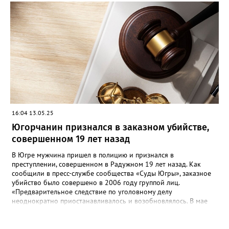
свободы условно с испытательным сроком в один год», —
говорится в сообщении. Также у мужчины конфисковали
моторную лодку и передали государству. На данный момент
приговор не вступил в законную силу.
16:04 13.05.25
Югорчанин признался в заказном убийстве,
совершенном 19 лет назад
В Югре мужчина пришел в полицию и признался в
преступлении, совершенном в Радужном 19 лет назад. Как
сообщили в пресс-службе сообщества «Суды Югры», заказное
убийство было совершено в 2006 году группой лиц.
«Предварительное следствие по уголовному делу
неоднократно приостанавливалось и возобновлялось. В мае
2025 года предварительное следствие по уголовному делу
было вновь возобновлено, в связи с явкой с повинной одного
из непосредственных участников преступления», - рассказали в