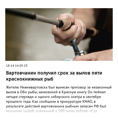
18:14 14.05.25
Вартовчанин получил срок за вылов пяти
краснокнижных рыб
Жителю Нижневартовска был вынесен приговор за незаконный
вылов в Оби рыбы, занесенной в Красную книгу. Он поймал
четыре стерляди и одного сибирского осетра в сентябре
прошлого года. Как сообщили в прокуратуре ХМАО, в
результате действий вартовчанина рыбным запасам РФ был
причинен ущерб, оцененный в 500 тысяч рублей. «Суд
приговорил нарушителя к году и шести месяцам лишения