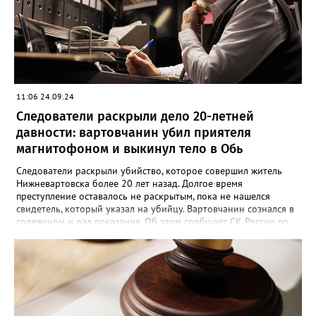
югорчанин признал свою вину, но от дачи показаний
отказался.
11:06 24.09.24
Следователи раскрыли дело 20-летней
давности: вартовчанин убил приятеля
магнитофоном и выкинул тело в Обь
Следователи раскрыли убийство, которое совершил житель
Нижневартовска более 20 лет назад. Долгое время
преступление оставалось не раскрытым, пока не нашелся
свидетель, который указал на убийцу. Вартовчанин сознался в
содеянном и дал показания. Об этом сообщает СК России по
ХМАО-Югре. По версии следствия в ночь с 30 ноября по 1
декабря 2001 года 22 летний вартовчанин находился в
квартире по улице Менделеева вместе со своим 29-летним
знакомым. Произошла ссора и мужчина нанес приятелю
множественные удары руками и кассетным магнитофоном в
голову. От полученных травм он скончался. Вартовчанин
испугался и выбросил тело в Обь. Уголовное дело с