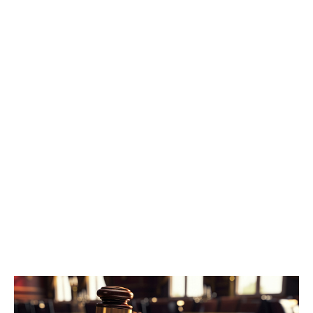
ведомстве. Трем гражданам, обвиняемым в убийстве, избрана
мера пресечения в виде заключения под стражу. Им грозит
наказание в виде лишения свободы на срок до двадцати лет,
либо пожизненным лишением свободы.