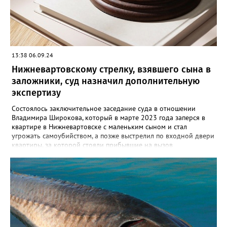
обвинительным заключением направлено в суд для
рассмотрения. Вартовчанину грозит до пятнадцати лет
лишения свободы.
13:38 06.09.24
Нижневартовскому стрелку, взявшего сына в
заложники, суд назначил дополнительную
экспертизу
Состоялось заключительное заседание суда в отношении
Владимира Широкова, который в марте 2023 года заперся в
квартире в Нижневартовске с маленьким сыном и стал
угрожать самоубийством, а позже выстрелил по входной двери
квартиры, за которой стояли прибывшие на вызов
полицейские. Кроме того, он сообщил о минировании
квартиры и подвала дома. В происшествии никто не пострадал,
силовики договорились с Широковым, он отпустил ребенка и
сдался сам. Как рассказал Gorod3466.ru источник, знакомый с
ситуацией, на заседании суда было принято постановление
провести дополнительную экспертизу из-за недостоверности
психолого- психиатрической экспертизы, проведенной ранее.
До проведения проверки Владимир будет находится в СИЗО.