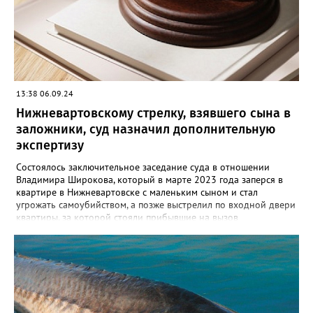
испугался и выбросил тело в Обь. Уголовное дело с
обвинительным заключением направлено в суд для
рассмотрения. Вартовчанину грозит до пятнадцати лет
лишения свободы.
13:38 06.09.24
Нижневартовскому стрелку, взявшего сына в
заложники, суд назначил дополнительную
экспертизу
Состоялось заключительное заседание суда в отношении
Владимира Широкова, который в марте 2023 года заперся в
квартире в Нижневартовске с маленьким сыном и стал
угрожать самоубийством, а позже выстрелил по входной двери
квартиры, за которой стояли прибывшие на вызов
полицейские. Кроме того, он сообщил о минировании
квартиры и подвала дома. В происшествии никто не пострадал,
силовики договорились с Широковым, он отпустил ребенка и
сдался сам. Как рассказал Gorod3466.ru источник, знакомый с
ситуацией, на заседании суда было принято постановление
провести дополнительную экспертизу из-за недостоверности
психолого- психиатрической экспертизы, проведенной ранее.