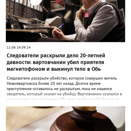
стали причиной смерти. Во время судебного заседания
югорчанин признал свою вину, но от дачи показаний
отказался.
11:06 24.09.24
Следователи раскрыли дело 20-летней
давности: вартовчанин убил приятеля
магнитофоном и выкинул тело в Обь
Следователи раскрыли убийство, которое совершил житель
Нижневартовска более 20 лет назад. Долгое время
преступление оставалось не раскрытым, пока не нашелся
свидетель, который указал на убийцу. Вартовчанин сознался в
содеянном и дал показания. Об этом сообщает СК России по
ХМАО-Югре. По версии следствия в ночь с 30 ноября по 1
декабря 2001 года 22 летний вартовчанин находился в
квартире по улице Менделеева вместе со своим 29-летним
знакомым. Произошла ссора и мужчина нанес приятелю
множественные удары руками и кассетным магнитофоном в
голову. От полученных травм он скончался. Вартовчанин