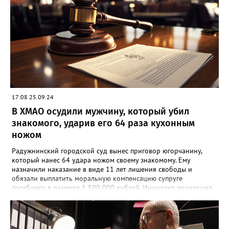
17:08 25.09.24
В ХМАО осудили мужчину, который убил
знакомого, ударив его 64 раза кухонным
ножом
Радужнинский городской суд вынес приговор югорчанину,
который нанес 64 удара ножом своему знакомому. Ему
назначили наказание в виде 11 лет лишения свободы и
обязали выплатить моральную компенсацию супруге
погибшего в размере 1 500 000 рублей. Инцидент произошел
23 января 2024 года. Мужчина намеренно затеял ссору со
своим знакомым в тамбуре жилого дома. Произошла потасовка
и югорчанин совершил убийство кухонным ножом. Он нанес
потерпевшему 64 удара по различным частям тела, которые