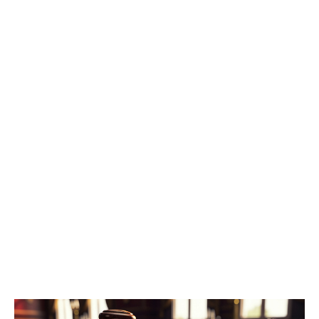
было вновь возобновлено, в связи с явкой с повинной одного
из непосредственных участников преступления», - рассказали в
ведомстве. Трем гражданам, обвиняемым в убийстве, избрана
мера пресечения в виде заключения под стражу. Им грозит
наказание в виде лишения свободы на срок до двадцати лет,
либо пожизненным лишением свободы.