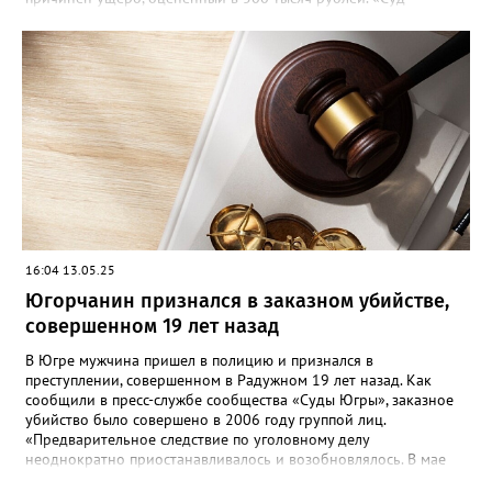
приговорил нарушителя к году и шести месяцам лишения
свободы условно с испытательным сроком в один год», —
говорится в сообщении. Также у мужчины конфисковали
моторную лодку и передали государству. На данный момент
приговор не вступил в законную силу.
16:04 13.05.25
Югорчанин признался в заказном убийстве,
совершенном 19 лет назад
В Югре мужчина пришел в полицию и признался в
преступлении, совершенном в Радужном 19 лет назад. Как
сообщили в пресс-службе сообщества «Суды Югры», заказное
убийство было совершено в 2006 году группой лиц.
«Предварительное следствие по уголовному делу
неоднократно приостанавливалось и возобновлялось. В мае
2025 года предварительное следствие по уголовному делу