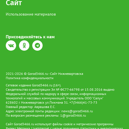
Сайт
виде лишения свободы на срок до 4 лет со штрафом в размере
до 1 миллиона рублей.
Использование материалов
Присоединяйтесь к нам
2021-2026 © Gorod3466.ru - Сайт Нижневартовска
Политика конфиденциальности
Сетевое издание Gorod3466.ru (16+).
Свидетельство о регистрации Эл № ФС77-66798 от 15.08.2016 выдано
Федеральной службой по надзору в сфере связи, информационных
технологий и массовых коммуникаций. Учредитель ООО "Салун"
628602 г. Нижневартовск ул.Пикмана 31. +7(3466)41-73-73
Главный редактор: Аврашова Е.С.
Адрес электронной почты редакции:
news@gorod3466.ru
По вопросам размещения рекламы:
1@gorod3466.ru
Сайт Gorod3466.ru использует файлы cookie и метрические программы
Яндекс.Метрика, LiveInternet с целью получения статистики и аналитических