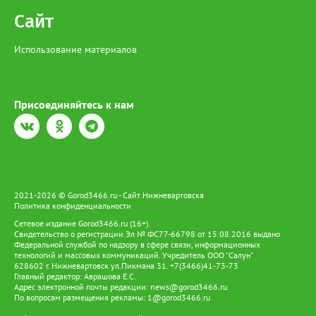
рублей, а за незаконный оборот предусмотрено наказание в
Сайт
виде лишения свободы на срок до 4 лет со штрафом в размере
до 1 миллиона рублей.
Использование материалов
Присоединяйтесь к нам
2021-2026 © Gorod3466.ru - Сайт Нижневартовска
Политика конфиденциальности
Сетевое издание Gorod3466.ru (16+).
Свидетельство о регистрации Эл № ФС77-66798 от 15.08.2016 выдано
Федеральной службой по надзору в сфере связи, информационных
технологий и массовых коммуникаций. Учредитель ООО "Салун"
628602 г. Нижневартовск ул.Пикмана 31. +7(3466)41-73-73
Главный редактор: Аврашова Е.С.
Адрес электронной почты редакции:
news@gorod3466.ru
По вопросам размещения рекламы:
1@gorod3466.ru