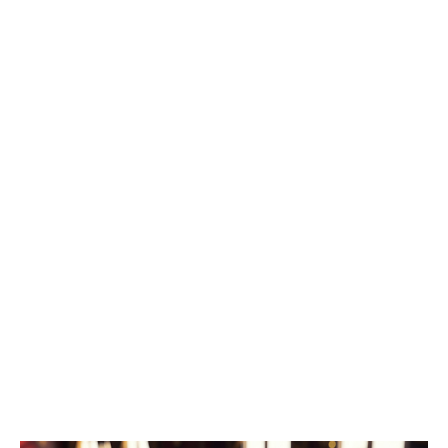
2025 года предварительное следствие по уголовному делу
было вновь возобновлено, в связи с явкой с повинной одного
из непосредственных участников преступления», - рассказали в
ведомстве. Трем гражданам, обвиняемым в убийстве, избрана
мера пресечения в виде заключения под стражу. Им грозит
наказание в виде лишения свободы на срок до двадцати лет,
либо пожизненным лишением свободы.