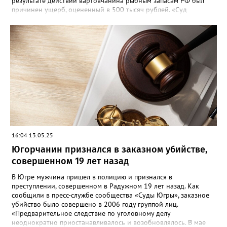
результате действий вартовчанина рыбным запасам РФ был
причинен ущерб, оцененный в 500 тысяч рублей. «Суд
приговорил нарушителя к году и шести месяцам лишения
свободы условно с испытательным сроком в один год», —
говорится в сообщении. Также у мужчины конфисковали
моторную лодку и передали государству. На данный момент
приговор не вступил в законную силу.
16:04 13.05.25
Югорчанин признался в заказном убийстве,
совершенном 19 лет назад
В Югре мужчина пришел в полицию и признался в
преступлении, совершенном в Радужном 19 лет назад. Как
сообщили в пресс-службе сообщества «Суды Югры», заказное
убийство было совершено в 2006 году группой лиц.
«Предварительное следствие по уголовному делу
неоднократно приостанавливалось и возобновлялось. В мае