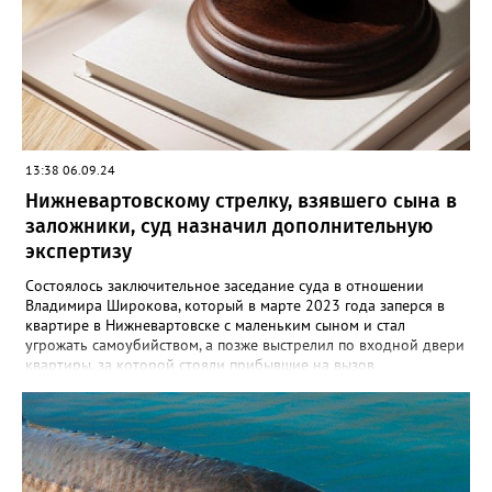
множественные удары руками и кассетным магнитофоном в
голову. От полученных травм он скончался. Вартовчанин
испугался и выбросил тело в Обь. Уголовное дело с
обвинительным заключением направлено в суд для
рассмотрения. Вартовчанину грозит до пятнадцати лет
лишения свободы.
13:38 06.09.24
Нижневартовскому стрелку, взявшего сына в
заложники, суд назначил дополнительную
экспертизу
Состоялось заключительное заседание суда в отношении
Владимира Широкова, который в марте 2023 года заперся в
квартире в Нижневартовске с маленьким сыном и стал
угрожать самоубийством, а позже выстрелил по входной двери
квартиры, за которой стояли прибывшие на вызов
полицейские. Кроме того, он сообщил о минировании
квартиры и подвала дома. В происшествии никто не пострадал,
силовики договорились с Широковым, он отпустил ребенка и
сдался сам. Как рассказал Gorod3466.ru источник, знакомый с
ситуацией, на заседании суда было принято постановление
провести дополнительную экспертизу из-за недостоверности