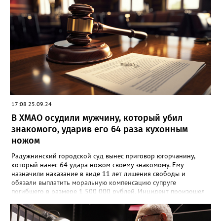
17:08 25.09.24
В ХМАО осудили мужчину, который убил
знакомого, ударив его 64 раза кухонным
ножом
Радужнинский городской суд вынес приговор югорчанину,
который нанес 64 удара ножом своему знакомому. Ему
назначили наказание в виде 11 лет лишения свободы и
обязали выплатить моральную компенсацию супруге
погибшего в размере 1 500 000 рублей. Инцидент произошел
23 января 2024 года. Мужчина намеренно затеял ссору со
своим знакомым в тамбуре жилого дома. Произошла потасовка
и югорчанин совершил убийство кухонным ножом. Он нанес