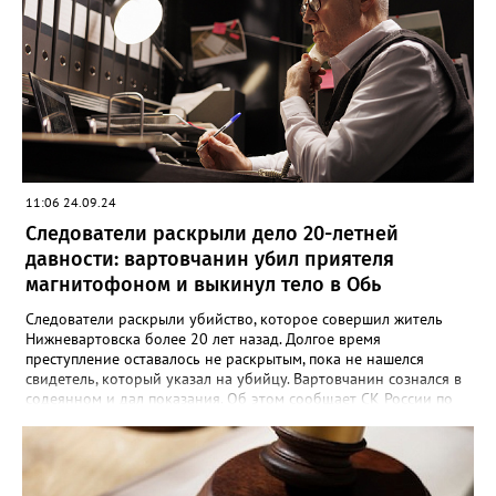
потерпевшему 64 удара по различным частям тела, которые
стали причиной смерти. Во время судебного заседания
югорчанин признал свою вину, но от дачи показаний
отказался.
11:06 24.09.24
Следователи раскрыли дело 20-летней
давности: вартовчанин убил приятеля
магнитофоном и выкинул тело в Обь
Следователи раскрыли убийство, которое совершил житель
Нижневартовска более 20 лет назад. Долгое время
преступление оставалось не раскрытым, пока не нашелся
свидетель, который указал на убийцу. Вартовчанин сознался в
содеянном и дал показания. Об этом сообщает СК России по
ХМАО-Югре. По версии следствия в ночь с 30 ноября по 1
декабря 2001 года 22 летний вартовчанин находился в
квартире по улице Менделеева вместе со своим 29-летним
знакомым. Произошла ссора и мужчина нанес приятелю