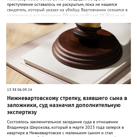
преступление оставалось не раскрытым, пока не нашелся
свидетель, который указал на убийцу. Вартовчанин сознался в
содеянном и дал показания. Об этом сообщает СК России по
ХМАО-Югре. По версии следствия в ночь с 30 ноября по 1
декабря 2001 года 22 летний вартовчанин находился в
квартире по улице Менделеева вместе со своим 29-летним
знакомым. Произошла ссора и мужчина нанес приятелю
множественные удары руками и кассетным магнитофоном в
голову. От полученных травм он скончался. Вартовчанин
испугался и выбросил тело в Обь. Уголовное дело с
обвинительным заключением направлено в суд для
рассмотрения. Вартовчанину грозит до пятнадцати лет
лишения свободы.
13:38 06.09.24
Нижневартовскому стрелку, взявшего сына в
заложники, суд назначил дополнительную
экспертизу
Состоялось заключительное заседание суда в отношении
Владимира Широкова, который в марте 2023 года заперся в
квартире в Нижневартовске с маленьким сыном и стал