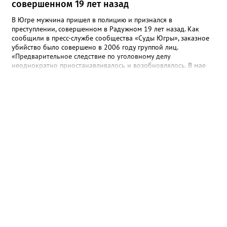
совершенном 19 лет назад
В Югре мужчина пришел в полицию и признался в
преступлении, совершенном в Радужном 19 лет назад. Как
сообщили в пресс-службе сообщества «Суды Югры», заказное
убийство было совершено в 2006 году группой лиц.
«Предварительное следствие по уголовному делу
неоднократно приостанавливалось и возобновлялось. В мае
2025 года предварительное следствие по уголовному делу
было вновь возобновлено, в связи с явкой с повинной одного
из непосредственных участников преступления», - рассказали в
ведомстве. Трем гражданам, обвиняемым в убийстве, избрана
мера пресечения в виде заключения под стражу. Им грозит
наказание в виде лишения свободы на срок до двадцати лет,
либо пожизненным лишением свободы.