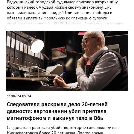
Радужнинский городской суд вынес приговор югорчанину,
который нанес 64 удара ножом своему знакомому. Ему
назначили наказание в виде 11 лет лишения свободы и
обязали выплатить моральную компенсацию супруге
погибшего в размере 1 500 000 рублей. Инцидент произошел
23 января 2024 года. Мужчина намеренно затеял ссору со
своим знакомым в тамбуре жилого дома. Произошла потасовка
и югорчанин совершил убийство кухонным ножом. Он нанес
потерпевшему 64 удара по различным частям тела, которые
стали причиной смерти. Во время судебного заседания
югорчанин признал свою вину, но от дачи показаний
отказался.
11:06 24.09.24
Следователи раскрыли дело 20-летней
давности: вартовчанин убил приятеля
магнитофоном и выкинул тело в Обь
Следователи раскрыли убийство, которое совершил житель
Нижневартовска более 20 лет назад. Долгое время