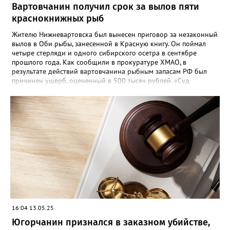
Вартовчанин получил срок за вылов пяти
краснокнижных рыб
Жителю Нижневартовска был вынесен приговор за незаконный
вылов в Оби рыбы, занесенной в Красную книгу. Он поймал
четыре стерляди и одного сибирского осетра в сентябре
прошлого года. Как сообщили в прокуратуре ХМАО, в
результате действий вартовчанина рыбным запасам РФ был
причинен ущерб, оцененный в 500 тысяч рублей. «Суд
приговорил нарушителя к году и шести месяцам лишения
свободы условно с испытательным сроком в один год», —
говорится в сообщении. Также у мужчины конфисковали
моторную лодку и передали государству. На данный момент
приговор не вступил в законную силу.
16:04 13.05.25
Югорчанин признался в заказном убийстве,