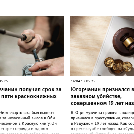
05.25
16:04 13.05.25
вчанин получил срок за
Югорчанин признался 
 пяти краснокнижных
заказном убийстве,
совершенном 19 лет на
Нижневартовска был вынесен
В Югре мужчина пришел в полиц
р за незаконный вылов в Оби
признался в преступлении, сове
несенной в Красную книгу. Он
в Радужном 19 лет назад. Как с
четыре стерляди и одного
в пресс-службе сообщества «Суд