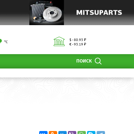
$ - 80.93 ₽
°С
€ - 93.19 ₽
ПОИСК