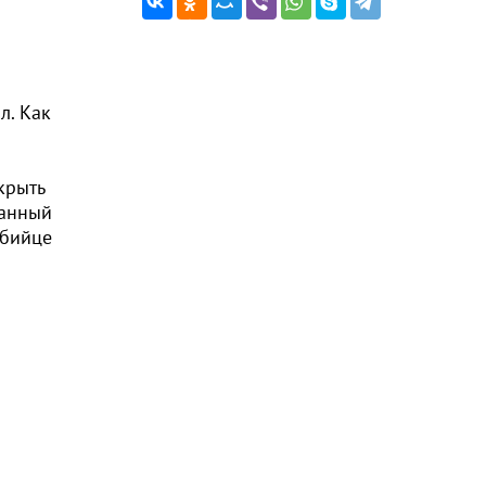
л. Как
крыть
данный
Убийце