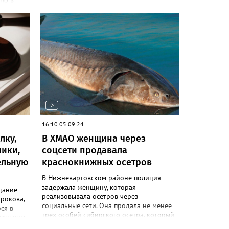
но в
ялось. В
ыло
кой с
венных
казали в
иняемым
ения в
грозит
ды на
16:10 05.09.24
изненным
лку,
В ХМАО женщина через
ники,
соцсети продавала
ельную
краснокнижных осетров
В Нижневартовском районе полиция
задержала женщину, которая
дание
реализовывала осетров через
рокова,
социальные сети. Она продала не менее
ся в
трех особей сибирского осетра, который
леньким
занесен в Красную книгу. «Женщина
твом, а