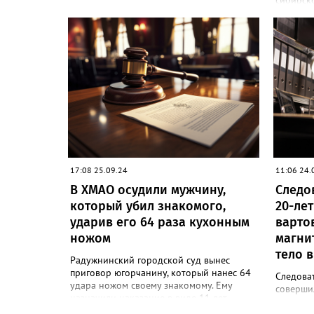
сибирско
года. К
в резуль
рыбным 
ущерб, о
«Суд при
шести м
с испыта
говоритс
конфиск
передали
приговор
17:08 25.09.24
11:06 24.
В ХМАО осудили мужчину,
Следо
который убил знакомого,
20-лет
ударив его 64 раза кухонным
варто
ножом
магни
тело в
Радужнинский городской суд вынес
приговор югорчанину, который нанес 64
Следова
удара ножом своему знакомому. Ему
соверши
назначили наказание в виде 11 лет
20 лет н
лишения свободы и обязали выплатить