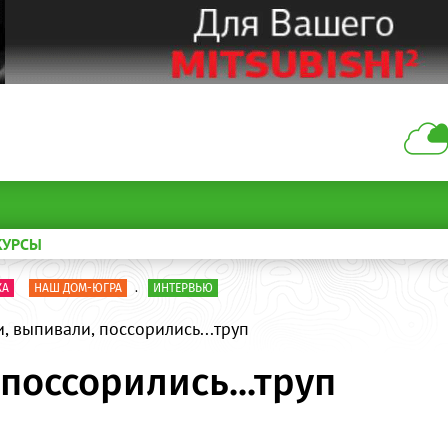
КУРСЫ
КА
НАШ ДОМ-ЮГРА
.
ИНТЕРВЬЮ
, выпивали, поссорились...труп
поссорились...труп