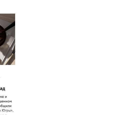
в
зад
ию и
ршенном
ообщили
ы Югры»,