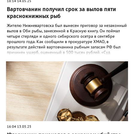
18:14 14.05.25
Вартовчанин получил срок за вылов пяти
краснокнижных рыб
Жителю Нижневартовска был вынесен приговор за незаконный
вылов в Оби рыбы, занесенной в Красную книгу. Он поймал
четыре стерляди и одного сибирского осетра в сентябре
прошлого года. Как сообщили в прокуратуре ХМАО, в
результате действий вартовчанина рыбным запасам РФ был
причинен ущерб, оцененный в 500 тысяч рублей. «Суд
приговорил нарушителя к году и шести месяцам лишения
свободы условно с испытательным сроком в один год», —
говорится в сообщении. Также у мужчины конфисковали
моторную лодку и передали государству. На данный момент
приговор не вступил в законную силу.
16:04 13.05.25