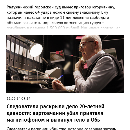
Радужнинский городской суд вынес приговор югорчанину,
который нанес 64 удара ножом своему знакомому. Ему
назначили наказание в виде 11 лет лишения свободы и
обязали выплатить моральную компенсацию супруге
погибшего в размере 1 500 000 рублей. Инцидент произошел
23 января 2024 года. Мужчина намеренно затеял ссору со
своим знакомым в тамбуре жилого дома. Произошла потасовка
и югорчанин совершил убийство кухонным ножом. Он нанес
потерпевшему 64 удара по различным частям тела, которые
стали причиной смерти. Во время судебного заседания
югорчанин признал свою вину, но от дачи показаний
отказался.
11:06 24.09.24
Следователи раскрыли дело 20-летней
давности: вартовчанин убил приятеля
магнитофоном и выкинул тело в Обь
Следователи раскрыли убийство, которое совершил житель