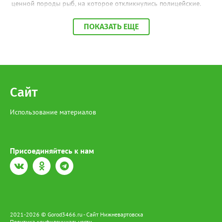
ценной породы рыб, на которое откликнулись полицейские.
По месту её жительства в ходе обыска также обнаружена
краснокнижная рыба, приготовленная к дальнейшей
ПОКАЗАТЬ ЕЩЕ
реализации», - сообщили в МВД по ХМАО-Югре. На югорчанку
возбудили уголовное дело за незаконную добычу и оборот
особо ценных водных биологических ресурсов, занесенным в
Красную книгу. В настоящее время она находится под
подпиской о невыезде. Напомним, за отлов одной особи
Сибирского осетра грозит штраф в размере 481 тысячи
рублей, а за незаконный оборот предусмотрено наказание в
Сайт
виде лишения свободы на срок до 4 лет со штрафом в размере
до 1 миллиона рублей.
Использование материалов
Присоединяйтесь к нам
2021-2026 © Gorod3466.ru - Сайт Нижневартовска
Политика конфиденциальности