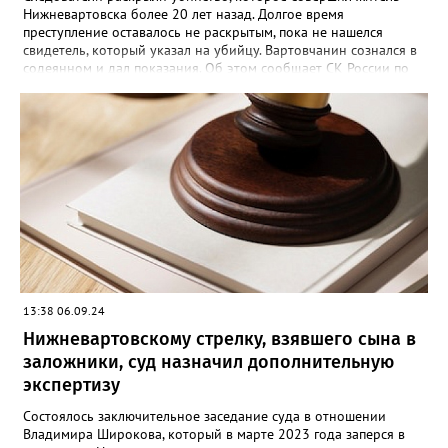
Нижневартовска более 20 лет назад. Долгое время
преступление оставалось не раскрытым, пока не нашелся
свидетель, который указал на убийцу. Вартовчанин сознался в
содеянном и дал показания. Об этом сообщает СК России по
ХМАО-Югре. По версии следствия в ночь с 30 ноября по 1
декабря 2001 года 22 летний вартовчанин находился в
квартире по улице Менделеева вместе со своим 29-летним
знакомым. Произошла ссора и мужчина нанес приятелю
множественные удары руками и кассетным магнитофоном в
голову. От полученных травм он скончался. Вартовчанин
испугался и выбросил тело в Обь. Уголовное дело с
обвинительным заключением направлено в суд для
рассмотрения. Вартовчанину грозит до пятнадцати лет
лишения свободы.
13:38 06.09.24
Нижневартовскому стрелку, взявшего сына в
заложники, суд назначил дополнительную
экспертизу
Состоялось заключительное заседание суда в отношении
Владимира Широкова, который в марте 2023 года заперся в