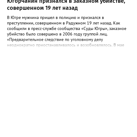
Югорчанин признался в заказном убийстве,
совершенном 19 лет назад
В Югре мужчина пришел в полицию и признался в
преступлении, совершенном в Радужном 19 лет назад. Как
сообщили в пресс-службе сообщества «Суды Югры», заказное
убийство было совершено в 2006 году группой лиц.
«Предварительное следствие по уголовному делу
неоднократно приостанавливалось и возобновлялось. В мае
2025 года предварительное следствие по уголовному делу
было вновь возобновлено, в связи с явкой с повинной одного
из непосредственных участников преступления», - рассказали в
ведомстве. Трем гражданам, обвиняемым в убийстве, избрана
мера пресечения в виде заключения под стражу. Им грозит
наказание в виде лишения свободы на срок до двадцати лет,
либо пожизненным лишением свободы.