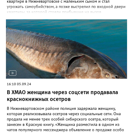
квартире в Нижневартовске с маленьким сыном и стал
угрожать самоубийством, а позже выстрелил по входной двери
квартиры, за которой стояли прибывшие на вызов
полицейские. Кроме того, он сообщил о минировании
квартиры и подвала дома. В происшествии никто не пострадал,
силовики договорились с Широковым, он отпустил ребенка и
сдался сам. Как рассказал Gorod3466.ru источник, знакомый с
ситуацией, на заседании суда было принято постановление
провести дополнительную экспертизу из-за недостоверности
психолого- психиатрической экспертизы, проведенной ранее.
До проведения проверки Владимир будет находится в СИЗО.
Напомним, ранее в 2023 году Широкову выдвигались
обвинения по двум статьям: в незаконном лишении свободы
несовершеннолетнего и посягательстве на жизнь сотрудников
правоохранительных органов. После проведения следственных
мероприятий, в феврале 2024 года в суд было направлено
16:10 05.09.24
обвинительное заключение, состоявшее из 19 томов. Его судят
В ХМАО женщина через соцсети продавала
по пяти статьям, помимо двух, выдвигаемых ранее, добавились
статьи: угроза убийством, хулиганство, совершенное с
краснокнижных осетров
применением оружия, заведомо ложное сообщение об акте
терроризма.
В Нижневартовском районе полиция задержала женщину,
которая реализовывала осетров через социальные сети. Она
продала не менее трех особей сибирского осетра, который
занесен в Красную книгу. «Женщина разместила в одном из
чатов популярного мессенджера объявление о продаже особо