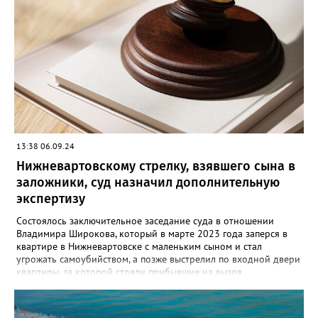
квартире по улице Менделеева вместе со своим 29-летним
знакомым. Произошла ссора и мужчина нанес приятелю
множественные удары руками и кассетным магнитофоном в
голову. От полученных травм он скончался. Вартовчанин
испугался и выбросил тело в Обь. Уголовное дело с
обвинительным заключением направлено в суд для
рассмотрения. Вартовчанину грозит до пятнадцати лет
лишения свободы.
13:38 06.09.24
Нижневартовскому стрелку, взявшего сына в
заложники, суд назначил дополнительную
экспертизу
Состоялось заключительное заседание суда в отношении
Владимира Широкова, который в марте 2023 года заперся в
квартире в Нижневартовске с маленьким сыном и стал
угрожать самоубийством, а позже выстрелил по входной двери
квартиры, за которой стояли прибывшие на вызов
полицейские. Кроме того, он сообщил о минировании
квартиры и подвала дома. В происшествии никто не пострадал,
силовики договорились с Широковым, он отпустил ребенка и