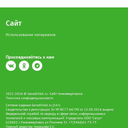
Красную книгу. В настоящее время она находится под
подпиской о невыезде. Напомним, за отлов одной особи
Сибирского осетра грозит штраф в размере 481 тысячи
рублей, а за незаконный оборот предусмотрено наказание в
Сайт
виде лишения свободы на срок до 4 лет со штрафом в размере
до 1 миллиона рублей.
Использование материалов
Присоединяйтесь к нам
2021-2026 © Gorod3466.ru - Сайт Нижневартовска
Политика конфиденциальности
Сетевое издание Gorod3466.ru (16+).
Свидетельство о регистрации Эл № ФС77-66798 от 15.08.2016 выдано
Федеральной службой по надзору в сфере связи, информационных
технологий и массовых коммуникаций. Учредитель ООО "Салун"
628602 г. Нижневартовск ул.Пикмана 31. +7(3466)41-73-73
Главный редактор: Аврашова Е.С.