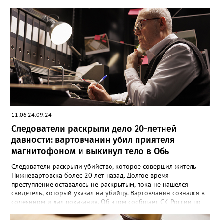
23 января 2024 года. Мужчина намеренно затеял ссору со
своим знакомым в тамбуре жилого дома. Произошла потасовка
и югорчанин совершил убийство кухонным ножом. Он нанес
потерпевшему 64 удара по различным частям тела, которые
стали причиной смерти. Во время судебного заседания
югорчанин признал свою вину, но от дачи показаний
отказался.
11:06 24.09.24
Следователи раскрыли дело 20-летней
давности: вартовчанин убил приятеля
магнитофоном и выкинул тело в Обь
Следователи раскрыли убийство, которое совершил житель
Нижневартовска более 20 лет назад. Долгое время
преступление оставалось не раскрытым, пока не нашелся
свидетель, который указал на убийцу. Вартовчанин сознался в
содеянном и дал показания. Об этом сообщает СК России по
ХМАО-Югре. По версии следствия в ночь с 30 ноября по 1
декабря 2001 года 22 летний вартовчанин находился в