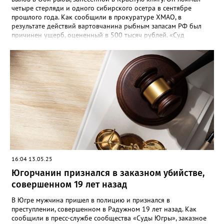
четыре стерляди и одного сибирского осетра в сентябре
прошлого года. Как сообщили в прокуратуре ХМАО, в
результате действий вартовчанина рыбным запасам РФ был
причинен ущерб, оцененный в 500 тысяч рублей. «Суд
приговорил нарушителя к году и шести месяцам лишения
свободы условно с испытательным сроком в один год», —
говорится в сообщении. Также у мужчины конфисковали
моторную лодку и передали государству. На данный момент
приговор не вступил в законную силу.
16:04 13.05.25
Югорчанин признался в заказном убийстве,
совершенном 19 лет назад
В Югре мужчина пришел в полицию и признался в
преступлении, совершенном в Радужном 19 лет назад. Как
сообщили в пресс-службе сообщества «Суды Югры», заказное