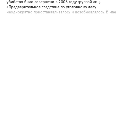
убийство было совершено в 2006 году группой лиц.
«Предварительное следствие по уголовному делу
неоднократно приостанавливалось и возобновлялось. В мае
2025 года предварительное следствие по уголовному делу
было вновь возобновлено, в связи с явкой с повинной одного
из непосредственных участников преступления», - рассказали в
ведомстве. Трем гражданам, обвиняемым в убийстве, избрана
мера пресечения в виде заключения под стражу. Им грозит
наказание в виде лишения свободы на срок до двадцати лет,
либо пожизненным лишением свободы.