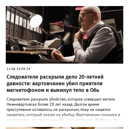
23 января 2024 года. Мужчина намеренно затеял ссору со
своим знакомым в тамбуре жилого дома. Произошла потасовка
и югорчанин совершил убийство кухонным ножом. Он нанес
потерпевшему 64 удара по различным частям тела, которые
стали причиной смерти. Во время судебного заседания
югорчанин признал свою вину, но от дачи показаний
отказался.
11:06 24.09.24
Следователи раскрыли дело 20-летней
давности: вартовчанин убил приятеля
магнитофоном и выкинул тело в Обь
Следователи раскрыли убийство, которое совершил житель
Нижневартовска более 20 лет назад. Долгое время
преступление оставалось не раскрытым, пока не нашелся
свидетель, который указал на убийцу. Вартовчанин сознался в
содеянном и дал показания. Об этом сообщает СК России по
ХМАО-Югре. По версии следствия в ночь с 30 ноября по 1