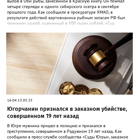
вылов в Оби рыбы, занесенной в Красную книгу. Он поймал
четыре стерляди и одного сибирского осетра в сентябре
прошлого года. Как сообщили в прокуратуре ХМАО, в
результате действий вартовчанина рыбным запасам РФ был
причинен ущерб, оцененный в 500 тысяч рублей. «Суд
приговорил нарушителя к году и шести месяцам лишения
свободы условно с испытательным сроком в один год», —
говорится в сообщении. Также у мужчины конфисковали
моторную лодку и передали государству. На данный момент
приговор не вступил в законную силу.
16:04 13.05.25
Югорчанин признался в заказном убийстве,
совершенном 19 лет назад
В Югре мужчина пришел в полицию и признался в
преступлении, совершенном в Радужном 19 лет назад. Как
сообщили в пресс-службе сообщества «Суды Югры», заказное