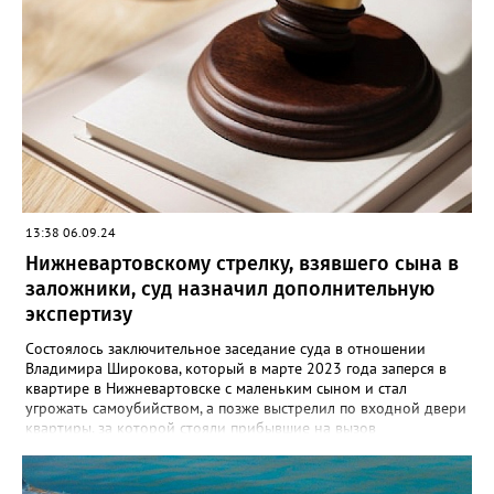
декабря 2001 года 22 летний вартовчанин находился в
квартире по улице Менделеева вместе со своим 29-летним
знакомым. Произошла ссора и мужчина нанес приятелю
множественные удары руками и кассетным магнитофоном в
голову. От полученных травм он скончался. Вартовчанин
испугался и выбросил тело в Обь. Уголовное дело с
обвинительным заключением направлено в суд для
рассмотрения. Вартовчанину грозит до пятнадцати лет
лишения свободы.
13:38 06.09.24
Нижневартовскому стрелку, взявшего сына в
заложники, суд назначил дополнительную
экспертизу
Состоялось заключительное заседание суда в отношении
Владимира Широкова, который в марте 2023 года заперся в
квартире в Нижневартовске с маленьким сыном и стал
угрожать самоубийством, а позже выстрелил по входной двери
квартиры, за которой стояли прибывшие на вызов
полицейские. Кроме того, он сообщил о минировании
квартиры и подвала дома. В происшествии никто не пострадал,
силовики договорились с Широковым, он отпустил ребенка и