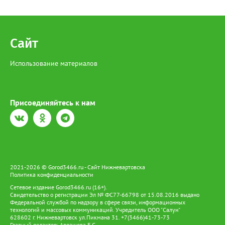
Красную книгу. В настоящее время она находится под
подпиской о невыезде. Напомним, за отлов одной особи
Сибирского осетра грозит штраф в размере 481 тысячи
рублей, а за незаконный оборот предусмотрено наказание в
Сайт
виде лишения свободы на срок до 4 лет со штрафом в размере
до 1 миллиона рублей.
Использование материалов
Присоединяйтесь к нам
2021-2026 © Gorod3466.ru - Сайт Нижневартовска
Политика конфиденциальности
Сетевое издание Gorod3466.ru (16+).
Свидетельство о регистрации Эл № ФС77-66798 от 15.08.2016 выдано
Федеральной службой по надзору в сфере связи, информационных
технологий и массовых коммуникаций. Учредитель ООО "Салун"
628602 г. Нижневартовск ул.Пикмана 31. +7(3466)41-73-73
Главный редактор: Аврашова Е.С.