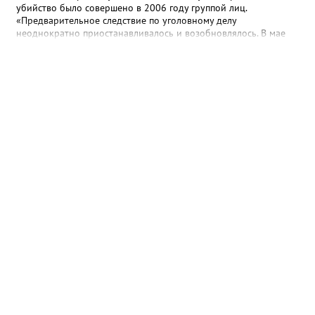
убийство было совершено в 2006 году группой лиц.
«Предварительное следствие по уголовному делу
неоднократно приостанавливалось и возобновлялось. В мае
2025 года предварительное следствие по уголовному делу
было вновь возобновлено, в связи с явкой с повинной одного
из непосредственных участников преступления», - рассказали в
ведомстве. Трем гражданам, обвиняемым в убийстве, избрана
мера пресечения в виде заключения под стражу. Им грозит
наказание в виде лишения свободы на срок до двадцати лет,
либо пожизненным лишением свободы.