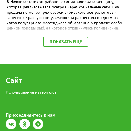
терроризма.
В Нижневартовском районе полиция задержала женщину,
которая реализовывала осетров через социальные сети. Она
продала не менее трех особей сибирского осетра, который
занесен в Красную книгу. «Женщина разместила в одном из
чатов популярного мессенджера объявление о продаже особо
ценной породы рыб, на которое откликнулись полицейские.
По месту её жительства в ходе обыска также обнаружена
краснокнижная рыба, приготовленная к дальнейшей
ПОКАЗАТЬ ЕЩЕ
реализации», - сообщили в МВД по ХМАО-Югре. На югорчанку
возбудили уголовное дело за незаконную добычу и оборот
особо ценных водных биологических ресурсов, занесенным в
Красную книгу. В настоящее время она находится под
подпиской о невыезде. Напомним, за отлов одной особи
Сибирского осетра грозит штраф в размере 481 тысячи
рублей, а за незаконный оборот предусмотрено наказание в
Сайт
виде лишения свободы на срок до 4 лет со штрафом в размере
до 1 миллиона рублей.
Использование материалов
Присоединяйтесь к нам