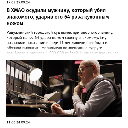
17:08 25.09.24
В ХМАО осудили мужчину, который убил
знакомого, ударив его 64 раза кухонным
ножом
Радужнинский городской суд вынес приговор югорчанину,
который нанес 64 удара ножом своему знакомому. Ему
назначили наказание в виде 11 лет лишения свободы и
обязали выплатить моральную компенсацию супруге
погибшего в размере 1 500 000 рублей. Инцидент произошел
23 января 2024 года. Мужчина намеренно затеял ссору со
своим знакомым в тамбуре жилого дома. Произошла потасовка
и югорчанин совершил убийство кухонным ножом. Он нанес
потерпевшему 64 удара по различным частям тела, которые
стали причиной смерти. Во время судебного заседания
югорчанин признал свою вину, но от дачи показаний
отказался.
11:06 24.09.24