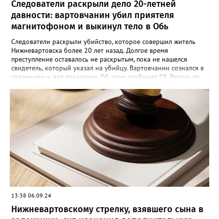
Следователи раскрыли дело 20-летней
давности: вартовчанин убил приятеля
магнитофоном и выкинул тело в Обь
Следователи раскрыли убийство, которое совершил житель
Нижневартовска более 20 лет назад. Долгое время
преступление оставалось не раскрытым, пока не нашелся
свидетель, который указал на убийцу. Вартовчанин сознался в
содеянном и дал показания. Об этом сообщает СК России по
ХМАО-Югре. По версии следствия в ночь с 30 ноября по 1
декабря 2001 года 22 летний вартовчанин находился в
квартире по улице Менделеева вместе со своим 29-летним
знакомым. Произошла ссора и мужчина нанес приятелю
множественные удары руками и кассетным магнитофоном в
голову. От полученных травм он скончался. Вартовчанин
испугался и выбросил тело в Обь. Уголовное дело с
обвинительным заключением направлено в суд для
рассмотрения. Вартовчанину грозит до пятнадцати лет
лишения свободы.
13:38 06.09.24
Нижневартовскому стрелку, взявшего сына в