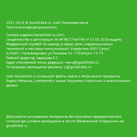
2021-2026 © Gorod3466.ru - Сайт Нижневартовска
Политика конфиденциальности
Сетевое издание Gorod3466.ru (16+).
Свидетельство о регистрации Эл № ФС77-66798 от 15.08.2016 выдано
Федеральной службой по надзору в сфере связи, информационных
технологий и массовых коммуникаций. Учредитель ООО "Салун"
628602 г. Нижневартовск ул.Пикмана 31. +7(3466)41-73-73
Главный редактор: Аврашова Е.С.
Адрес электронной почты редакции:
news@gorod3466.ru
По вопросам размещения рекламы:
1@gorod3466.ru
Сайт Gorod3466.ru использует файлы cookie и метрические программы
Яндекс.Метрика, LiveInternet с целью получения статистики и аналитических
данных.
Допускается цитирование материалов без получения предварительного
согласия при условии размещения в тексте обязательной гиперссылки на
gorod3466.ru