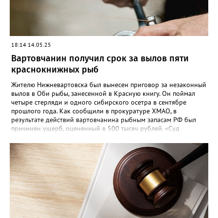
18:14 14.05.25
Вартовчанин получил срок за вылов пяти
краснокнижных рыб
Жителю Нижневартовска был вынесен приговор за незаконный
вылов в Оби рыбы, занесенной в Красную книгу. Он поймал
четыре стерляди и одного сибирского осетра в сентябре
прошлого года. Как сообщили в прокуратуре ХМАО, в
результате действий вартовчанина рыбным запасам РФ был
причинен ущерб, оцененный в 500 тысяч рублей. «Суд
приговорил нарушителя к году и шести месяцам лишения
свободы условно с испытательным сроком в один год», —
говорится в сообщении. Также у мужчины конфисковали
моторную лодку и передали государству. На данный момент
приговор не вступил в законную силу.