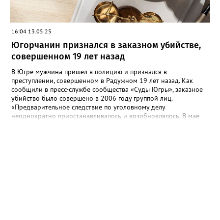
16:04 13.05.25
Югорчанин признался в заказном убийстве,
совершенном 19 лет назад
В Югре мужчина пришел в полицию и признался в
преступлении, совершенном в Радужном 19 лет назад. Как
сообщили в пресс-службе сообщества «Суды Югры», заказное
убийство было совершено в 2006 году группой лиц.
«Предварительное следствие по уголовному делу
неоднократно приостанавливалось и возобновлялось. В мае
2025 года предварительное следствие по уголовному делу
было вновь возобновлено, в связи с явкой с повинной одного
из непосредственных участников преступления», - рассказали в
ведомстве. Трем гражданам, обвиняемым в убийстве, избрана
мера пресечения в виде заключения под стражу. Им грозит
наказание в виде лишения свободы на срок до двадцати лет,
либо пожизненным лишением свободы.