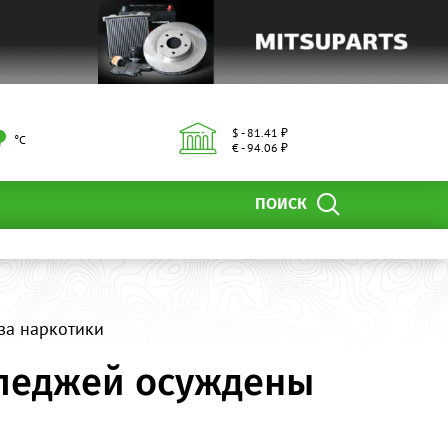
$ - 81.41 ₽
°С
€ - 94.06 ₽
ПОИСК
за наркотики
лледжей осуждены