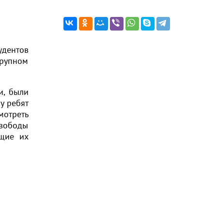
удентов
крупном
и, были
у ребят
мотреть
свободы
ющие их