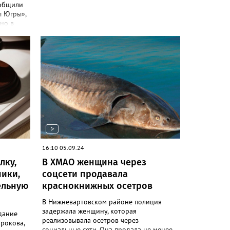
ообщили
ы Югры»,
но в
ялось. В
ыло
кой с
венных
казали в
иняемым
ения в
грозит
ды на
16:10 05.09.24
изненным
лку,
В ХМАО женщина через
ники,
соцсети продавала
ельную
краснокнижных осетров
В Нижневартовском районе полиция
задержала женщину, которая
дание
реализовывала осетров через
рокова,
социальные сети. Она продала не менее