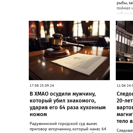
рыбы, за
поймал 
сибирско
года. К
в резуль
рыбным 
ущерб, о
«Суд при
шести м
с испыта
говоритс
конфиск
передали
приговор
17:08 25.09.24
11:06 24.
В ХМАО осудили мужчину,
Следо
который убил знакомого,
20-лет
ударив его 64 раза кухонным
варто
ножом
магни
тело в
Радужнинский городской суд вынес
приговор югорчанину, который нанес 64
Следова