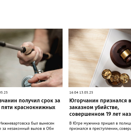
05.25
16:04 13.05.25
вчанин получил срок за
Югорчанин признался 
 пяти краснокнижных
заказном убийстве,
совершенном 19 лет на
Нижневартовска был вынесен
В Югре мужчина пришел в полиц
р за незаконный вылов в Оби
признался в преступлении, сове