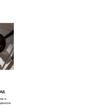
в
зад
ию и
ршенном