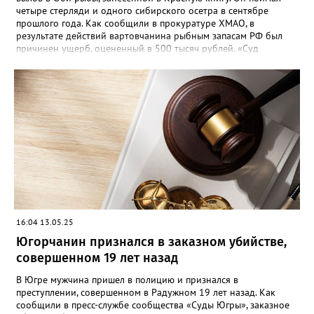
четыре стерляди и одного сибирского осетра в сентябре
прошлого года. Как сообщили в прокуратуре ХМАО, в
результате действий вартовчанина рыбным запасам РФ был
причинен ущерб, оцененный в 500 тысяч рублей. «Суд
приговорил нарушителя к году и шести месяцам лишения
свободы условно с испытательным сроком в один год», —
говорится в сообщении. Также у мужчины конфисковали
моторную лодку и передали государству. На данный момент
приговор не вступил в законную силу.
16:04 13.05.25
Югорчанин признался в заказном убийстве,
совершенном 19 лет назад
В Югре мужчина пришел в полицию и признался в
преступлении, совершенном в Радужном 19 лет назад. Как
сообщили в пресс-службе сообщества «Суды Югры», заказное