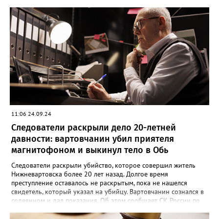
23 января 2024 года. Мужчина намеренно затеял ссору со
своим знакомым в тамбуре жилого дома. Произошла потасовка
и югорчанин совершил убийство кухонным ножом. Он нанес
потерпевшему 64 удара по различным частям тела, которые
стали причиной смерти. Во время судебного заседания
югорчанин признал свою вину, но от дачи показаний
отказался.
11:06 24.09.24
Следователи раскрыли дело 20-летней
давности: вартовчанин убил приятеля
магнитофоном и выкинул тело в Обь
Следователи раскрыли убийство, которое совершил житель
Нижневартовска более 20 лет назад. Долгое время
преступление оставалось не раскрытым, пока не нашелся
свидетель, который указал на убийцу. Вартовчанин сознался в
содеянном и дал показания. Об этом сообщает СК России по
ХМАО-Югре. По версии следствия в ночь с 30 ноября по 1
декабря 2001 года 22 летний вартовчанин находился в