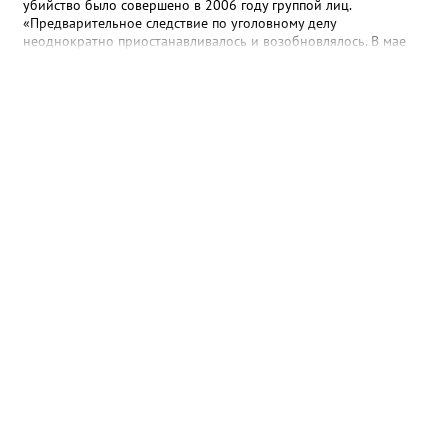
убийство было совершено в 2006 году группой лиц.
«Предварительное следствие по уголовному делу
неоднократно приостанавливалось и возобновлялось. В мае
2025 года предварительное следствие по уголовному делу
было вновь возобновлено, в связи с явкой с повинной одного
из непосредственных участников преступления», - рассказали в
ведомстве. Трем гражданам, обвиняемым в убийстве, избрана
мера пресечения в виде заключения под стражу. Им грозит
наказание в виде лишения свободы на срок до двадцати лет,
либо пожизненным лишением свободы.