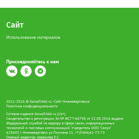
Красную книгу. В настоящее время она находится под
подпиской о невыезде. Напомним, за отлов одной особи
Сибирского осетра грозит штраф в размере 481 тысячи
рублей, а за незаконный оборот предусмотрено наказание в
Сайт
виде лишения свободы на срок до 4 лет со штрафом в размере
до 1 миллиона рублей.
Использование материалов
Присоединяйтесь к нам
2021-2026 © Gorod3466.ru - Сайт Нижневартовска
Политика конфиденциальности
Сетевое издание Gorod3466.ru (16+).
Свидетельство о регистрации Эл № ФС77-66798 от 15.08.2016 выдано
Федеральной службой по надзору в сфере связи, информационных
технологий и массовых коммуникаций. Учредитель ООО "Салун"
628602 г. Нижневартовск ул.Пикмана 31. +7(3466)41-73-73
Главный редактор: Аврашова Е.С.