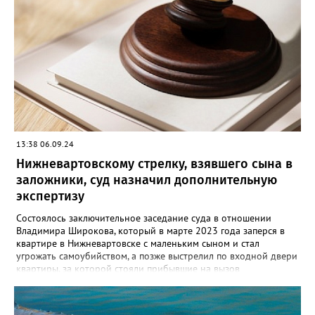
квартире по улице Менделеева вместе со своим 29-летним
знакомым. Произошла ссора и мужчина нанес приятелю
множественные удары руками и кассетным магнитофоном в
голову. От полученных травм он скончался. Вартовчанин
испугался и выбросил тело в Обь. Уголовное дело с
обвинительным заключением направлено в суд для
рассмотрения. Вартовчанину грозит до пятнадцати лет
лишения свободы.
13:38 06.09.24
Нижневартовскому стрелку, взявшего сына в
заложники, суд назначил дополнительную
экспертизу
Состоялось заключительное заседание суда в отношении
Владимира Широкова, который в марте 2023 года заперся в
квартире в Нижневартовске с маленьким сыном и стал
угрожать самоубийством, а позже выстрелил по входной двери
квартиры, за которой стояли прибывшие на вызов
полицейские. Кроме того, он сообщил о минировании
квартиры и подвала дома. В происшествии никто не пострадал,
силовики договорились с Широковым, он отпустил ребенка и