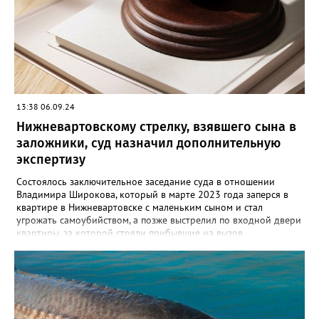
голову. От полученных травм он скончался. Вартовчанин
испугался и выбросил тело в Обь. Уголовное дело с
обвинительным заключением направлено в суд для
рассмотрения. Вартовчанину грозит до пятнадцати лет
лишения свободы.
13:38 06.09.24
Нижневартовскому стрелку, взявшего сына в
заложники, суд назначил дополнительную
экспертизу
Состоялось заключительное заседание суда в отношении
Владимира Широкова, который в марте 2023 года заперся в
квартире в Нижневартовске с маленьким сыном и стал
угрожать самоубийством, а позже выстрелил по входной двери
квартиры, за которой стояли прибывшие на вызов
полицейские. Кроме того, он сообщил о минировании
квартиры и подвала дома. В происшествии никто не пострадал,
силовики договорились с Широковым, он отпустил ребенка и
сдался сам. Как рассказал Gorod3466.ru источник, знакомый с
ситуацией, на заседании суда было принято постановление
провести дополнительную экспертизу из-за недостоверности