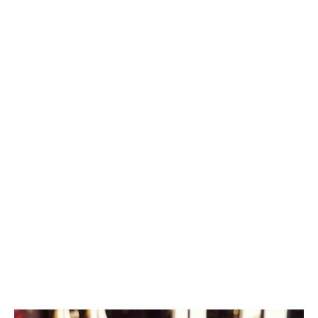
2025 года предварительное следствие по уголовному делу
было вновь возобновлено, в связи с явкой с повинной одного
из непосредственных участников преступления», - рассказали в
ведомстве. Трем гражданам, обвиняемым в убийстве, избрана
мера пресечения в виде заключения под стражу. Им грозит
наказание в виде лишения свободы на срок до двадцати лет,
либо пожизненным лишением свободы.