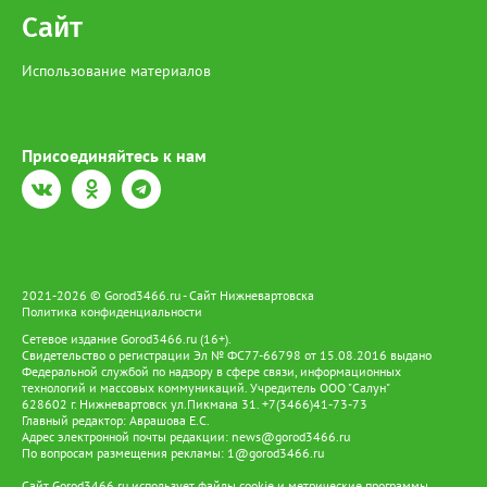
рублей, а за незаконный оборот предусмотрено наказание в
Сайт
виде лишения свободы на срок до 4 лет со штрафом в размере
до 1 миллиона рублей.
Использование материалов
Присоединяйтесь к нам
2021-2026 © Gorod3466.ru - Сайт Нижневартовска
Политика конфиденциальности
Сетевое издание Gorod3466.ru (16+).
Свидетельство о регистрации Эл № ФС77-66798 от 15.08.2016 выдано
Федеральной службой по надзору в сфере связи, информационных
технологий и массовых коммуникаций. Учредитель ООО "Салун"
628602 г. Нижневартовск ул.Пикмана 31. +7(3466)41-73-73
Главный редактор: Аврашова Е.С.
Адрес электронной почты редакции:
news@gorod3466.ru
По вопросам размещения рекламы:
1@gorod3466.ru
Сайт Gorod3466.ru использует файлы cookie и метрические программы