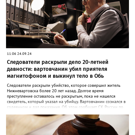
потерпевшему 64 удара по различным частям тела, которые
стали причиной смерти. Во время судебного заседания
югорчанин признал свою вину, но от дачи показаний
отказался.
11:06 24.09.24
Следователи раскрыли дело 20-летней
давности: вартовчанин убил приятеля
магнитофоном и выкинул тело в Обь
Следователи раскрыли убийство, которое совершил житель
Нижневартовска более 20 лет назад. Долгое время
преступление оставалось не раскрытым, пока не нашелся
свидетель, который указал на убийцу. Вартовчанин сознался в
содеянном и дал показания. Об этом сообщает СК России по
ХМАО-Югре. По версии следствия в ночь с 30 ноября по 1
декабря 2001 года 22 летний вартовчанин находился в
квартире по улице Менделеева вместе со своим 29-летним
знакомым. Произошла ссора и мужчина нанес приятелю
множественные удары руками и кассетным магнитофоном в