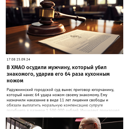
17:08 25.09.24
В ХМАО осудили мужчину, который убил
знакомого, ударив его 64 раза кухонным
ножом
Радужнинский городской суд вынес приговор югорчанину,
который нанес 64 удара ножом своему знакомому. Ему
назначили наказание в виде 11 лет лишения свободы и
обязали выплатить моральную компенсацию супруге
погибшего в размере 1 500 000 рублей. Инцидент произошел
23 января 2024 года. Мужчина намеренно затеял ссору со
своим знакомым в тамбуре жилого дома. Произошла потасовка
и югорчанин совершил убийство кухонным ножом. Он нанес