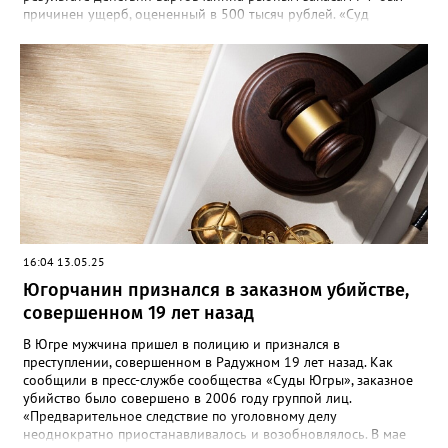
причинен ущерб, оцененный в 500 тысяч рублей. «Суд
приговорил нарушителя к году и шести месяцам лишения
свободы условно с испытательным сроком в один год», —
говорится в сообщении. Также у мужчины конфисковали
моторную лодку и передали государству. На данный момент
приговор не вступил в законную силу.
16:04 13.05.25
Югорчанин признался в заказном убийстве,
совершенном 19 лет назад
В Югре мужчина пришел в полицию и признался в
преступлении, совершенном в Радужном 19 лет назад. Как
сообщили в пресс-службе сообщества «Суды Югры», заказное
убийство было совершено в 2006 году группой лиц.
«Предварительное следствие по уголовному делу
неоднократно приостанавливалось и возобновлялось. В мае