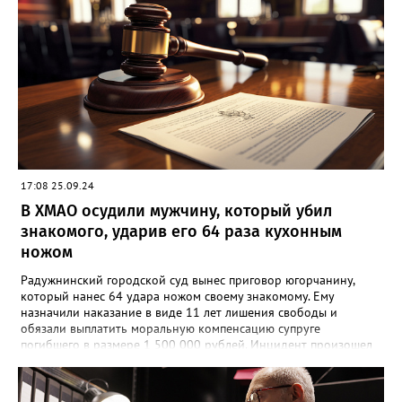
17:08 25.09.24
В ХМАО осудили мужчину, который убил
знакомого, ударив его 64 раза кухонным
ножом
Радужнинский городской суд вынес приговор югорчанину,
который нанес 64 удара ножом своему знакомому. Ему
назначили наказание в виде 11 лет лишения свободы и
обязали выплатить моральную компенсацию супруге
погибшего в размере 1 500 000 рублей. Инцидент произошел
23 января 2024 года. Мужчина намеренно затеял ссору со
своим знакомым в тамбуре жилого дома. Произошла потасовка
и югорчанин совершил убийство кухонным ножом. Он нанес