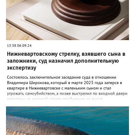
голову. От полученных травм он скончался. Вартовчанин
испугался и выбросил тело в Обь. Уголовное дело с
обвинительным заключением направлено в суд для
рассмотрения. Вартовчанину грозит до пятнадцати лет
лишения свободы.
13:38 06.09.24
Нижневартовскому стрелку, взявшего сына в
заложники, суд назначил дополнительную
экспертизу
Состоялось заключительное заседание суда в отношении
Владимира Широкова, который в марте 2023 года заперся в
квартире в Нижневартовске с маленьким сыном и стал
угрожать самоубийством, а позже выстрелил по входной двери
квартиры, за которой стояли прибывшие на вызов
полицейские. Кроме того, он сообщил о минировании
квартиры и подвала дома. В происшествии никто не пострадал,
силовики договорились с Широковым, он отпустил ребенка и
сдался сам. Как рассказал Gorod3466.ru источник, знакомый с
ситуацией, на заседании суда было принято постановление
провести дополнительную экспертизу из-за недостоверности