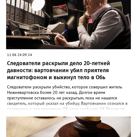
потерпевшему 64 удара по различным частям тела, которые
стали причиной смерти. Во время судебного заседания
югорчанин признал свою вину, но от дачи показаний
отказался.
11:06 24.09.24
Следователи раскрыли дело 20-летней
давности: вартовчанин убил приятеля
магнитофоном и выкинул тело в Обь
Следователи раскрыли убийство, которое совершил житель
Нижневартовска более 20 лет назад. Долгое время
преступление оставалось не раскрытым, пока не нашелся
свидетель, который указал на убийцу. Вартовчанин сознался в
содеянном и дал показания. Об этом сообщает СК России по
ХМАО-Югре. По версии следствия в ночь с 30 ноября по 1
декабря 2001 года 22 летний вартовчанин находился в
квартире по улице Менделеева вместе со своим 29-летним
знакомым. Произошла ссора и мужчина нанес приятелю
множественные удары руками и кассетным магнитофоном в