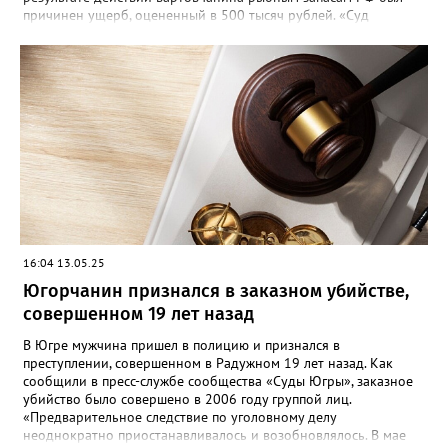
причинен ущерб, оцененный в 500 тысяч рублей. «Суд
приговорил нарушителя к году и шести месяцам лишения
свободы условно с испытательным сроком в один год», —
говорится в сообщении. Также у мужчины конфисковали
моторную лодку и передали государству. На данный момент
приговор не вступил в законную силу.
16:04 13.05.25
Югорчанин признался в заказном убийстве,
совершенном 19 лет назад
В Югре мужчина пришел в полицию и признался в
преступлении, совершенном в Радужном 19 лет назад. Как
сообщили в пресс-службе сообщества «Суды Югры», заказное
убийство было совершено в 2006 году группой лиц.
«Предварительное следствие по уголовному делу
неоднократно приостанавливалось и возобновлялось. В мае