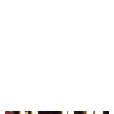
2025 года предварительное следствие по уголовному делу
было вновь возобновлено, в связи с явкой с повинной одного
из непосредственных участников преступления», - рассказали в
ведомстве. Трем гражданам, обвиняемым в убийстве, избрана
мера пресечения в виде заключения под стражу. Им грозит
наказание в виде лишения свободы на срок до двадцати лет,
либо пожизненным лишением свободы.