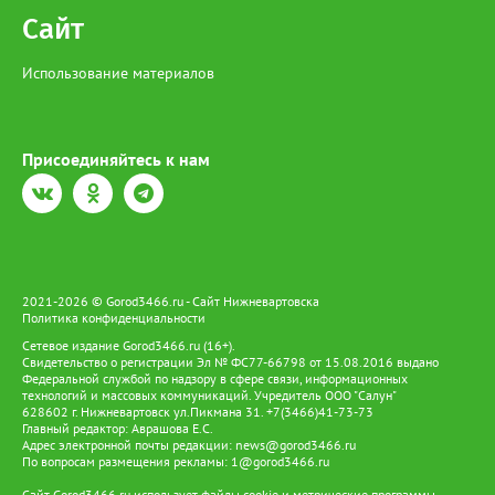
рублей, а за незаконный оборот предусмотрено наказание в
Сайт
виде лишения свободы на срок до 4 лет со штрафом в размере
до 1 миллиона рублей.
Использование материалов
Присоединяйтесь к нам
2021-2026 © Gorod3466.ru - Сайт Нижневартовска
Политика конфиденциальности
Сетевое издание Gorod3466.ru (16+).
Свидетельство о регистрации Эл № ФС77-66798 от 15.08.2016 выдано
Федеральной службой по надзору в сфере связи, информационных
технологий и массовых коммуникаций. Учредитель ООО "Салун"
628602 г. Нижневартовск ул.Пикмана 31. +7(3466)41-73-73
Главный редактор: Аврашова Е.С.
Адрес электронной почты редакции:
news@gorod3466.ru
По вопросам размещения рекламы:
1@gorod3466.ru
Сайт Gorod3466.ru использует файлы cookie и метрические программы