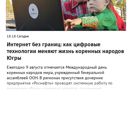
работы выполнит МБУ "Управление по дорожному хозяйству и
благоустройству" до конца следующей недели.
18:18 Сегодня
Интернет без границ: как цифровые
технологии меняют жизнь коренных народов
Югры
Ежегодно 9 августа отмечается Международный день
коренных народов мира, учрежденный Генеральной
ассамблеей ООН. В регионах присутствия дочерние
предприятия «Роснефти» проводят системную работу по
поддержке общин коренных народов, сохранению
традиционного уклада, национальных культур и языков.
Поддержка оказывается многим народам Севера и Дальнего
Востока, в числе которых ханты, манси, ненцы, селькупы,
эвенки, эвены (ламуты), долганы, юкагиры, нанайцы, нивхи,
ульта (ороки) и другие. В Югре «Самотлорнефтегаз» (входит в
добывающий комплекс «Роснефти») поддерживает развитие
проекта «Цифровое стойбище» по подключению коренных
народов к интернету и сотовой связи. В 2026 году