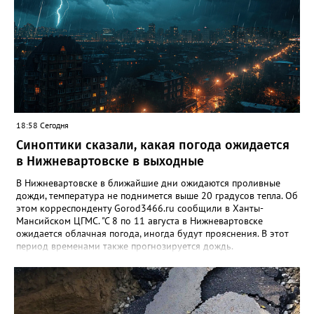
18:58 Сегодня
Синоптики сказали, какая погода ожидается
в Нижневартовске в выходные
В Нижневартовске в ближайшие дни ожидаются проливные
дожди, температура не поднимется выше 20 градусов тепла. Об
этом корреспонденту Gorod3466.ru сообщили в Ханты-
Мансийском ЦГМС. "С 8 по 11 августа в Нижневартовске
ожидается облачная погода, иногда будут прояснения. В этот
период временами также прогнозируется дождь.
Сильные дожди ожидаются ночью 9 и 11 августа. Температура
в этот период составит ночью +9, +14 градусов, днем - +14,
+19", - рассказали синоптики. Ранее Gorod3466.ru сообщал,
что 8 и 9 августа на юге ХМАО ожидаются сильные дожди и
грозы.