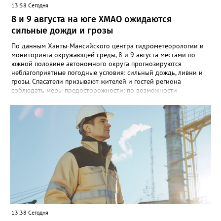
13:58 Сегодня
8 и 9 августа на юге ХМАО ожидаются
сильные дожди и грозы
По данным Ханты-Мансийского центра гидрометеорологии и
мониторинга окружающей среды, 8 и 9 августа местами по
южной половине автономного округа прогнозируются
неблагоприятные погодные условия: сильный дождь, ливни и
грозы. Спасатели призывают жителей и гостей региона
соблюдать меры предосторожности: по возможности
воздержаться от дальних поездок, не парковать автомобили
под деревьями и слабоукреплёнными конструкциями, а также
быть внимательными на дорогах из-за ухудшения видимости и
риска аквапланирования. При возникновении чрезвычайных
ситуаций немедленно звоните по единому номеру экстренных
служб 112.
13:38 Сегодня