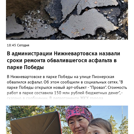
18:45 Сегодня
В администрации Нижневартовска назвали
сроки ремонта обвалившегося асфальта в
парке Победы
В Нижневартовске в парке Победы на улице Пионерская
обвалился асфальт. Об этом сообщили в социальных сетях. "В
парке Победы открылся новый арт-объект - "Провал". Стоимость
работ в парке составила 150 млн рублей бюджетных денег", -
сказано в сообщении. В департаменте ЖКХ города
корреспонденту Gorod3466.ru рассказали, что уже занимаются
данной проблемой. "Причиной обрушения благоустройства
послужило разрушение железобетонного лотка в котором
проложены не действующие трубопроводы теплоснабжения.
Ж/б лоток проходит параллельно проспекту Победы", - заявили
в департаменте. Там также отметили, что восстановительные