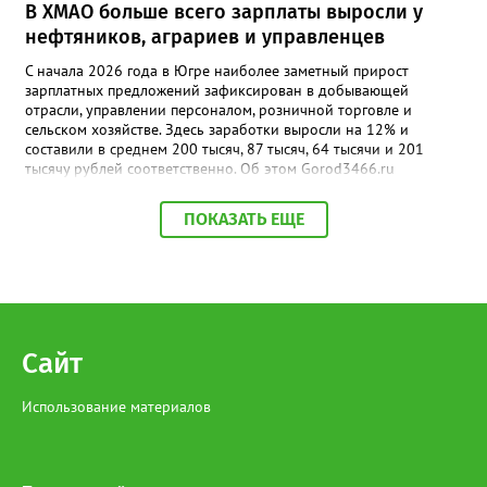
В ХМАО больше всего зарплаты выросли у
нефтяников, аграриев и управленцев
С начала 2026 года в Югре наиболее заметный прирост
зарплатных предложений зафиксирован в добывающей
отрасли, управлении персоналом, розничной торговле и
сельском хозяйстве. Здесь заработки выросли на 12% и
составили в среднем 200 тысяч, 87 тысяч, 64 тысячи и 201
тысячу рублей соответственно. Об этом Gorod3466.ru
сообщили аналитики hh.ru. В числе лидеров по темпам роста
также туризм, гостиничный и ресторанный бизнес (+11%, до
ПОКАЗАТЬ ЕЩЕ
68,4 тыс. рублей), производство и сервисное обслуживание
(+9%, до 166,4 тыс. рублей), а также финансы и бухгалтерия
(+9%, до 87,6 тыс. рублей). В целом медианная зарплата по
региону увеличилась на 3% и достигла 93,5 тыс. рублей.
Отдельный тренд — рост оплаты на подработке: за год
предложения здесь выросли на 35%. При этом самые высокие
зарплаты по-прежнему предлагают вахтовикам — в среднем
Сайт
175 тыс. рублей (+5% к прошлому году).
Использование материалов