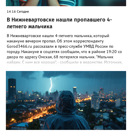
14:16 Сегодня
В Нижневартовске нашли пропавшего 4-
летнего мальчика
В Нижневартовске нашли 4-летнего мальчика, который
накануне вечером пропал. Об этом корреспонденту
Gorod3466.ru рассказали в пресс-службе УМВД России по
городу. Накануне в соцсетях сообщали, что в районе 19:20 со
двора по адресу Омская, 68 потерялся мальчик. "Мальчик
найден. С ним все хорошо", - сообщили в ведомстве. Источник,
знакомый с ситуацией, пояснил в беседе с журналистом
издания, что мальчик просто заблудился. По словам
собеседника, ребенок гулял с сестрой, в какой-то момент она
отвлеклась, а он убежал от нее. "Мальчик гулял, пытаясь найти
дом, но не смог. Затем его нашли прохожие и позвонили в
полицию", - добавил источник.