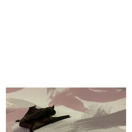
телекоммуникационная инфраструктура появилась еще на 10
стойбищах коренных народов Севера. За последние годы
доступ к современным услугам связи получили более 3,7 тыс.
человек. Это около 73% представителей коренных народов
региона, ведущих традиционный образ жизни. Проект
реализуется в рамках Соглашения о сотрудничестве между
«Роснефтью» и Правительством Ханты-Мансийского
автономного округа — Югры. Связь пришла на удаленные
стойбища, национальные деревни и поселения,
расположенные более чем на 180 территориях традиционного
природопользования. В зависимости от конкретных условий
интернет подключается с помощью усиления сигнала или
спутниковых технологий. Компания также предоставляет
жителям ноутбуки. Для жителей крупных городов интернет
давно стал привычной частью повседневной жизни. Для семей,
живущих в удаленных родовых угодьях, доступ к сети — это
возможность получить образование, связаться с врачом,
оформить государственные услуги и сохранить связь с
внешним миром, не покидая традиционных мест проживания.
Отдельное направление — образование детей. Благодаря
региональной цифровой платформе «Стойбищная школа-сад»,
которая развивается на базе «Цифрового стойбища», дети из
семей оленеводов и рыбаков могут получать дошкольное
образование непосредственно в родовых угодьях. В 2025–
2026 учебном году в таких садах занимались 45 детей из 32