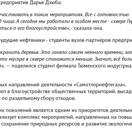
предприятия Дарья Дзюба.
участвовать в таких мероприятиях. Все с готовностью
чище. А сегодня мы работали в особом месте - сквере Ге
иться о его благоустройстве»,
- сказала она.
удущие нефтяники - студенты вузов-партнёров предпри
охранить деревья. Это заняло совсем немного времени, за
что мусора в сквере становится меньше. Значит, всё бол
»,
— поделился студент филиала Тюменского индустриа
ных направлений деятельности «Самотлорнефтегаза».
ют в благоустройстве общественных территорий, высад
х по раздельному сбору отходов.
х поколений является одним из приоритетов деятельн
ализует комплекс мероприятий, направленных на пов
, сохранение природных ресурсов и развитие экологич