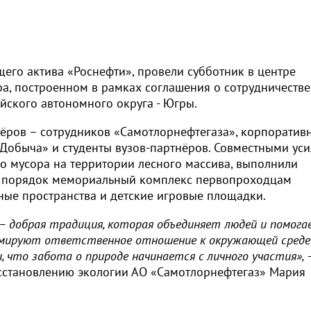
его актива «Роснефти», провели субботник в центре
ра, построенном в рамках соглашения о сотрудничестве
йского автономного округа - Югры.
тёров – сотрудников «Самотлорнефтегаза», корпоратив
 Добыча» и студенты вузов-партнёров. Совместными ус
о мусора на территории лесного массива, выполнили
 в порядок мемориальный комплекс первопроходцам
ые пространства и детские игровые площадки.
– добрая традиция, которая объединяет людей и помога
ормируют ответственное отношение к окружающей среде
 что забота о природе начинается с личного участия»,
-
осстановлению экологии АО «Самотлорнефтегаз» Мария