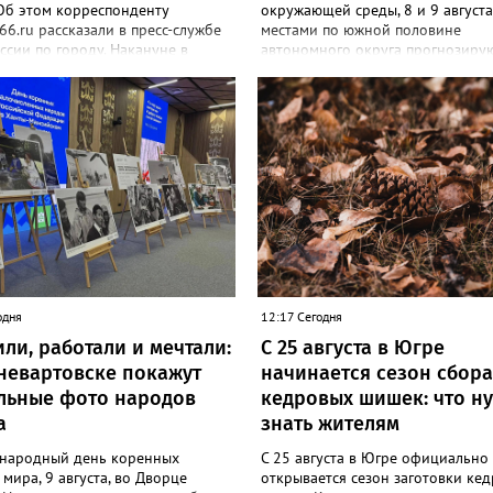
Об этом корреспонденту
окружающей среды, 8 и 9 августа
6.ru рассказали в пресс-службе
местами по южной половине
сии по городу. Накануне в
автономного округа прогнозиру
 сообщали, что в районе 19:20
неблагоприятные погодные услов
 по адресу Омская, 68 потерялся
сильный дождь, ливни и грозы. С
 "Мальчик найден. С ним все
призывают жителей и гостей рег
 - сообщили в ведомстве.
соблюдать меры предосторожнос
, знакомый с ситуацией, пояснил
возможности воздержаться от д
 с журналистом издания,
поездок, не парковать автомоби
чик просто заблудился. По
деревьями и слабоукреплённым
обеседника, ребенок гулял с
конструкциями, а также быть
 в какой-то момент она
внимательными на дорогах из-за
сь, а он убежал от нее. "Мальчик
ухудшения видимости и риска
ытаясь найти дом, но не смог.
аквапланирования. При возникн
го нашли прохожие и позвонили в
чрезвычайных ситуаций немедл
, - добавил источник.
звоните по единому номеру экс
одня
12:17 Сегодня
служб 112.
ли, работали и мечтали:
С 25 августа в Югре
невартовске покажут
начинается сезон сбора
льные фото народов
кедровых шишек: что н
а
знать жителям
народный день коренных
С 25 августа в Югре официально
мира, 9 августа, во Дворце
открывается сезон заготовки ке