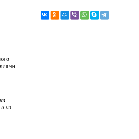
ного
илиями
ет
 и на