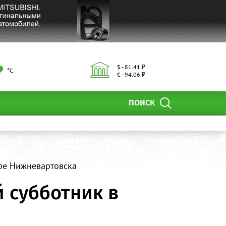
$ - 81.41 ₽
°С
€ - 94.06 ₽
ПОИСК
ре Нижневартовска
 субботник в