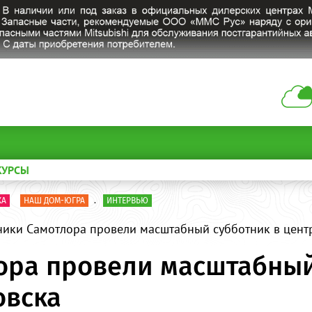
КУРСЫ
КА
НАШ ДОМ-ЮГРА
.
ИНТЕРВЬЮ
ики Самотлора провели масштабный субботник в цент
ора провели масштабный
овска