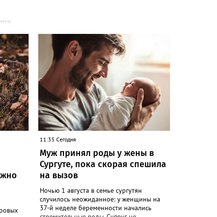
ются
ия:
пасатели
иона
ти: по
альних
ли под
и
овении
енно
тренных
11:35 Сегодня
Муж принял роды у жены в
Сургуте, пока скорая спешила
ужно
на вызов
Ночью 1 августа в семье сургутян
случилось неожиданное: у женщины на
37-й неделе беременности начались
дровых
стремительные роды. Супруг не