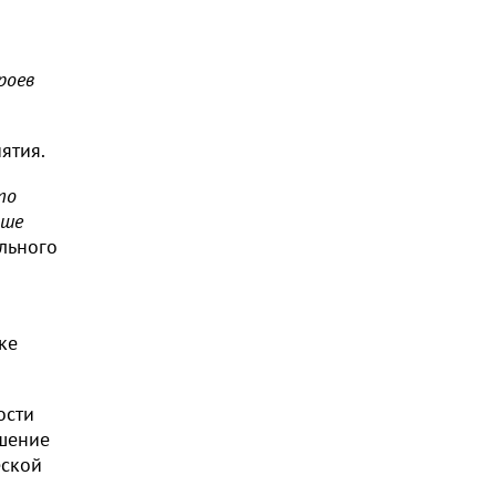
роев
ятия.
то
ьше
льного
ке
ости
ышение
еской