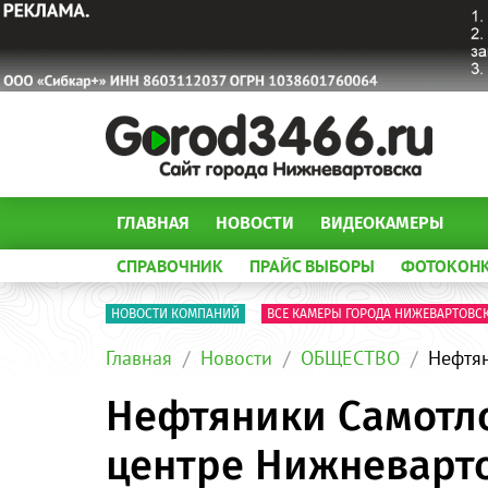
ГЛАВНАЯ
НОВОСТИ
ВИДЕОКАМЕРЫ
СПРАВОЧНИК
ПРАЙС ВЫБОРЫ
ФОТОКОН
НОВОСТИ КОМПАНИЙ
ВСЕ КАМЕРЫ ГОРОДА НИЖЕВАРТОВС
Главная
Новости
ОБЩЕСТВО
Нефтян
Нефтяники Самотл
центре Нижневарт