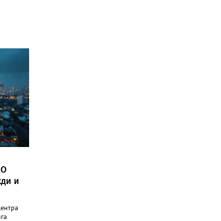
АО
ди и
центра
га