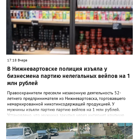
вести прием прямо на базе крупнейших медицинских
учреждений региона. «Теперь мамочкам и их родным не нужно
специально искать время, записываться и ехать в отдел ЗАГС.
Вся процедура регистрации рождения проходит в комфортной
обстановке, пока семья еще находится в больнице», —
подчеркивают в ведомстве. Информацию о графике работы
новых кабинетов в Сургуте, Ханты-Мансийске и
Нижневартовске обещают опубликовать в ближайшее время
на официальных страницах ведомств.
17:18 Вчера
В Нижневартовске полиция изъяла у
бизнесмена партию нелегальных вейпов на 1
млн рублей
Правоохранители пресекли незаконную деятельность 52-
летнего предпринимателя из Нижневартовска, торговавшего
немаркированной никотинсодержащей продукцией. У
мужчины изъяли партию партию вейпов на 1 млн рублей.
Установлено, что мужчина закупил через интернет крупную
партию электронных сигарет и расходных жидкостей к ним,
планируя реализовать товар в своём магазине. В ходе
оперативно-розыскных мероприятий полицейские проверили
торговую точку и изъяли более 1,5 тыс. безакцизных вейпов, а