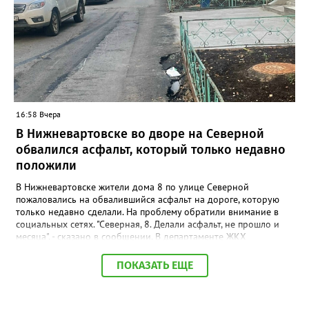
также 33,5 литра жидкостей для них. Общая стоимость
конфискованной продукции превысила 1 млн рублей.
Вартовчанин признался, что осознавал противоправный
характер своих действий, но всё равно пошёл на нарушение
закона. Следственным управлением УМВД возбуждено
уголовное дело по ч. 6 ст. 171.1 УК РФ (приобретение,
хранение и сбыт товаров без обязательной маркировки в
крупном размере).
16:58 Вчера
В Нижневартовске во дворе на Северной
обвалился асфальт, который только недавно
положили
В Нижневартовске жители дома 8 по улице Северной
пожаловались на обвалившийся асфальт на дороге, которую
только недавно сделали. На проблему обратили внимание в
социальных сетях. "Северная, 8. Делали асфальт, не прошло и
месяца", - сказано в сообщении. В департаменте ЖКХ
администрации города корреспонденту Gorod3466.ru
сообщили, что причиной нарушения целостности асфальта
ПОКАЗАТЬ ЕЩЕ
стал "подмыв основания покрытия проезда после обильных
осадков". "Восстановительные работы в рамках гарантийных
обязательств контракта будет проводить подрядная