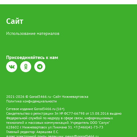
организация, которая привлекалась ООО "Нижневартовские
коммунальные системы", срок до 15 августа 2026 года.
В настоящее время приемка работ со стороны ООО "НКС" не
осуществлялась. Восстановление за счет средств подрядной
Сайт
организации", - рассказали в департаменте.
Использование материалов
Присоединяйтесь к нам
2021-2026 © Gorod3466.ru - Сайт Нижневартовска
Политика конфиденциальности
Сетевое издание Gorod3466.ru (16+).
Свидетельство о регистрации Эл № ФС77-66798 от 15.08.2016 выдано
Федеральной службой по надзору в сфере связи, информационных
технологий и массовых коммуникаций. Учредитель ООО "Салун"
628602 г. Нижневартовск ул.Пикмана 31. +7(3466)41-73-73
Главный редактор: Аврашова Е.С.
Адрес электронной почты редакции:
news@gorod3466.ru