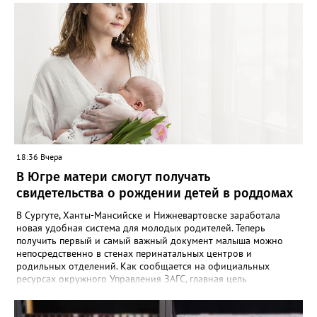
пресс-службе. В отряде отметили, что до сих пор не нашли трех
пропавших жителей региона, однако их поиски продолжаются -
распространяются ориентировки, проверяются свидетельства.
Ранее Gorod3466.ru сообщал, что большинство случаев
пропажи детей в ХМАО фиксировались в Нижневартовске и
Сургуте.
18:36 Вчера
В Югре матери смогут получать
свидетельства о рождении детей в роддомах
В Сургуте, Ханты-Мансийске и Нижневартовске заработала
новая удобная система для молодых родителей. Теперь
получить первый и самый важный документ малыша можно
непосредственно в стенах перинатальных центров и
родильных отделений. Как сообщается на официальных
ресурсах окружного Управления ЗАГС, главная цель
нововведения — разгрузить молодых мам от лишней
бюрократии в первые дни после выписки. Специалисты начали