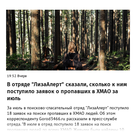
включающих спорт, изучение быта народов России, а также
мероприятия по безопасности, культурной и патриотической
направленности. Мы видим, что дети довольны. За весь летний
период серьёзных нареканий и нарушений не
зафиксировано», — резюмировал он.
19:52 Вчера
В отряде "ЛизаАлерт" сказали, сколько к ним
поступило заявок о пропавших в ХМАО за
июль
За июль в поисково-спасательный отряд "ЛизаАлерт" поступило
18 заявок на поиски пропавших в ХМАО людей. Об этом
корреспонденту Gorod3466.ru рассказали в пресс-службе
отряда. "В июле в отряд поступило 18 заявок на поиск
пропавших людей по всему ХМАО. Живыми были найдены 10
человек, трое - погибли, родные найдены - двое", - сообщили в