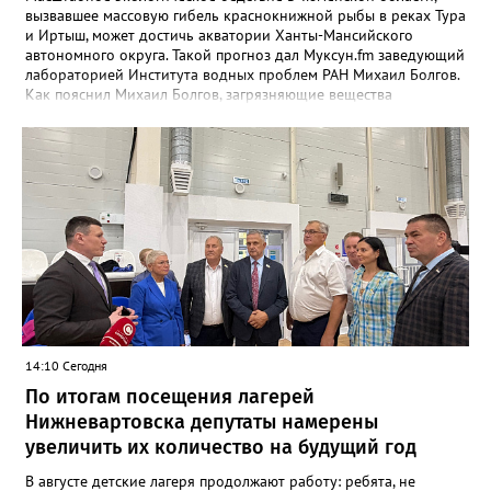
вызвавшее массовую гибель краснокнижной рыбы в реках Тура
и Иртыш, может достичь акватории Ханты-Мансийского
автономного округа. Такой прогноз дал Муксун.fm заведующий
лабораторией Института водных проблем РАН Михаил Болгов.
Как пояснил Михаил Болгов, загрязняющие вещества
неизбежно переносятся вниз по течению. Часть из них оседает
на дне и поймах, но полностью остановить их движение
невозможно. В отличие от Днепра или Волги, где есть цепочка
водохранилищ, выступающих естественными фильтрами, на
сибирских реках такой барьер отсутствует. «Все это будет на
поймах откладываться, трансформироваться, потом опять
поступать. Процесс будет растянутым. Загрязнения могут
выпадать на поймах либо идти в растворённом виде или в
виде наносных отложений до самого Ледовитого океана», —
сообщает эксперт. Окончательный масштаб угрозы зависит от
природы загрязнения и способности водоёмов к
самоочищению. Однако уже сейчас понятно: риск достижения
вод ХМАО остаётся высоким.
14:10 Сегодня
По итогам посещения лагерей
Нижневартовска депутаты намерены
увеличить их количество на будущий год
В августе детские лагеря продолжают работу: ребята, не