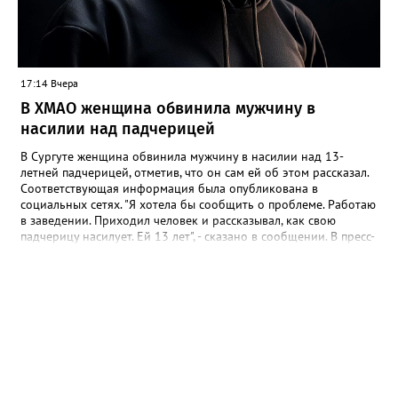
при согласовании с обществом слепых. "Их наличие строго
контролируется прокуратурой. В ночное время они не
работают. Корректировка громкости проводится по мере
возможности", - подчеркнули в учреждении.
17:14 Вчера
В ХМАО женщина обвинила мужчину в
насилии над падчерицей
В Сургуте женщина обвинила мужчину в насилии над 13-
летней падчерицей, отметив, что он сам ей об этом рассказал.
Соответствующая информация была опубликована в
социальных сетях. "Я хотела бы сообщить о проблеме. Работаю
в заведении. Приходил человек и рассказывал, как свою
падчерицу насилует. Ей 13 лет", - сказано в сообщении. В пресс-
службе УМВД России по ХМАО корреспонденту Gorod3466.ru
сообщили, что в настоящее время по данному факту
проводится проверка. "Сотрудники полиции устанавливают все
обстоятельства произошедшего", - отметили в пресс-службе
ведомства.