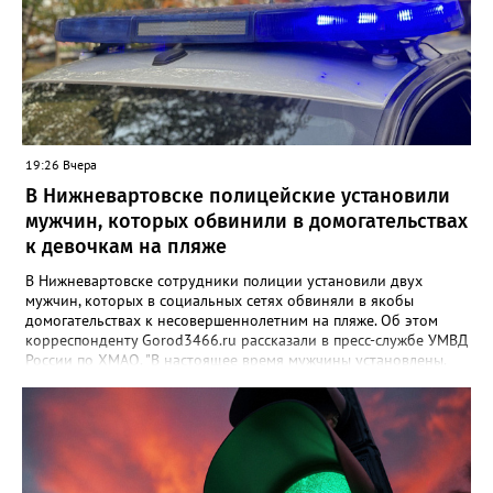
19:26 Вчера
В Нижневартовске полицейские установили
мужчин, которых обвинили в домогательствах
к девочкам на пляже
В Нижневартовске сотрудники полиции установили двух
мужчин, которых в социальных сетях обвиняли в якобы
домогательствах к несовершеннолетним на пляже. Об этом
корреспонденту Gorod3466.ru рассказали в пресс-службе УМВД
России по ХМАО. "В настоящее время мужчины установлены.
По данному факту проверка продолжается. При этом факт
правонарушения пока не подтверждается", - заявили в пресс-
службе ведомства. Ранее Gorod3466.ru сообщал, что жители
Нижневартовска рассказывали в соцсетях, что на озере
Молодежное заметили двух пьяных мужчин, которые
домогались до несовершеннолетних девочек.