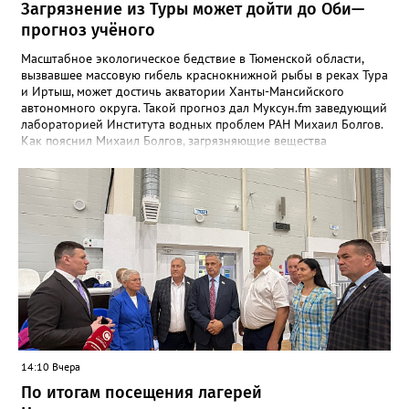
незаконного пересечения государственной границы (статьи
Загрязнение из Туры может дойти до Оби—
322.3, 322.1 и часть 2 статьи 322 УК РФ).
прогноз учёного
Масштабное экологическое бедствие в Тюменской области,
вызвавшее массовую гибель краснокнижной рыбы в реках Тура
и Иртыш, может достичь акватории Ханты-Мансийского
автономного округа. Такой прогноз дал Муксун.fm заведующий
лабораторией Института водных проблем РАН Михаил Болгов.
Как пояснил Михаил Болгов, загрязняющие вещества
неизбежно переносятся вниз по течению. Часть из них оседает
на дне и поймах, но полностью остановить их движение
невозможно. В отличие от Днепра или Волги, где есть цепочка
водохранилищ, выступающих естественными фильтрами, на
сибирских реках такой барьер отсутствует. «Все это будет на
поймах откладываться, трансформироваться, потом опять
поступать. Процесс будет растянутым. Загрязнения могут
выпадать на поймах либо идти в растворённом виде или в
виде наносных отложений до самого Ледовитого океана», —
сообщает эксперт. Окончательный масштаб угрозы зависит от
природы загрязнения и способности водоёмов к
самоочищению. Однако уже сейчас понятно: риск достижения
вод ХМАО остаётся высоким.
14:10 Вчера
По итогам посещения лагерей