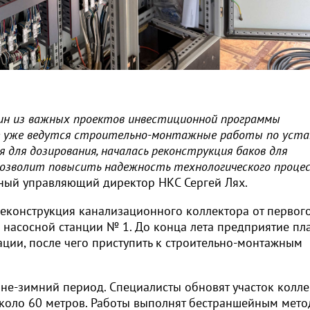
дин из важных проектов инвестиционной программы
те уже ведутся строительно-монтажные работы по уста
 для дозирования, началась реконструкция баков для
позволит повысить надежность технологического процес
вный управляющий директор НКС Сергей Лях.
еконструкция канализационного коллектора от первог
насосной станции № 1. До конца лета предприятие пл
ции, после чего приступить к строительно-монтажным
нне-зимний период. Специалисты обновят участок колл
коло 60 метров. Работы выполнят бестраншейным мето