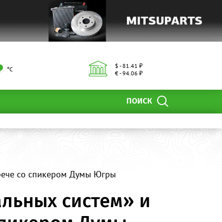
$ - 81.41 ₽
°С
€ - 94.06 ₽
ПОИСК
трече со спикером Думы Югры
льных систем» и