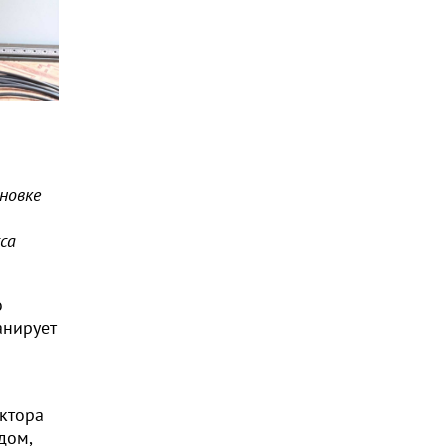
новке
са
о
анирует
ектора
дом,