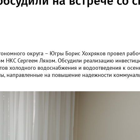
 обсудили на встрече со
тономного округа – Югры Борис Хохряков провел рабо
ом НКС Сергеем Ляхом. Обсудили реализацию инвестиц
тов холодного водоснабжения и водоотведения к осен
кты, направленные на повышение надежности коммунал