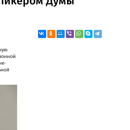
 спикером Думы
чую
ионной
не-
ьной