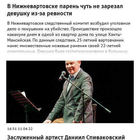
В Нижневартовске парень чуть не зарезал
девушку из-за ревности
В Нижневартовске следственный комитет возбудил уголовное
дело о покушении на убийство. Происшествие произошло
накануне днем в одной из квартир дома по улице Ханты-
Мансийская. По данным следствия, 25-летний вартовчанин
нанес множественные ножевые ранения своей 22-летней
сожительнице. Девушка была госпитализирована в больницу.
Как стало известно, причиной происшествия стал конфликт на
почве ревности. По сообщениям очевидцев, нападавший был в
наркотическом состоянии. «По уголовному делу проводятся
следственные действия, направленные на установление всех
обстоятельств совершенного преступления. Следствие будет
ходатайствовать перед судом об избрании в отношении
задержанного меры пресечения в виде заключения под
стражу», - добавили в СК РФ по ХМАО.
16:51 11.04.22
Заслуженный артист Даниил Спиваковский