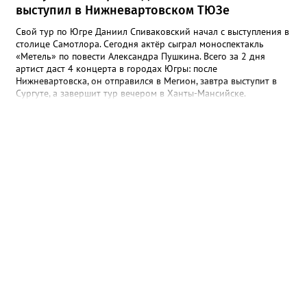
выступил в Нижневартовском ТЮЗе
Свой тур по Югре Даниил Спиваковский начал с выступления в
столице Самотлора. Сегодня актёр сыграл моноспектакль
«Метель» по повести Александра Пушкина. Всего за 2 дня
артист даст 4 концерта в городах Югры: после
Нижневартовска, он отправился в Мегион, завтра выступит в
Сургуте, а завершит тур вечером в Ханты-Мансийске.
Накануне спектакля Даниил Спиваковский встретился с
нижневартовскими журналистами и пообщался с ними о
музыке, психологии, общении со зрителем. - Расскажите о
ваших гастролях, они проходят по всей России? - Хочу сразу
отметить замечательную инициативу Правительства нашей
страны, Министерства культуры и Министерства образования
«Пушкинская карта». Ребята от 14 до 22 лет, могут посещать
культурные мероприятия, спектакли, кинематограф, музеи. В
рамках этого проекта я езжу по городам России, встречаюсь с
молодыми ребятами, читаю им свои моноспектакли. Эти
постановки появились 10 лет назад, я ангажирован
Московским домом музыки, у меня есть абонемент, который
называется «Классика с Даниилом Спиваковским». Я читаю там
произведения русской и мировой литературы разных эпох.
Сотрудничаю со многими филармониями, музыкальными
коллективами, симфоническими оркестрами. Все
инсценировки я делаю сам, никому не доверяю. Но в рамках