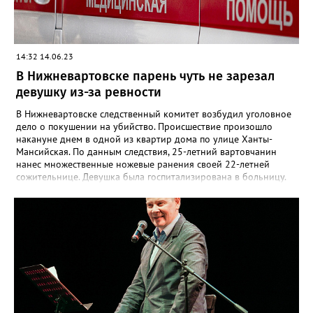
14:32 14.06.23
В Нижневартовске парень чуть не зарезал
девушку из-за ревности
В Нижневартовске следственный комитет возбудил уголовное
дело о покушении на убийство. Происшествие произошло
накануне днем в одной из квартир дома по улице Ханты-
Мансийская. По данным следствия, 25-летний вартовчанин
нанес множественные ножевые ранения своей 22-летней
сожительнице. Девушка была госпитализирована в больницу.
Как стало известно, причиной происшествия стал конфликт на
почве ревности. По сообщениям очевидцев, нападавший был в
наркотическом состоянии. «По уголовному делу проводятся
следственные действия, направленные на установление всех
обстоятельств совершенного преступления. Следствие будет
ходатайствовать перед судом об избрании в отношении
задержанного меры пресечения в виде заключения под
стражу», - добавили в СК РФ по ХМАО.