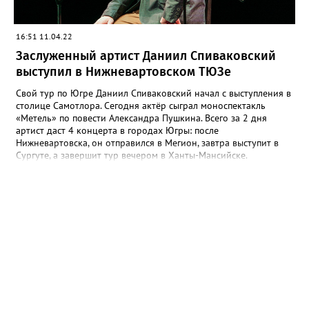
16:51 11.04.22
Заслуженный артист Даниил Спиваковский
выступил в Нижневартовском ТЮЗе
Свой тур по Югре Даниил Спиваковский начал с выступления в
столице Самотлора. Сегодня актёр сыграл моноспектакль
«Метель» по повести Александра Пушкина. Всего за 2 дня
артист даст 4 концерта в городах Югры: после
Нижневартовска, он отправился в Мегион, завтра выступит в
Сургуте, а завершит тур вечером в Ханты-Мансийске.
Накануне спектакля Даниил Спиваковский встретился с
нижневартовскими журналистами и пообщался с ними о
музыке, психологии, общении со зрителем. - Расскажите о
ваших гастролях, они проходят по всей России? - Хочу сразу
отметить замечательную инициативу Правительства нашей
страны, Министерства культуры и Министерства образования
«Пушкинская карта». Ребята от 14 до 22 лет, могут посещать
культурные мероприятия, спектакли, кинематограф, музеи. В
рамках этого проекта я езжу по городам России, встречаюсь с
молодыми ребятами, читаю им свои моноспектакли. Эти
постановки появились 10 лет назад, я ангажирован
Московским домом музыки, у меня есть абонемент, который