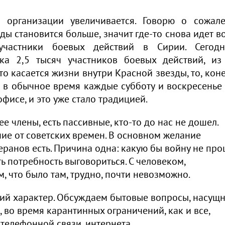
 организации увеличивается. Говорю о сожале
ды становится больше, значит где-то снова идет в
участники боевых действий в Сирии. Сегод
ка 2,5 тысяч участников боевых действий, из
Что касается жизни внутри Красной звезды, то, кон
 в обычное время каждые субботу и воскресенье 
офисе, и это уже стало традицией.
е члены, есть пассивные, кто-то до нас не дошел.
чие от советских времен. В основном желание
еранов есть. Причина одна: какую бы войну не пр
ть потребность выговориться. С человеком,
м, что было там, трудно, почти невозможно.
ский характер. Обсуждаем бытовые вопросы, насущ
 во время карантинных ограничений, как и все,
телефонной связи, интернета.