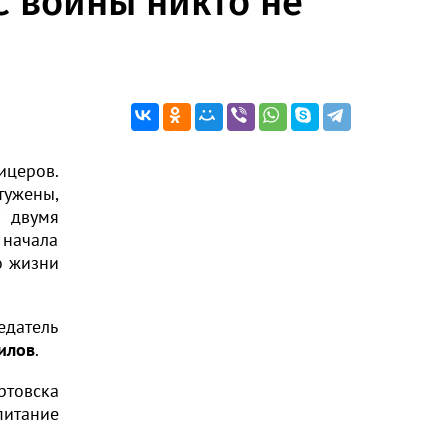
С войны никто не
ицеров.
тужены,
у двумя
 начала
о жизни
едатель
илов
.
ртовска
питание