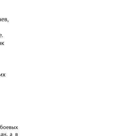
аев,
е.
ак
их
 боевых
ан, а в