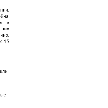
нии,
ойна.
ня в
 них
ечно,
с 15
ошли
ные