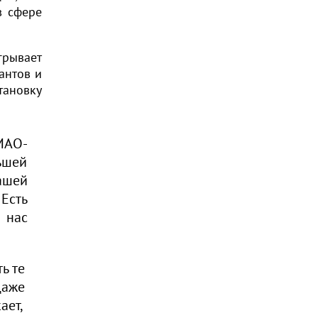
в сфере
грывает
антов и
тановку
МАО-
ьшей
ашей
Есть
 нас
ь те
даже
ает,