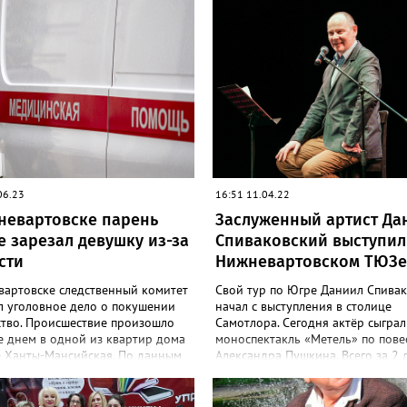
06.23
16:51 11.04.22
невартовске парень
Заслуженный артист Да
е зарезал девушку из-за
Спиваковский выступил
сти
Нижневартовском ТЮЗе
вартовске следственный комитет
Свой тур по Югре Даниил Спива
л уголовное дело о покушении
начал с выступления в столице
ство. Происшествие произошло
Самотлора. Сегодня актёр сыграл
е днем в одной из квартир дома
моноспектакль «Метель» по пове
е Ханты-Мансийская. По данным
Александра Пушкина. Всего за 2 
я, 25-летний вартовчанин нанес
артист даст 4 концерта в города
венные ножевые ранения своей
после Нижневартовска, он отправ
ей сожительнице. Девушка была
Мегион, завтра выступит в Сургуте