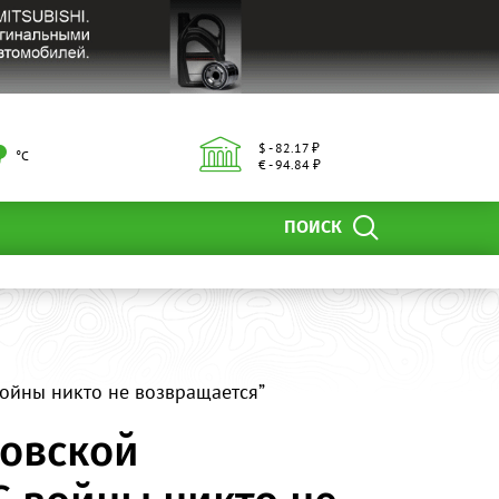
$ - 82.17 ₽
°С
€ - 94.84 ₽
ПОИСК
войны никто не возвращается”
товской