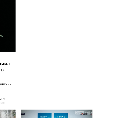
ниил
 в
ковский
сти
дня
х Югры:
ился в
, а