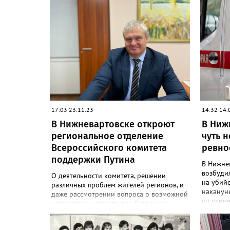
17:03 23.11.23
14:32 14.
В Нижневартовске откроют
В Ниж
региональное отделение
чуть н
Всероссийского комитета
ревно
поддержки Путина
В Нижне
возбуди
О деятельности комитета, решении
на убий
различных проблем жителей регионов, и
наканун
даже рассмотрении вопроса о возможной
по улиц
организации приюта для бездомных
следстви
животных в Нижневартовске, рассказал
множест
председатель комитета Роман Путин в
22-летн