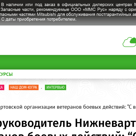
КУРСЫ
КА
НАШ ДОМ-ЮГРА
.
ИНТЕРВЬЮ
ртовской организации ветеранов боевых действий: “С 
руководитель Нижневар