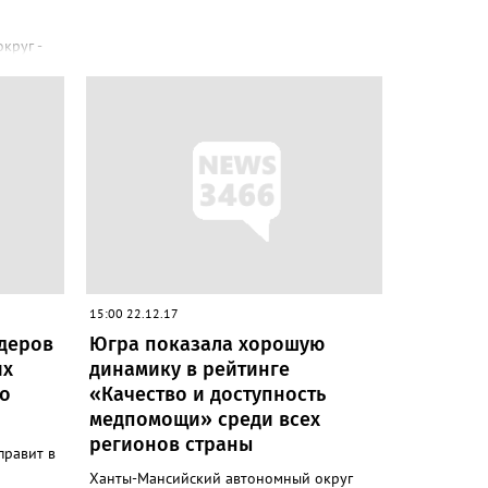
круг -
ичеству
связи
ов-
ье место
шая в
рассказал
товска
а
их
15:00 22.12.17
идеров
Югра показала хорошую
их
динамику в рейтинге
го
«Качество и доступность
медпомощи» среди всех
регионов страны
правит в
Ханты-Мансийский автономный округ