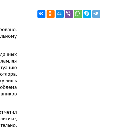
ровано.
альному
дачных
хламляя
итуацию
отлора,
ку лишь
роблема
овников
отметил
литике,
тельно,