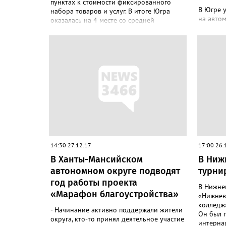
пунктах к стоимости фиксированного
В Югре 
набора товаров и услуг. В итоге Югра
на авто
оказалась на 4 месте со средней
перевозк
зарплатой в 73 тысячи рублей и с
году. О
показателями отношения зарплат к
комитет
товарам и услугам в 3,76 – то есть размер
политик
зарплаты в 3,76 раза превышает
природо
стоимость базового набора товаров и
По муни
услуг. А вот первым в этом рейтинге стал
транспо
Ямал, его показатель 5,2, а заработ...
может пр
Для кате
Транспо
сиденьям
Вес...
14:30 27.12.17
17:00 26.
В Ханты-Мансийском
В Ниж
автономном округе подводят
турни
год работы проекта
В Нижне
«Марафон благоустройства»
«Нижнев
колледж»
- Начинание активно поддержали жители
Он был 
округа, кто-то принял деятельное участие
интерна