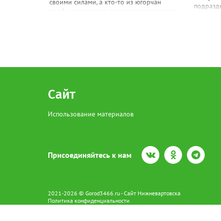
своими силами, а кто-то из югорчан
подразд
профинансировал мероприятия проекта, -
назначен
рассказал депутат Думы Югры от
А.Ю., б
Нижневартовска Сергей Великий. - Это
Козорезу
один из тех примеров, когда инициатива
ОСпН ВВ
идет не только «сверху», но и «снизу».
Танюхину
Отмечу, что на финансирование
подразд
«Марафона благоустройства» были
«Спецна
потрачены весомые средства - 607
турнир п.
миллионов рублей. Из них - 107 из
бюджета Федерации. Остальные ден...
Сайт
Использование материалов
Присоединяйтесь к нам
2021-2026 © Gorod3466.ru - Сайт Нижневартовска
Политика конфиденциальности
Сетевое издание Gorod3466.ru (16+).
Свидетельство о регистрации Эл № ФС77-66798 от 15.08.2016 вы