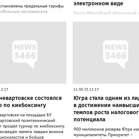
электронном виде
установлены предельные тарифы
мобильные пассажирские
Ханты-Мансийский автономный о
и и перевозку багажа в 2018
один из лидеров в стране по кол
б этом сообщил Председатель
жителей, получающих госуслуги в
а Думы Югры по экономической
электронном виде. Об этом
е, региональному развитию и
свидетельствует рейтинг Минком
пользованию Сергей Великий. -
РФ. Югра в числе восьми регион
ципальным маршрутам для
лидеров России и занимает трет
рта категории М2 тариф не
с 83,5% после Ненецкого АО. Луч
евысить 27,5 рублей или 3,77%.
топе - Республика Тыва. Об этом 
гории М3 – 23,5 рублей (4,44%).
депутат Думы Югры от Нижневар
рт категории М2 оснащен
Сергей Великий. Напомним, что в
и для 8 и более пассажиров.
соответствии с указом президент
страны, доля россиян, получающ
госуда...
12.17
11:30 25.12.17
невартовске состоялся
Югра стала одним из л
р по кикбоксингу
в достижении наивысш
темпов роста налогово
вартовске на площадке БУ
потенциала
артовский политехнический
 прошел турнир по кикбоксингу.
900 миллионов резерва Югра на
посвящён памяти павших воинов
муниципалитеты. Приоритет –
ционалистов и бойцов