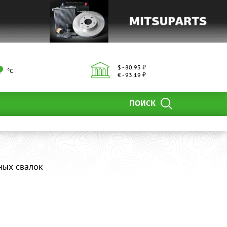
$ - 80.93 ₽
°С
€ - 93.19 ₽
ПОИСК
ных свалок