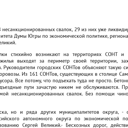
8 несанкционированных свалок, 29 из них уже ликвиди
митета Думы Югры по экономической политике, регион
еликий.
алки стихийно возникают на территориях СОНТ и 
 жилья выходят за периметр своей территории, за
. Руководители городских СОНТов объясняют такую с
усоровозы. Из 161 СОНТов, существующих в столице Сам
сора. Все потому, что подъехать туда не просто. Бетон
дъездные пути зачастую никем не обслуживаются. П
емой несанкционированных свалок. Без помощи чин
ка, но и ряда других муниципалитетов округа, - 
сийского автономного округа по экономической по
ованию Сергей Великий.- Бесхозных дорог, действи