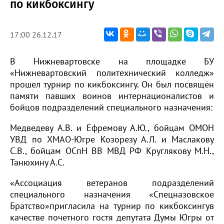
по кикбоксингу
17:00 26.12.17
В Нижневартовске на площадке БУ
«Нижневартовский политехнический колледж»
прошел турнир по кикбоксингу. Он был посвящён
памяти павших воинов интернационалистов и
бойцов подразделений специального назначения:
Медведеву А.В. и Ефремову А.Ю., бойцам ОМОН
УВД по ХМАО-Югре Козорезу А.Л. и Маслакову
С.В., бойцам ОСпН ВВ МВД РФ Круглякову М.Н.,
Танюхину А.С.
«Ассоциация ветеранов подразделений
специального назначения «Спецназовское
Братство»пригласила на турнир по кикбоксингув
качестве почетного гостя депутата Думы Югры от