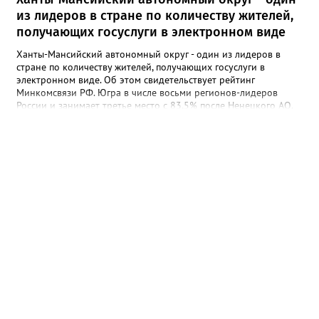
из лидеров в стране по количеству жителей,
получающих госуслуги в электронном виде
Ханты-Мансийский автономный округ - один из лидеров в
стране по количеству жителей, получающих госуслуги в
электронном виде. Об этом свидетельствует рейтинг
Минкомсвязи РФ. Югра в числе восьми регионов-лидеров
России и занимает третье место с 83,5% после Ненецкого АО.
Лучшая в топе - Республика Тыва. Об этом рассказал депутат
Думы Югры от Нижневартовска Сергей Великий. Напомним, что
в соответствии с указом президента страны, доля россиян,
получающих госуда...