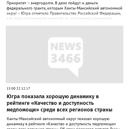
Приоритет – энергодолги. В дело пойдут и деньги
федерального гранта, которым Ханты-Мансийский автономной
округ – Югра отметило Правительство Российской Федерации,
как один из регионов-лидеров, за достижение наивысших
темпов роста налогового потенциала. Югра улучшила свои
позиции на 3 ступени, заняв 15 место среди 85 субъектов РФ.
Грант составляет 416 млн. рублей. Средства будут направлены
на исполнение...
15:00 22.12.17
Югра показала хорошую динамику в
рейтинге «Качество и доступность
медпомощи» среди всех регионов страны
Ханты-Мансийский автономный округ показал хорошую
динамику в рейтинге «Качество и доступность медпомощи»