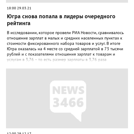
18:00 29.03.21
Югра снова попала в лидеры очередного
рейтинга
В исследовании, которое провели РИА Новости, сравнивалось
отношение зарплат в малых и средних населенных пунктах к
стоимости фиксированного набора товаров и услуг. В итоге
Югра оказалась на 4 месте со средней зарплатой в 73 тысячи
рублей и с показателями отношения зарплат к товарам и
услугам в 3,76 – то есть размер зарплаты в 3,76 раза
превышает стоимость базового набора товаров и услуг. А вот
первым в этом рейтинге стал Ямал, его показатель 5,2, а
заработ...
12:00 29.12.17