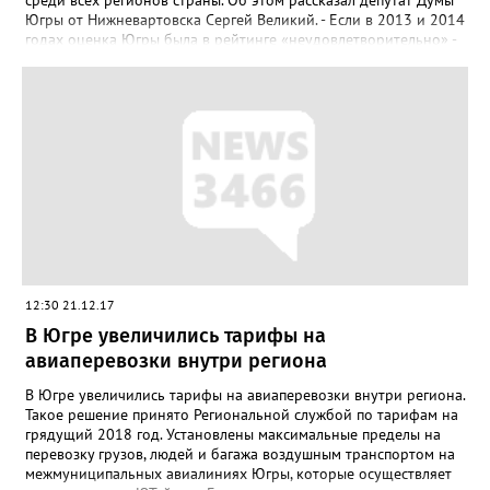
среди всех регионов страны. Об этом рассказал депутат Думы
Югры от Нижневартовска Сергей Великий. - Если в 2013 и 2014
годах оценка Югры была в рейтинге «неудовлетворительно» -
с 24,66 и 28,21 баллами, то уже с 2015 года его отметка стала
«отличной». Такие результаты автономный округ показал и в
2016 году, с 84,42 баллами. При этом динамика, или прирост...
12:30 21.12.17
В Югре увеличились тарифы на
авиаперевозки внутри региона
В Югре увеличились тарифы на авиаперевозки внутри региона.
Такое решение принято Региональной службой по тарифам на
грядущий 2018 год. Установлены максимальные пределы на
перевозку грузов, людей и багажа воздушным транспортом на
межмуниципальных авиалиниях Югры, которые осуществляет