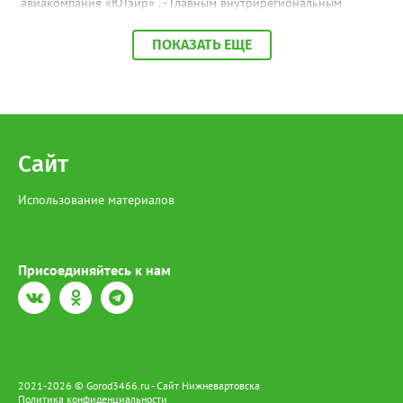
авиакомпания «ЮТэйр» . - Главным внутрирегиональным
перевозчиком остается компания «ЮТэйр», осуществляющая в
Югре не только авиа-, но и вертолетные перелеты. Это
ПОКАЗАТЬ ЕЩЕ
особенно важно...
Сайт
Использование материалов
Присоединяйтесь к нам
2021-2026 © Gorod3466.ru - Сайт Нижневартовска
Политика конфиденциальности