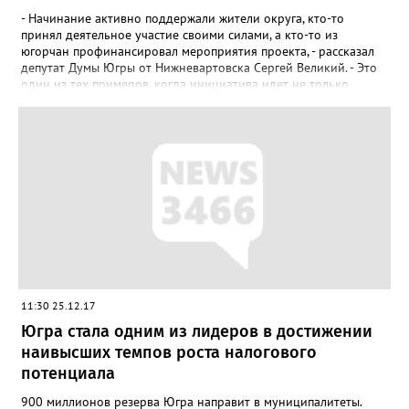
- Начинание активно поддержали жители округа, кто-то
принял деятельное участие своими силами, а кто-то из
югорчан профинансировал мероприятия проекта, - рассказал
депутат Думы Югры от Нижневартовска Сергей Великий. - Это
один из тех примеров, когда инициатива идет не только
«сверху», но и «снизу». Отмечу, что на финансирование
«Марафона благоустройства» были потрачены весомые
средства - 607 миллионов рублей. Из них - 107 из бюджета
Федерации. Остальные ден...
11:30 25.12.17
Югра стала одним из лидеров в достижении
наивысших темпов роста налогового
потенциала
900 миллионов резерва Югра направит в муниципалитеты.