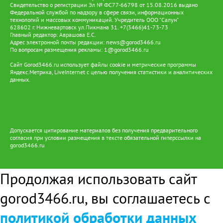
Свидетельство о регистрации Эл № ФС77-66798 от 15.08.2016 выдано
Федеральной службой по надзору в сфере связи, информационных
технологий и массовых коммуникаций. Учредитель ООО "Салун"
628602 г. Нижневартовск ул.Пикмана 31. +7(3466)41-73-73
Главный редактор: Аврашова Е.С.
Адрес электронной почты редакции:
news@gorod3466.ru
По вопросам размещения рекламы:
1@gorod3466.ru
Сайт Gorod3466.ru использует файлы cookie и метрические программы
Яндекс.Метрика, LiveInternet с целью получения статистики и аналитических
данных.
Допускается цитирование материалов без получения предварительного
согласия при условии размещения в тексте обязательной гиперссылки на
gorod3466.ru
Продолжая использовать сайт
gorod3466.ru, вы соглашаетесь с
политикой обработки данных