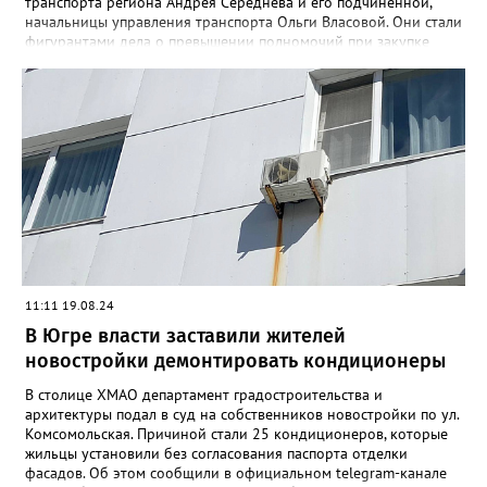
транспорта региона Андрея Середнева и его подчиненной,
начальницы управления транспорта Ольги Власовой. Они стали
фигурантами дела о превышении полномочий при закупке
автобусов для Нижневартовска. По версии следствия, в 2023
году чиновники приобрели 165 автобусов по цене,
завышенной на 30%. Кроме того, комплектация поставляемой
автомобильной техники не соответствовала условиям
контракта. Разница в цене между автобусом с кондиционером
и без него составила 812 тысяч рублей. В результате
незаконных действий фигурантов бюджету Югры причинен
ущерб в размере свыше 800 млн руб.
11:11 19.08.24
В Югре власти заставили жителей
новостройки демонтировать кондиционеры
В столице ХМАО департамент градостроительства и
архитектуры подал в суд на собственников новостройки по ул.
Комсомольская. Причиной стали 25 кондиционеров, которые
жильцы установили без согласования паспорта отделки
фасадов. Об этом сообщили в официальном telegram-канале