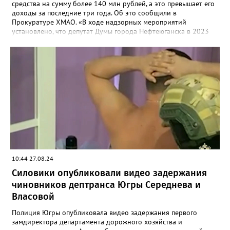
средства на сумму более 140 млн рублей, а это превышает его
доходы за последние три года. Об это сообщили в
Прокуратуре ХМАО. «В ходе надзорных мероприятий
установлено, что депутат Думы города Нефтеюганска в 2023
году совершил сделки по приобретению транспортных средств
на сумму более 140 млн рублей, что существенно превышает
его доходы и доходы его семьи за последние три года.»,-
сообщили в ведомстве. Депутат не предоставил справку о
доходах за прошедший год. Он направил уведомление о том,
что каких-либо крупных сделок, предусмотренных законом, не
совершал.
10:44 27.08.24
Силовики опубликовали видео задержания
чиновников дептранса Югры Середнева и
Власовой
Полиция Югры опубликовала видео задержания первого
замдиректора департамента дорожного хозяйства и