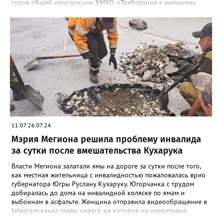
судов общей юрисдикции ХМАО. «Требования к внешнему
оформлению фасадов установлены Правилами
благоустройства с 2018 г. В условиях нового строительства,
согласование паспорта фасада является обязательным,
соответственно, в случае строительства многоквартирного
жилого дома и сдачи объекта в эксплуатацию после 27.04.2018
г. паспорт отделки фасадов оформляется и согласовывается
застройщиком, после чего передается в управляющую
компанию вместе с необходимой документацией.», - сказано в
сообщении. Суд обязал жильцов в течение 60 календарных
дней демонтировать кондиционеры с фасада
многоквартирного дома.
11:07 26.07.24
Мэрия Мегиона решила проблему инвалида
за сутки после вмешательства Кухарука
Власти Мегиона залатали ямы на дороге за сутки после того,
как местная жительница с инвалидностью пожаловалась врио
губернатора Югры Руслану Кухаруку. Югорчанка с трудом
добиралась до дома на инвалидной коляске по ямам и
выбоинам в асфальте. Женщина отправила видеообращение в
telegram-канал главы округа, на которое он оперативно
отреагировал. Мэр Мегион Алексей Петриченко подключился к