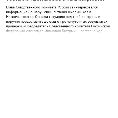
Глава Следственного комитета России заинтересовался
информацией о нарушении питания школьников в
Нижневартовске. Он взял ситуацию под свой контроль и
поручил предоставить доклад о промежуточных результатах
проверки. «Председатель Следственного комитета Российской
Федерации Александр Иванович Бастрыкин поставил ход
процессуальной проверки на контроль в центральном
аппарате ведомства и поручил руководителю СУ СК России по
Ханты-Мансийскому автономному округу – Югре Михаилу
Викторовичу Мокшину представить доклад о ее
промежуточных результатах и принятом по итогам решении.»,-
сообщает СК России. В информационный центр Следственного
комитета поступило обращение о нарушении прав учеников
одной из школ Нижневартовска. В нем сообщалось, что
компания, которая осуществляет питание, не имеет
постоянного штата сотрудников, работники привлекаются
вахтовым методом. Технический персонал нарушает
санитарно-эпидемиологические нормы и не имеет
медицинских книжек. Ранее Gorod3466.ru сообщал, что
Роспотребнадзор наказал подрядчика, который
организовывает питание школьников в Нижневартовске.