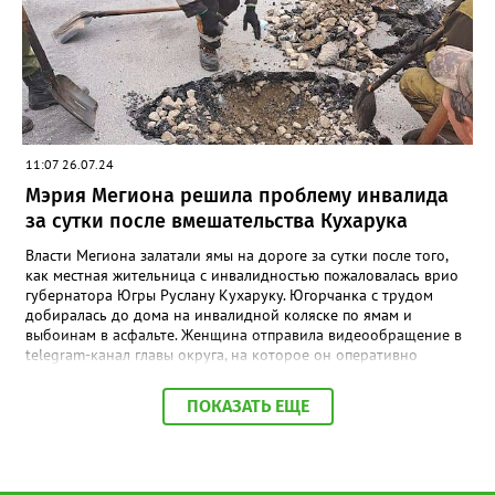
г. паспорт отделки фасадов оформляется и согласовывается
застройщиком, после чего передается в управляющую
компанию вместе с необходимой документацией.», - сказано в
сообщении. Суд обязал жильцов в течение 60 календарных
дней демонтировать кондиционеры с фасада
многоквартирного дома.
11:07 26.07.24
Мэрия Мегиона решила проблему инвалида
за сутки после вмешательства Кухарука
Власти Мегиона залатали ямы на дороге за сутки после того,
как местная жительница с инвалидностью пожаловалась врио
губернатора Югры Руслану Кухаруку. Югорчанка с трудом
добиралась до дома на инвалидной коляске по ямам и
выбоинам в асфальте. Женщина отправила видеообращение в
telegram-канал главы округа, на которое он оперативно
отреагировал. Мэр Мегион Алексей Петриченко подключился к
решению проблемы. В течение 24 часов залатали ямы,
ПОКАЗАТЬ ЕЩЕ
починили пандусы и тротуары.