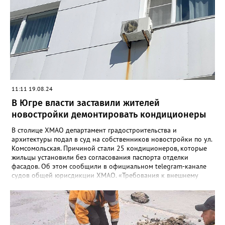
автомобильной техники не соответствовала условиям
контракта. Разница в цене между автобусом с кондиционером
и без него составила 812 тысяч рублей. В результате
незаконных действий фигурантов бюджету Югры причинен
ущерб в размере свыше 800 млн руб.
11:11 19.08.24
В Югре власти заставили жителей
новостройки демонтировать кондиционеры
В столице ХМАО департамент градостроительства и
архитектуры подал в суд на собственников новостройки по ул.
Комсомольская. Причиной стали 25 кондиционеров, которые
жильцы установили без согласования паспорта отделки
фасадов. Об этом сообщили в официальном telegram-канале
судов общей юрисдикции ХМАО. «Требования к внешнему
оформлению фасадов установлены Правилами
благоустройства с 2018 г. В условиях нового строительства,
согласование паспорта фасада является обязательным,
соответственно, в случае строительства многоквартирного
жилого дома и сдачи объекта в эксплуатацию после 27.04.2018