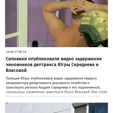
его доходы и доходы его семьи за последние три года.»,-
сообщили в ведомстве. Депутат не предоставил справку о
доходах за прошедший год. Он направил уведомление о том,
что каких-либо крупных сделок, предусмотренных законом, не
совершал.
10:44 27.08.24
Силовики опубликовали видео задержания
чиновников дептранса Югры Середнева и
Власовой
Полиция Югры опубликовала видео задержания первого
замдиректора департамента дорожного хозяйства и
транспорта региона Андрея Середнева и его подчиненной,
начальницы управления транспорта Ольги Власовой. Они стали
фигурантами дела о превышении полномочий при закупке
автобусов для Нижневартовска. По версии следствия, в 2023
году чиновники приобрели 165 автобусов по цене,
завышенной на 30%. Кроме того, комплектация поставляемой