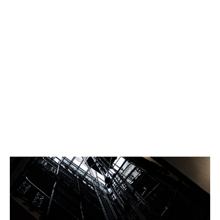
дым. Внутри огонь уничтожил дорогостоящий фрезерный
станок ЧПУ и обшивку стен на площади 12 кв.м., оставив слой
копоти еще на 30 квадратах помещения. * 19:28, ул. Мусы
Джалиля. Владельцу Volkswagen Bora не повезло больше —
автомобиль вспыхнул под капотом. Благо, огонь не успел
распространиться внутрь салона, но подвесное оборудование
моторного отсека полностью уничтожено. * 20:45, ул. Чапаева.
Жильцы девятиэтажки едва не остались без ужина из-за
загоревшейся кухонной вытяжки в одной из квартир на
первом этаже пятого подъезда. Очаг быстро локализовали, но
плита, шкафчики и стена теперь нуждаются в ремонте
(повреждения составили около 2 кв.м.). Не все истории
закончились ущербом. Утром, в 09:55, жители дома по улице
Спортивной вовремя заметили дым в ванной комнате
шестнадцатиэтажки. Благодаря их быстрой реакции и
грамотным действиям, огонь, начавшийся внутри стиральной
машины, был ликвидирован собственными силами еще до
приезда МЧС. Итог — закопченный потолок и замена дверного
полотна. Площадь повреждений составила всего 4 кв.м.
Специалисты напоминают: большинство этих происшествий
объединяет одна причина — человеческий фактор или
неисправность техники. Регулярная проверка
электропроводки, уход за кухонной техникой и наличие
огнетушителя в автомобиле могут предотвратить беду.
Спасатели призывают нижневартовцев быть внимательнее к