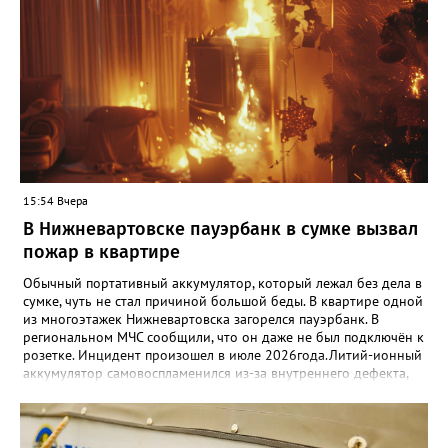
15:54 Вчера
В Нижневартовске пауэрбанк в сумке вызвал
пожар в квартире
Обычный портативный аккумулятор, который лежал без дела в
сумке, чуть не стал причиной большой беды. В квартире одной
из многоэтажек Нижневартовска загорелся пауэрбанк. В
региональном МЧС сообщили, что он даже не был подключён к
розетке. Инцидент произошел в июле 2026года.Литий-ионный
аккумулятор самовоспламенился из-за внутреннего дефекта,
огонь перекинулся на сумку и пол. Хозяйка проснулась от
запаха дыма и вовремя потушила пожар — площадь возгорания
составила всего 0,5 кв. метра, но могло быть гораздо хуже.
Дознаватели МЧС уже начали проверку. А спасатели