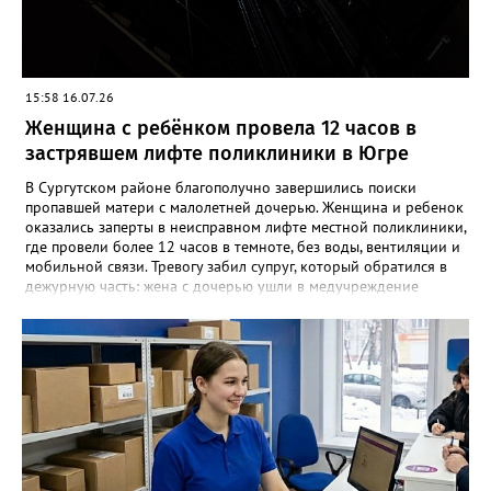
пожарной безопасности в своих домах. Фото:
www.pinterest.com
15:58 16.07.26
Женщина с ребёнком провела 12 часов в
застрявшем лифте поликлиники в Югре
В Сургутском районе благополучно завершились поиски
пропавшей матери с малолетней дочерью. Женщина и ребенок
оказались заперты в неисправном лифте местной поликлиники,
где провели более 12 часов в темноте, без воды, вентиляции и
мобильной связи. Тревогу забил супруг, который обратился в
дежурную часть: жена с дочерью ушли в медучреждение
поселка Белый Яр и перестали выходить на связь. Прибывшие
на место стражи порядка быстро обнаружили автомобиль
семьи на парковке.Изучение записей камер видеонаблюдения
подтвердило: мать с ребенком зашли в здание, но обратно не
выходили. Во время тщательного обследования помещений
сотрудница полиции услышала тихие голоса, доносившиеся из
лифтовой зоны. Выяснилось, что посетители оказались в
ловушке из-за внезапной поломки подъемника, а из-за
отсутствия сети не могли позвонить в экстренные службы.
Попытки полицейских самостоятельно открыть двери успехом