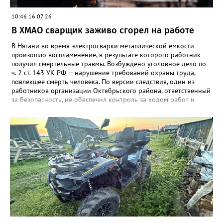
10:46 16.07.26
В ХМАО сварщик заживо сгорел на работе
В Нягани во время электросварки металлической ёмкости
произошло воспламенение, в результате которого работник
получил смертельные травмы. Возбуждено уголовное дело по
ч. 2 ст. 143 УК РФ — нарушение требований охраны труда,
повлекшее смерть человека. По версии следствия, один из
работников организации Октябрьского района, ответственный
за безопасность, не обеспечил контроль за ходом работ и
соблюдением трудовой дисциплины. Во время электросварки
шва металлической ёмкости произошло воспламенение.
Сварщик получил телесные повреждения, от которых
скончался на месте. Няганским межрайонным следственным
отделом СК возбуждено дело по ч. 2 ст. 143 УК РФ. Проводятся
следственные действия для установления всех обстоятельств.