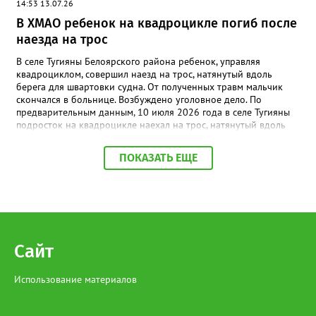
14:53 13.07.26
В ХМАО ребенок на квадроцикле погиб после
наезда на трос
В селе Тугияны Белоярского района ребенок, управляя
квадроциклом, совершил наезд на трос, натянутый вдоль
берега для швартовки судна. От полученных травм мальчик
скончался в больнице. Возбуждено уголовное дело. По
предварительным данным, 10 июля 2026 года в селе Тугияны
подросток на квадроцикле наехал на трос, натянутый вдоль
берега для швартовки судна. В результате мальчик получил
тяжёлые травмы, от которых скончался в медицинском
ПОКАЗАТЬ ЕЩЕ
учреждении. Следственный орган возбудил уголовное дело по
ч. 1 ст. 109 УК РФ (причинение смерти по неосторожности).
Прокуратура Белоярского района контролирует ход
расследования. Проводится комплекс проверочных
мероприятий, по итогам которых при наличии оснований
будут приняты меры реагирования.
Сайт
Использование материалов