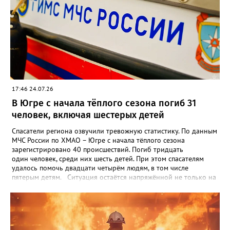
напоминают простые, но жизненно важные правила: • Не
кладите пауэрбанки рядом с горючими вещами. • Если корпус
вздулся, деформировался или сильно греется — выбросьте
устройство. • Избегайте ударов и падений. • Покупайте только
сертифицированную продукцию. • При малейшем подозрении
на возгорание — звоните 101 или 112.
17:46 24.07.26
В Югре с начала тёплого сезона погиб 31
человек, включая шестерых детей
Спасатели региона озвучили тревожную статистику. По данным
МЧС России по ХМАО – Югре с начала тёплого сезона
зарегистрировано 40 происшествий. Погиб тридцать
один человек, среди них шесть детей. При этом спасателям
удалось помочь двадцати четырём людям, в том числе
пятерым детям. Ситуация остаётся напряжённой не только на
пляжах, но и на водных маршрутах. С начала навигационного
периода зафиксировано семь аварийных происшествий с
маломерными судами — в них погибли семь человек. Анализ
происшествий показывает, что чаще всего к беде приводят
одни и те же ошибки: * купание в необорудованных местах; *