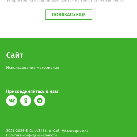
подросток на квадроцикле наехал на трос, натянутый вдоль
берега для швартовки судна. В результате мальчик получил
тяжёлые травмы, от которых скончался в медицинском
ПОКАЗАТЬ ЕЩЕ
учреждении. Следственный орган возбудил уголовное дело по
ч. 1 ст. 109 УК РФ (причинение смерти по неосторожности).
Прокуратура Белоярского района контролирует ход
расследования. Проводится комплекс проверочных
мероприятий, по итогам которых при наличии оснований
будут приняты меры реагирования.
Сайт
Использование материалов
Присоединяйтесь к нам
2021-2026 © Gorod3466.ru - Сайт Нижневартовска
Политика конфиденциальности