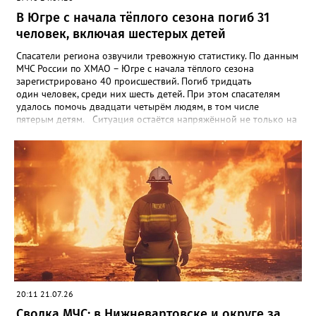
В Югре с начала тёплого сезона погиб 31
человек, включая шестерых детей
Спасатели региона озвучили тревожную статистику. По данным
МЧС России по ХМАО – Югре с начала тёплого сезона
зарегистрировано 40 происшествий. Погиб тридцать
один человек, среди них шесть детей. При этом спасателям
удалось помочь двадцати четырём людям, в том числе
пятерым детям. Ситуация остаётся напряжённой не только на
пляжах, но и на водных маршрутах. С начала навигационного
периода зафиксировано семь аварийных происшествий с
маломерными судами — в них погибли семь человек. Анализ
происшествий показывает, что чаще всего к беде приводят
одни и те же ошибки: * купание в необорудованных местах; *
нарушение правил эксплуатации лодок и катеров; * отсутствие
контроля за детьми со стороны взрослых. МЧС России
призывает: соблюдайте правила безопасности! Вот простые,
но жизненно важные рекомендации: * никогда не оставляйте
детей у воды без присмотра — даже если ребёнок уверенно
держится на воде; * не игнорируйте знак «Купание
запрещено»: он установлен там, где есть реальная угроза; *
выбирайте для отдыха только официальные пляжи — там есть
20:11 21.07.26
спасатели и необходимая инфраструктура; * при выходе на
воду на маломерном судне обязательно надевайте
Сводка МЧС: в Нижневартовске и округе за