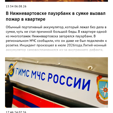
15:54 06.08.26
В Нижневартовске пауэрбанк в сумке вызвал
пожар в квартире
Обычный портативный аккумулятор, который лежал без дела в
сумке, чуть не стал причиной большой беды. В квартире одной
из многоэтажек Нижневартовска загорелся пауэрбанк. В
региональном МЧС сообщили, что он даже не был подключён к
розетке. Инцидент произошел в июле 2026года.Литий-ионный
аккумулятор самовоспламенился из-за внутреннего дефекта,
огонь перекинулся на сумку и пол. Хозяйка проснулась от
запаха дыма и вовремя потушила пожар — площадь возгорания
составила всего 0,5 кв. метра, но могло быть гораздо хуже.
Дознаватели МЧС уже начали проверку. А спасатели
напоминают простые, но жизненно важные правила: • Не
кладите пауэрбанки рядом с горючими вещами. • Если корпус
вздулся, деформировался или сильно греется — выбросьте
устройство. • Избегайте ударов и падений. • Покупайте только
сертифицированную продукцию. • При малейшем подозрении
на возгорание — звоните 101 или 112.
17:46 24.07.26