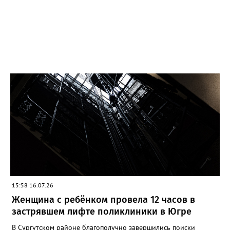
плита, шкафчики и стена теперь нуждаются в ремонте
(повреждения составили около 2 кв.м.). Не все истории
закончились ущербом. Утром, в 09:55, жители дома по улице
Спортивной вовремя заметили дым в ванной комнате
шестнадцатиэтажки. Благодаря их быстрой реакции и
грамотным действиям, огонь, начавшийся внутри стиральной
машины, был ликвидирован собственными силами еще до
приезда МЧС. Итог — закопченный потолок и замена дверного
полотна. Площадь повреждений составила всего 4 кв.м.
Специалисты напоминают: большинство этих происшествий
объединяет одна причина — человеческий фактор или
неисправность техники. Регулярная проверка
электропроводки, уход за кухонной техникой и наличие
огнетушителя в автомобиле могут предотвратить беду.
Спасатели призывают нижневартовцев быть внимательнее к
пожарной безопасности в своих домах. Фото:
www.pinterest.com
15:58 16.07.26
Женщина с ребёнком провела 12 часов в
застрявшем лифте поликлиники в Югре
В Сургутском районе благополучно завершились поиски