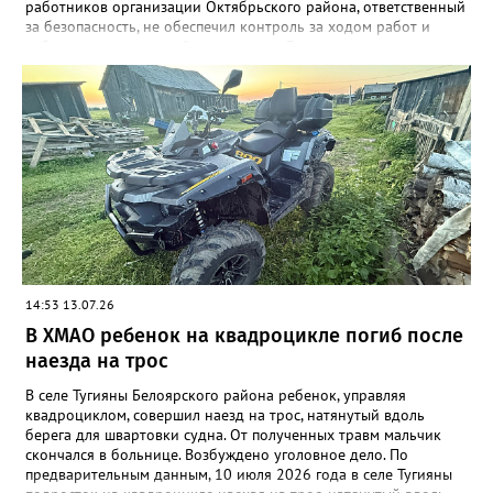
работников организации Октябрьского района, ответственный
за безопасность, не обеспечил контроль за ходом работ и
соблюдением трудовой дисциплины. Во время электросварки
шва металлической ёмкости произошло воспламенение.
Сварщик получил телесные повреждения, от которых
скончался на месте. Няганским межрайонным следственным
отделом СК возбуждено дело по ч. 2 ст. 143 УК РФ. Проводятся
следственные действия для установления всех обстоятельств.
14:53 13.07.26
В ХМАО ребенок на квадроцикле погиб после
наезда на трос
В селе Тугияны Белоярского района ребенок, управляя
квадроциклом, совершил наезд на трос, натянутый вдоль
берега для швартовки судна. От полученных травм мальчик
скончался в больнице. Возбуждено уголовное дело. По
предварительным данным, 10 июля 2026 года в селе Тугияны