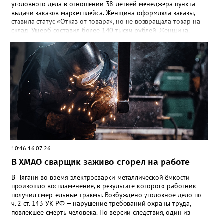
уголовного дела в отношении 38-летней менеджера пункта
выдачи заказов маркетплейса. Женщина оформляла заказы,
ставила статус «Отказ от товара», но не возвращала товар на
склад. Ущерб составил более 140 тысяч рублей. Женщина,
работая менеджером в пункте выдачи, оформляла через
личный телефон заказы с доставкой на свою точку. После этого
в приложении она проставляла статус «Отказ от товара», но
заявку на возврат не оформляла и товар на склад не
отправляла. Таким образом, товары оставались у неё, а
торговая организация несла убытки. В ходе расследования
фигурантка призналась в содеянном и полностью возместила
ущерб — более 140 тысяч рублей. Уголовное дело по ч. 1 ст.
159 УК РФ направлено в суд.
10:46 16.07.26
В ХМАО сварщик заживо сгорел на работе
В Нягани во время электросварки металлической ёмкости
произошло воспламенение, в результате которого работник
получил смертельные травмы. Возбуждено уголовное дело по
ч. 2 ст. 143 УК РФ — нарушение требований охраны труда,
повлекшее смерть человека. По версии следствия, один из