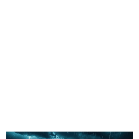
осмотрели городские лагеря отдыха, проинспектировали
проблемные локации, на которые указывали жители, побывали
на территориях, где уже реализуются проекты благоустройства,
но требуют доработки, а также оценили участки, потенциально
пригодные для создания новых скверов. Комитет по
социальным вопросам держит на постоянном контроле
организацию детского летнего отдыха. Депутаты дали
положительную оценку проведённой кампании, отметив
широкое разнообразие направлений и программ,
полноценную материально-техническую оснащённость
лагерей, а также соблюдение мер безопасности и санитарных
норм. «Мы обратили внимание администрации на высокую
востребованность такой формы летней занятости детей и
необходимость увеличить количество лагерей дневного
пребывания, особенно в третью смену», – подчеркнул
председатель комитета по социальным вопросам Павел
Лариков. Комитет по вопросам безопасности населения
совместно с коллегами из комитета по городскому хозяйству и
строительству в рамках выездного заседания отработал
поступающие жалобы. Депутаты проверили безопасность
пешеходных переходов вблизи школ и детских садов, а также
оценили состояние благоустроенных общественных
пространств. «Администрации рекомендовано проработать
варианты решения нескольких ключевых задач: обеспечение
доступной среды для входной группы муниципального