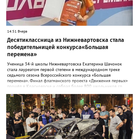
В настоящее время приемка работ со стороны ООО "НКС" не
осуществлялась. Восстановление за счет средств подрядной
организации", - рассказали в департаменте.
14:51 Вчера
Десятиклассница из Нижневартовска стала
победительницей конкурса«Большая
перемена»
Ученица 34-й школы Нижневартовска Екатерина Шачонок
стала лауреатом первой степени в международном треке
седьмого сезона Всероссийского конкурса «Большая
перемена». Финал флагманского проекта «Движения первых»
прошёл в Красноярске и собрал более 800 школьников со
всей страны. Екатерина в составе команды разрабатывала и
защищала перед экспертным жюри социально значимые
проекты. В финале конкурсанты представили три инициативы:
годовую программу адаптации для студентов-иностранцев
медицинского университета, проект о путешествиях по России
и интерактивный парк регионов страны. Все идеи получили
высокую оценку жюри, а работа вартовчанки была признана
одной из лучших. «В финале мы с командой разрабатывали
разные проекты и защищали их перед экспертами. Мы