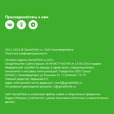
телефоны, компьютеры и документацию, подтверждающую
вину задержанных. По факту мошенничества в сфере
страхования Следственным управлением городского УМВД
возбуждено уголовное дело по ч. 4 ст. 159.5 УК РФ. Суд уже
Присоединяйтесь к нам
избрал меру пресечения для фигурантов. Предполагаемый
организатор отправлен под стражу, а его сообщник будет
дожидаться развития событий под подпиской о невыезде.
2021-2026 © Gorod3466.ru - Сайт Нижневартовска
Политика конфиденциальности
Сетевое издание Gorod3466.ru (16+).
Свидетельство о регистрации Эл № ФС77-66798 от 15.08.2016 выдано
Федеральной службой по надзору в сфере связи, информационных
технологий и массовых коммуникаций. Учредитель ООО "Салун"
628602 г. Нижневартовск ул.Пикмана 31. +7(3466)41-73-73
Главный редактор: Аврашова Е.С.
Адрес электронной почты редакции:
news@gorod3466.ru
По вопросам размещения рекламы:
1@gorod3466.ru
Сайт Gorod3466.ru использует файлы cookie и метрические программы
Яндекс.Метрика, LiveInternet с целью получения статистики и аналитических
данных.