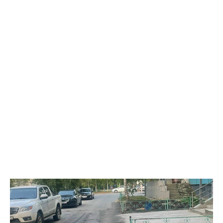
также 33,5 литра жидкостей для них. Общая стоимость
конфискованной продукции превысила 1 млн рублей.
Вартовчанин признался, что осознавал противоправный
характер своих действий, но всё равно пошёл на нарушение
закона. Следственным управлением УМВД возбуждено
уголовное дело по ч. 6 ст. 171.1 УК РФ (приобретение,
хранение и сбыт товаров без обязательной маркировки в
крупном размере).