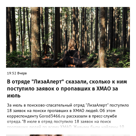
19:52 Вчера
В отряде "ЛизаАлерт" сказали, сколько к ним
поступило заявок о пропавших в ХМАО за
июль
За июль в поисково-спасательный отряд "ЛизаАлерт" поступило
18 заявок на поиски пропавших в ХМАО людей. Об этом
корреспонденту Gorod3466.ru рассказали в пресс-службе
отряда. "В июле в отряд поступило 18 заявок на поиск
пропавших людей по всему ХМАО. Живыми были найдены 10
человек, трое - погибли, родные найдены - двое", - сообщили в