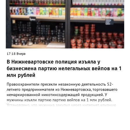
учреждений региона. «Теперь мамочкам и их родным не нужно
специально искать время, записываться и ехать в отдел ЗАГС.
Вся процедура регистрации рождения проходит в комфортной
обстановке, пока семья еще находится в больнице», —
подчеркивают в ведомстве. Информацию о графике работы
новых кабинетов в Сургуте, Ханты-Мансийске и
Нижневартовске обещают опубликовать в ближайшее время
на официальных страницах ведомств.
17:18 Вчера
В Нижневартовске полиция изъяла у
бизнесмена партию нелегальных вейпов на 1
млн рублей
Правоохранители пресекли незаконную деятельность 52-
летнего предпринимателя из Нижневартовска, торговавшего
немаркированной никотинсодержащей продукцией. У
мужчины изъяли партию партию вейпов на 1 млн рублей.
Установлено, что мужчина закупил через интернет крупную
партию электронных сигарет и расходных жидкостей к ним,
планируя реализовать товар в своём магазине. В ходе
оперативно-розыскных мероприятий полицейские проверили
торговую точку и изъяли более 1,5 тыс. безакцизных вейпов, а