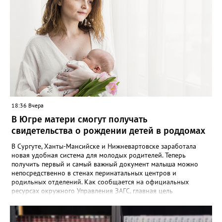
пресс-службе. В отряде отметили, что до сих пор не нашли трех
пропавших жителей региона, однако их поиски продолжаются -
распространяются ориентировки, проверяются свидетельства.
Ранее Gorod3466.ru сообщал, что большинство случаев
пропажи детей в ХМАО фиксировались в Нижневартовске и
Сургуте.
18:36 Вчера
В Югре матери смогут получать
свидетельства о рождении детей в роддомах
В Сургуте, Ханты-Мансийске и Нижневартовске заработала
новая удобная система для молодых родителей. Теперь
получить первый и самый важный документ малыша можно
непосредственно в стенах перинатальных центров и
родильных отделений. Как сообщается на официальных
ресурсах окружного Управления ЗАГС, главная цель
нововведения — разгрузить молодых мам от лишней
бюрократии в первые дни после выписки. Специалисты начали
вести прием прямо на базе крупнейших медицинских