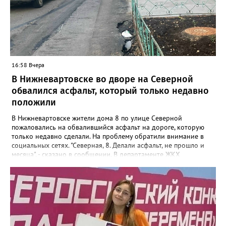
16:58 Вчера
В Нижневартовске во дворе на Северной
обвалился асфальт, который только недавно
положили
В Нижневартовске жители дома 8 по улице Северной
пожаловались на обвалившийся асфальт на дороге, которую
только недавно сделали. На проблему обратили внимание в
социальных сетях. "Северная, 8. Делали асфальт, не прошло и
месяца", - сказано в сообщении. В департаменте ЖКХ
администрации города корреспонденту Gorod3466.ru
сообщили, что причиной нарушения целостности асфальта
стал "подмыв основания покрытия проезда после обильных
осадков". "Восстановительные работы в рамках гарантийных
обязательств контракта будет проводить подрядная
организация, которая привлекалась ООО "Нижневартовские
коммунальные системы", срок до 15 августа 2026 года.