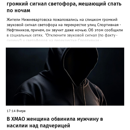
громкий сигнал светофора, мешающий спать
по ночам
Жители Нижневартовска пожаловались на слишком громкий
звуковой сигнал светофора на перекрестке улиц Спортивная -
Нефтяников, причем, он звучит даже ночью. Об этом сообщили
в социальных сетях. "Отключите звуковой сигнал (по факту -
сирену!) у светофоров на перекрестке Спортивная -
Нефтяников со стороны техникума, которая с недавних пор
врубается на ночь! Он мешает спать жителям всех
близлежащих домов! Мало нам по ночам шума от питбайкеров
и авто, чтобы еще из-за вашей свистелки страдать", - сказано в
сообщении. В МБУ "Управление по дорожному хозяйству и
благоустройству" Нижневартовска корреспонденту
Gorod3466.ru сообщили, что звуковые оповещатели на
светофорных объектах оборудованы в соответствии с ГОСТ,
при согласовании с обществом слепых. "Их наличие строго
контролируется прокуратурой. В ночное время они не
работают. Корректировка громкости проводится по мере
возможности", - подчеркнули в учреждении.
17:14 Вчера
В ХМАО женщина обвинила мужчину в
насилии над падчерицей