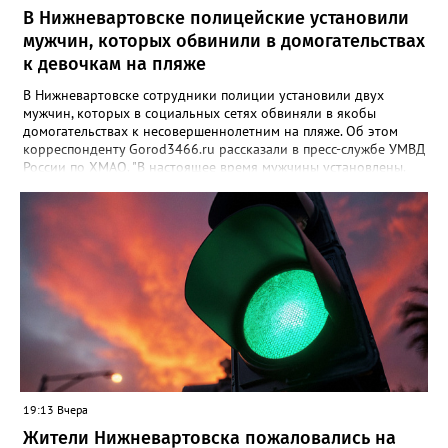
В Нижневартовске полицейские установили
мужчин, которых обвинили в домогательствах
к девочкам на пляже
В Нижневартовске сотрудники полиции установили двух
мужчин, которых в социальных сетях обвиняли в якобы
домогательствах к несовершеннолетним на пляже. Об этом
корреспонденту Gorod3466.ru рассказали в пресс-службе УМВД
России по ХМАО. "В настоящее время мужчины установлены.
По данному факту проверка продолжается. При этом факт
правонарушения пока не подтверждается", - заявили в пресс-
службе ведомства. Ранее Gorod3466.ru сообщал, что жители
Нижневартовска рассказывали в соцсетях, что на озере
Молодежное заметили двух пьяных мужчин, которые
домогались до несовершеннолетних девочек.
19:13 Вчера
Жители Нижневартовска пожаловались на