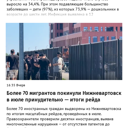
выросло на 34,4%. При этом подавляющее большинство
заболевших — дети (97%), из которых 73,9% — дошкольники в
возрасте до шести лет. Инфекция выявлена в 12
муниципалитетах, включая Сургут, Ханты-Мансийск,
Нижневартовск, Мегион, Нягань, Лангепас, Радужный, а также
Нижневартовский, Октябрьский, Советский, Сургутский и
Ханты-Мансийский районы. В большинстве случаев болезнь
проявляется в виде высыпаний на слизистой рта и
конечностях. На долю энтеровирусного менингита приходится
5,6% случаев. Лабораторные исследования подтвердили
циркуляцию нескольких типов вирусов Коксаки и эховирусов.
Специалисты напоминают о важности соблюдения правил
личной гигиены и рекомендуют при первых симптомах
обращаться к врачу.
16:35 Вчера
Более 70 мигрантов покинули Нижневартовск
в июле принудительно — итоги рейда
Более 70 иностранных граждан выдворены из Нижневартовска
по итогам масштабных рейдов, проведённых в июле.
Правоохранители проверили десятки иностранцев, выявив
многочисленные нарушения — от отсутствия патентов до