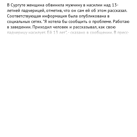
В Сургуте женщина обвинила мужчину в насилии над 13-
летней падчерицей, отметив, что он сам ей об этом рассказал.
Соответствующая информация была опубликована в
социальных сетях. "Я хотела бы сообщить о проблеме. Работаю
в заведении. Приходил человек и рассказывал, как свою
падчерицу насилует. Ей 13 лет", - сказано в сообщении. В пресс-
службе УМВД России по ХМАО корреспонденту Gorod3466.ru
сообщили, что в настоящее время по данному факту
проводится проверка. "Сотрудники полиции устанавливают все
обстоятельства произошедшего", - отметили в пресс-службе
ведомства.