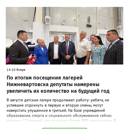
неизбежно переносятся вниз по течению. Часть из них оседает
на дне и поймах, но полностью остановить их движение
невозможно. В отличие от Днепра или Волги, где есть цепочка
водохранилищ, выступающих естественными фильтрами, на
сибирских реках такой барьер отсутствует. «Все это будет на
поймах откладываться, трансформироваться, потом опять
поступать. Процесс будет растянутым. Загрязнения могут
выпадать на поймах либо идти в растворённом виде или в
виде наносных отложений до самого Ледовитого океана», —
сообщает эксперт. Окончательный масштаб угрозы зависит от
природы загрязнения и способности водоёмов к
самоочищению. Однако уже сейчас понятно: риск достижения
вод ХМАО остаётся высоким.
14:10 Вчера
По итогам посещения лагерей
Нижневартовска депутаты намерены
увеличить их количество на будущий год
В августе детские лагеря продолжают работу: ребята, не
успевшие отдохнуть в первую и вторую смены, могут
наверстать упущенное в третьей. На базе учреждений
образования, спорта и социального обслуживания сейчас
открыто 17 лагерей, где отдыхают более 900 школьников. В
ходе рабочей поездки депутаты посетили некоторые из них,