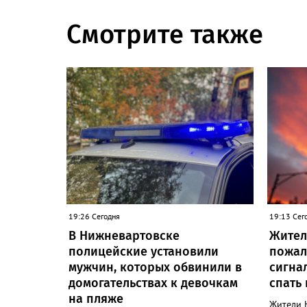
Смотрите также
19:26 Сегодня
19:13 Сег
В Нижневартовске
Жител
полицейские установили
пожал
мужчин, которых обвинили в
сигна
домогательствах к девочкам
спать
на пляже
Жители 