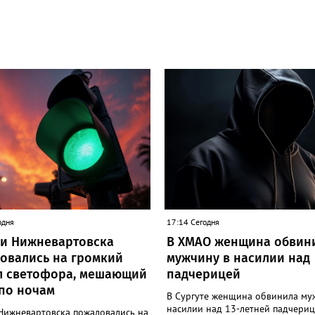
одня
17:14 Сегодня
и Нижневартовска
В ХМАО женщина обвин
овались на громкий
мужчину в насилии над
л светофора, мешающий
падчерицей
 по ночам
В Сургуте женщина обвинила му
насилии над 13-летней падчериц
Нижневартовска пожаловались на