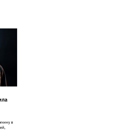
ила
жчину в
ей,