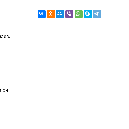
аев.
л он