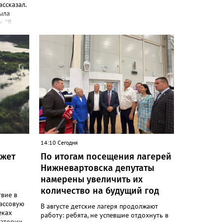
ассказал.
ыла
. "Я
 Работаю
и
 России
466.ru
я по
рка.
ают все
ва.
14:10 Сегодня
ожет
По итогам посещения лагерей
Нижневартовска депутаты
намерены увеличить их
количество на будущий год
вие в
ассовую
В августе детские лагеря продолжают
еках
работу: ребята, не успевшие отдохнуть в
ватории