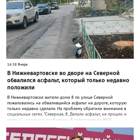
16:58 Вчера
В Нижневартовске во дворе на Северной
обвалился асфальт, который только недавно
положили
В Нижневартовске жители дома 8 по улице Северной
пожаловались на обвалившийся асфальт на дороге, которую
только недавно сделали. На проблему обратили внимание в
социальных сетях. "Северная, 8. Делали асфальт, не прошло и
месяца", - сказано в сообщении. В департаменте ЖКХ
администрации города корреспонденту Gorod3466.ru
сообщили, что причиной нарушения целостности асфальта
стал "подмыв основания покрытия проезда после обильных