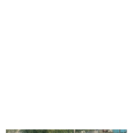
партию электронных сигарет и расходных жидкостей к ним,
планируя реализовать товар в своём магазине. В ходе
оперативно-розыскных мероприятий полицейские проверили
торговую точку и изъяли более 1,5 тыс. безакцизных вейпов, а
также 33,5 литра жидкостей для них. Общая стоимость
конфискованной продукции превысила 1 млн рублей.
Вартовчанин признался, что осознавал противоправный
характер своих действий, но всё равно пошёл на нарушение
закона. Следственным управлением УМВД возбуждено
уголовное дело по ч. 6 ст. 171.1 УК РФ (приобретение,
хранение и сбыт товаров без обязательной маркировки в
крупном размере).