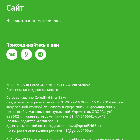
криминальных спектаклей стали незаконные выплаты на
Сайт
общую сумму порядка 3 миллионов рублей. Во время обысков
полицейские изъяли ключевые улики: две иномарки, на
Использование материалов
которых разыгрывались аварийные спектакли, а также
телефоны, компьютеры и документацию, подтверждающую
вину задержанных. По факту мошенничества в сфере
страхования Следственным управлением городского УМВД
возбуждено уголовное дело по ч. 4 ст. 159.5 УК РФ. Суд уже
Присоединяйтесь к нам
избрал меру пресечения для фигурантов. Предполагаемый
организатор отправлен под стражу, а его сообщник будет
дожидаться развития событий под подпиской о невыезде.
2021-2026 © Gorod3466.ru - Сайт Нижневартовска
Политика конфиденциальности
Сетевое издание Gorod3466.ru (16+).
Свидетельство о регистрации Эл № ФС77-66798 от 15.08.2016 выдано
Федеральной службой по надзору в сфере связи, информационных
технологий и массовых коммуникаций. Учредитель ООО "Салун"
628602 г. Нижневартовск ул.Пикмана 31. +7(3466)41-73-73
Главный редактор: Аврашова Е.С.
Адрес электронной почты редакции:
news@gorod3466.ru
По вопросам размещения рекламы:
1@gorod3466.ru
Сайт Gorod3466.ru использует файлы cookie и метрические программы