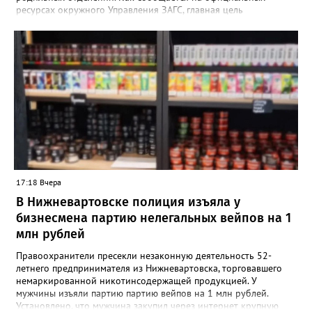
ресурсах окружного Управления ЗАГС, главная цель
нововведения — разгрузить молодых мам от лишней
бюрократии в первые дни после выписки. Специалисты начали
вести прием прямо на базе крупнейших медицинских
учреждений региона. «Теперь мамочкам и их родным не нужно
специально искать время, записываться и ехать в отдел ЗАГС.
Вся процедура регистрации рождения проходит в комфортной
обстановке, пока семья еще находится в больнице», —
подчеркивают в ведомстве. Информацию о графике работы
новых кабинетов в Сургуте, Ханты-Мансийске и
Нижневартовске обещают опубликовать в ближайшее время
на официальных страницах ведомств.
17:18 Вчера
В Нижневартовске полиция изъяла у
бизнесмена партию нелегальных вейпов на 1
млн рублей
Правоохранители пресекли незаконную деятельность 52-
летнего предпринимателя из Нижневартовска, торговавшего
немаркированной никотинсодержащей продукцией. У
мужчины изъяли партию партию вейпов на 1 млн рублей.
Установлено, что мужчина закупил через интернет крупную