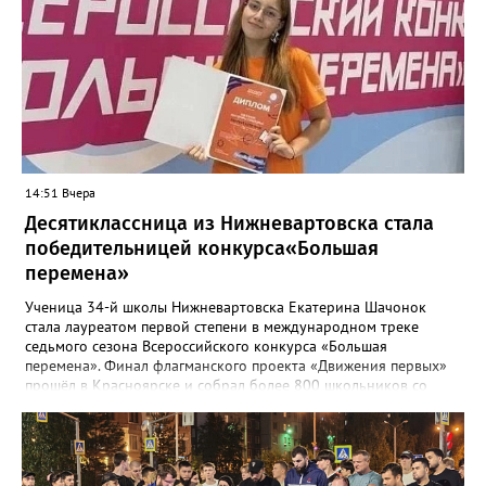
осадков". "Восстановительные работы в рамках гарантийных
обязательств контракта будет проводить подрядная
организация, которая привлекалась ООО "Нижневартовские
коммунальные системы", срок до 15 августа 2026 года.
В настоящее время приемка работ со стороны ООО "НКС" не
осуществлялась. Восстановление за счет средств подрядной
организации", - рассказали в департаменте.
14:51 Вчера
Десятиклассница из Нижневартовска стала
победительницей конкурса«Большая
перемена»
Ученица 34-й школы Нижневартовска Екатерина Шачонок
стала лауреатом первой степени в международном треке
седьмого сезона Всероссийского конкурса «Большая
перемена». Финал флагманского проекта «Движения первых»
прошёл в Красноярске и собрал более 800 школьников со
всей страны. Екатерина в составе команды разрабатывала и
защищала перед экспертным жюри социально значимые
проекты. В финале конкурсанты представили три инициативы:
годовую программу адаптации для студентов-иностранцев
медицинского университета, проект о путешествиях по России