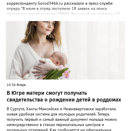
корреспонденту Gorod3466.ru рассказали в пресс-службе
отряда. "В июле в отряд поступило 18 заявок на поиск
пропавших людей по всему ХМАО. Живыми были найдены 10
человек, трое - погибли, родные найдены - двое", - сообщили в
пресс-службе. В отряде отметили, что до сих пор не нашли трех
пропавших жителей региона, однако их поиски продолжаются -
распространяются ориентировки, проверяются свидетельства.
Ранее Gorod3466.ru сообщал, что большинство случаев
пропажи детей в ХМАО фиксировались в Нижневартовске и
Сургуте.
18:36 Вчера
В Югре матери смогут получать
свидетельства о рождении детей в роддомах
В Сургуте, Ханты-Мансийске и Нижневартовске заработала
новая удобная система для молодых родителей. Теперь
получить первый и самый важный документ малыша можно
непосредственно в стенах перинатальных центров и
родильных отделений. Как сообщается на официальных