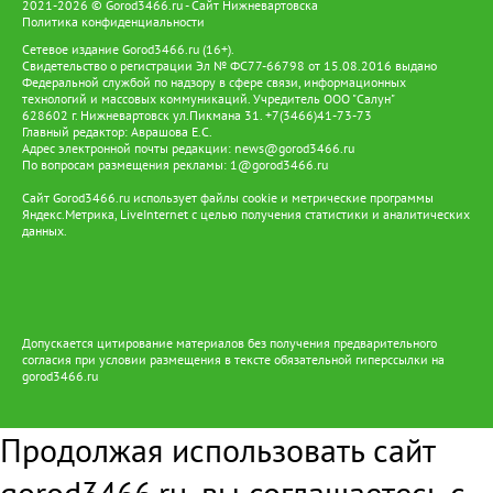
2021-2026 © Gorod3466.ru - Сайт Нижневартовска
«снайпер», настольный аэрохоккей, шашки и шахматы, а также
Политика конфиденциальности
организуют экскурсии, в том числе в библиотеку и пожарную
Сетевое издание Gorod3466.ru (16+).
часть. Депутаты отметили, что третья смена пользуется
Свидетельство о регистрации Эл № ФС77-66798 от 15.08.2016 выдано
большим спросом — попасть в лагеря дневного пребывания
Федеральной службой по надзору в сфере связи, информационных
смогли не все желающие. По сравнению с прошлым годом
технологий и массовых коммуникаций. Учредитель ООО "Салун"
628602 г. Нижневартовск ул.Пикмана 31. +7(3466)41-73-73
число лагерей увеличили с 15 до 17, однако и этого оказалось
Главный редактор: Аврашова Е.С.
недостаточно. По окончании всех трёх смен планируется
Адрес электронной почты редакции:
news@gorod3466.ru
опрос родителей: это позволит сформировать запрос на
По вопросам размещения рекламы:
1@gorod3466.ru
будущий год и обосновать выделение дополнительных
средств на увеличение количества лагерей. Председатель Думы
Сайт Gorod3466.ru использует файлы cookie и метрические программы
Яндекс.Метрика, LiveInternet с целью получения статистики и аналитических
Нижневартовска Алексей Сатинов подчеркнул: «Депутатский
данных.
корпус интересуют прежде всего условия пребывания, питание
и содержательная программа. Сегодня мы получили обратную
связь — школьники довольны, им нравится и еда, и
организация досуга, ведь они не просто сидят в здании, а
участвуют в мероприятиях за пределами учреждений. В целом
организация очень хорошая. Но потребность выше, и надеюсь,
Допускается цитирование материалов без получения предварительного
что в будущем году мы сможем увеличить количество мест в
согласия при условии размещения в тексте обязательной гиперссылки на
третью смену». Его коллега, председатель комитета по
gorod3466.ru
социальным вопросам Павел Лариков, добавил, что все смены
находятся под контролем депутатов: они лично общаются с
ребятами, и нареканий с их стороны не поступало. «В лагерях
Продолжая использовать сайт
дневного пребывания действуют 16 различных программ,
включающих спорт, изучение быта народов России, а также
gorod3466.ru, вы соглашаетесь с