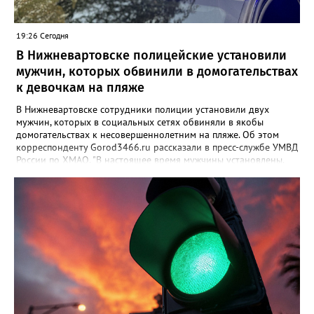
19:26 Сегодня
В Нижневартовске полицейские установили
мужчин, которых обвинили в домогательствах
к девочкам на пляже
В Нижневартовске сотрудники полиции установили двух
мужчин, которых в социальных сетях обвиняли в якобы
домогательствах к несовершеннолетним на пляже. Об этом
корреспонденту Gorod3466.ru рассказали в пресс-службе УМВД
России по ХМАО. "В настоящее время мужчины установлены.
По данному факту проверка продолжается. При этом факт
правонарушения пока не подтверждается", - заявили в пресс-
службе ведомства. Ранее Gorod3466.ru сообщал, что жители
Нижневартовска рассказывали в соцсетях, что на озере
Молодежное заметили двух пьяных мужчин, которые
домогались до несовершеннолетних девочек.