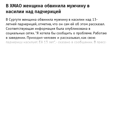
В ХМАО женщина обвинила мужчину в
насилии над падчерицей
В Сургуте женщина обвинила мужчину в насилии над 13-
летней падчерицей, отметив, что он сам ей об этом рассказал.
Соответствующая информация была опубликована в
социальных сетях. "Я хотела бы сообщить о проблеме. Работаю
в заведении. Приходил человек и рассказывал, как свою
падчерицу насилует. Ей 13 лет", - сказано в сообщении. В пресс-
службе УМВД России по ХМАО корреспонденту Gorod3466.ru
сообщили, что в настоящее время по данному факту
проводится проверка. "Сотрудники полиции устанавливают все
обстоятельства произошедшего", - отметили в пресс-службе
ведомства.