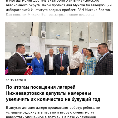
и Иртыш, может достичь акватории Ханты-Мансийского
автономного округа. Такой прогноз дал Муксун.fm заведующий
лабораторией Института водных проблем РАН Михаил Болгов.
Как пояснил Михаил Болгов, загрязняющие вещества
неизбежно переносятся вниз по течению. Часть из них оседает
на дне и поймах, но полностью остановить их движение
невозможно. В отличие от Днепра или Волги, где есть цепочка
водохранилищ, выступающих естественными фильтрами, на
сибирских реках такой барьер отсутствует. «Все это будет на
поймах откладываться, трансформироваться, потом опять
поступать. Процесс будет растянутым. Загрязнения могут
выпадать на поймах либо идти в растворённом виде или в
виде наносных отложений до самого Ледовитого океана», —
сообщает эксперт. Окончательный масштаб угрозы зависит от
природы загрязнения и способности водоёмов к
самоочищению. Однако уже сейчас понятно: риск достижения
вод ХМАО остаётся высоким.
14:10 Сегодня
По итогам посещения лагерей
Нижневартовска депутаты намерены
увеличить их количество на будущий год
В августе детские лагеря продолжают работу: ребята, не
успевшие отдохнуть в первую и вторую смены, могут
наверстать упущенное в третьей. На базе учреждений