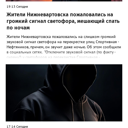
19:13 Сегодня
Жители Нижневартовска пожаловались на
громкий сигнал светофора, мешающий спать
по ночам
Жители Нижневартовска пожаловались на слишком громкий
звуковой сигнал светофора на перекрестке улиц Спортивная -
Нефтяников, причем, он звучит даже ночью. Об этом сообщили
в социальных сетях. "Отключите звуковой сигнал (по факту -
сирену!) у светофоров на перекрестке Спортивная -
Нефтяников со стороны техникума, которая с недавних пор
врубается на ночь! Он мешает спать жителям всех
близлежащих домов! Мало нам по ночам шума от питбайкеров
и авто, чтобы еще из-за вашей свистелки страдать", - сказано в
сообщении. В МБУ "Управление по дорожному хозяйству и
благоустройству" Нижневартовска корреспонденту
Gorod3466.ru сообщили, что звуковые оповещатели на
светофорных объектах оборудованы в соответствии с ГОСТ,
при согласовании с обществом слепых. "Их наличие строго
контролируется прокуратурой. В ночное время они не
работают. Корректировка громкости проводится по мере
возможности", - подчеркнули в учреждении.
17:14 Сегодня