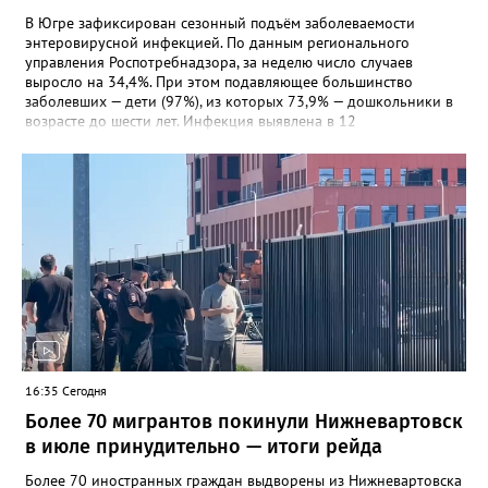
В Югре зафиксирован сезонный подъём заболеваемости
энтеровирусной инфекцией. По данным регионального
управления Роспотребнадзора, за неделю число случаев
выросло на 34,4%. При этом подавляющее большинство
заболевших — дети (97%), из которых 73,9% — дошкольники в
возрасте до шести лет. Инфекция выявлена в 12
муниципалитетах, включая Сургут, Ханты-Мансийск,
Нижневартовск, Мегион, Нягань, Лангепас, Радужный, а также
Нижневартовский, Октябрьский, Советский, Сургутский и
Ханты-Мансийский районы. В большинстве случаев болезнь
проявляется в виде высыпаний на слизистой рта и
конечностях. На долю энтеровирусного менингита приходится
5,6% случаев. Лабораторные исследования подтвердили
циркуляцию нескольких типов вирусов Коксаки и эховирусов.
Специалисты напоминают о важности соблюдения правил
личной гигиены и рекомендуют при первых симптомах
обращаться к врачу.
16:35 Сегодня
Более 70 мигрантов покинули Нижневартовск
в июле принудительно — итоги рейда
Более 70 иностранных граждан выдворены из Нижневартовска