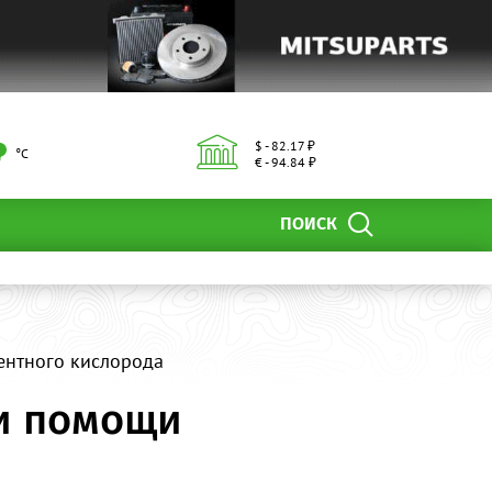
$ - 82.17 ₽
°С
€ - 94.84 ₽
ПОИСК
ентного кислорода
и помощи