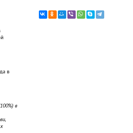
в
ой
да в
100%) в
ви,
ых