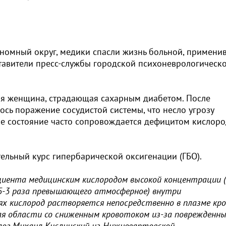
номный округ, медики спасли жизнь больной, примени
тавители пресс-службы городской психоневрологическ
яя женщина, страдающая сахарным диабетом. После
ось поражение сосудистой системы, что несло угрозу
ое состояние часто сопровождается дефицитом кислоро
ельный курс гипербарической оксигенации (ГБО).
циента медицинским кислородом высокой концентрации (
.5-3 раза превышающего атмосферное) внутри
ях кислород растворяется непосредственно в плазме кро
ая области со сниженным кровотоком из-за поврежденн
олог Михаил Кислинский из Нижневартовской