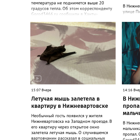
температура не поднимется выше 20
В Нижне
градусов тепла. Об этом корреспонденту
улице Пи
Gorod3466.ru сообщили в Ханты-
этом соо
Мансийском ЦГМС. "С 8 по 11 августа в
парке П
Нижневартовске ожидается облачная
объект -
погода, иногда будут прояснения. В этот
парке со
период временами также прогнозируется
бюджетны
дождь. Сильные дожди ожидаются
В депар
ночью 9 и 11 августа. Температура в этот
корресп
период составит ночью +9, +14 градусов,
рассказа
днем - +14, +19", - рассказали синоптики.
проблем
Ранее Gorod3466.ru сообщал, что 8 и 9
благоус
августа на юге ХМАО ожидаются сильные
железоб
дожди и грозы.
проложе
трубопр
15:07 Вчера
лоток п
14:16 Вче
Победы",
Летучая мышь залетела в
В Ниж
также от
квартиру в Нижневартовске
пропа
работы 
мальч
дорожном
Необычный гость появился у жителя
до конц
Нижневартовска на Западном проезде. В
В Нижне
его квартиру через открытое окно
мальчик
залетела летучая мышь. О случившемся
пропал. 
вартовчанин рассказал в социальных
Gorod346