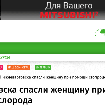
КУРСЫ
КА
НАШ ДОМ-ЮГРА
.
ИНТЕРВЬЮ
 Нижневартовска спасли женщину при помощи стопроц
вска спасли женщину пр
слорода