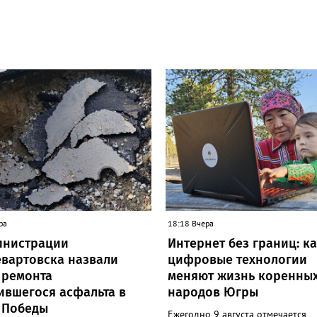
ра
18:18 Вчера
инистрации
Интернет без границ: к
вартовска назвали
цифровые технологии
 ремонта
меняют жизнь коренны
ившегося асфальта в
народов Югры
 Победы
Ежегодно 9 августа отмечается