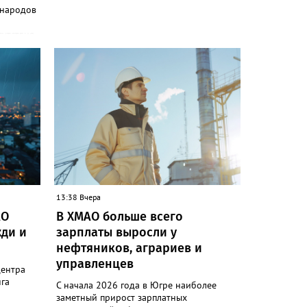
 народов
сутствия
и»
одов,
да,
 народам
ле
ькупы,
 юкагиры,
ругие. В
т в
и»)
13:38 Вчера
ючению
АО
В ХМАО больше всего
 сотовой
ди и
зарплаты выросли у
руктура
нефтяников, аграриев и
управленцев
следние
центра
гам
га
С начала 2026 года в Югре наиболее
ловек.
заметный прирост зарплатных
коренных