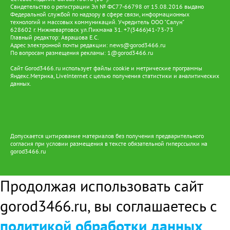
Свидетельство о регистрации Эл № ФС77-66798 от 15.08.2016 выдано
Федеральной службой по надзору в сфере связи, информационных
технологий и массовых коммуникаций. Учредитель ООО "Салун"
628602 г. Нижневартовск ул.Пикмана 31. +7(3466)41-73-73
Главный редактор: Аврашова Е.С.
Адрес электронной почты редакции:
news@gorod3466.ru
По вопросам размещения рекламы:
1@gorod3466.ru
Сайт Gorod3466.ru использует файлы cookie и метрические программы
Яндекс.Метрика, LiveInternet с целью получения статистики и аналитических
данных.
Допускается цитирование материалов без получения предварительного
согласия при условии размещения в тексте обязательной гиперссылки на
gorod3466.ru
Продолжая использовать сайт
gorod3466.ru, вы соглашаетесь с
политикой обработки данных