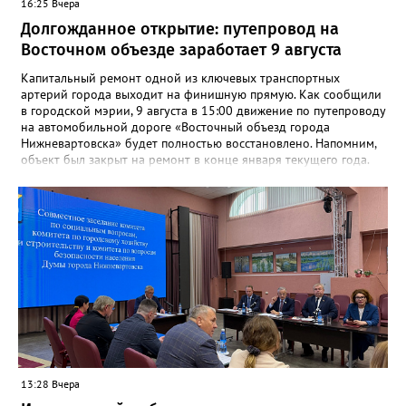
16:25 Вчера
Долгожданное открытие: путепровод на
Восточном объезде заработает 9 августа
Капитальный ремонт одной из ключевых транспортных
артерий города выходит на финишную прямую. Как сообщили
в городской мэрии, 9 августа в 15:00 движение по путепроводу
на автомобильной дороге «Восточный объезд города
Нижневартовска» будет полностью восстановлено. Напомним,
объект был закрыт на ремонт в конце января текущего года.
«В связи с завершением ремонтных работ путепровода 9
августа в 15 часов возобновится движение транспортных
средств по путепроводу на автомобильной дороге «Восточный
объезд города Нижневартовска»»,- сказано в сообщении.
Путепровод на Восточном объезде — важнейшая транспортная
артерия, соединяющая Нижневартовск с региональной
трассой. Он пропускает значительный поток транспорта и
связывает город с другими муниципалитетами округа и
Томской областью. После открытия движение по восточному
направлению серьёзно разгрузится. Водителей просят
соблюдать правила дорожного движения и быть
внимательными за рулём.
13:28 Вчера