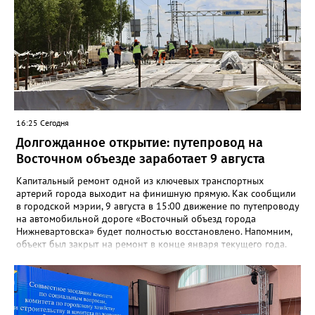
16:25 Сегодня
Долгожданное открытие: путепровод на
Восточном объезде заработает 9 августа
Капитальный ремонт одной из ключевых транспортных
артерий города выходит на финишную прямую. Как сообщили
в городской мэрии, 9 августа в 15:00 движение по путепроводу
на автомобильной дороге «Восточный объезд города
Нижневартовска» будет полностью восстановлено. Напомним,
объект был закрыт на ремонт в конце января текущего года.
«В связи с завершением ремонтных работ путепровода 9
августа в 15 часов возобновится движение транспортных
средств по путепроводу на автомобильной дороге «Восточный
объезд города Нижневартовска»»,- сказано в сообщении.
Путепровод на Восточном объезде — важнейшая транспортная