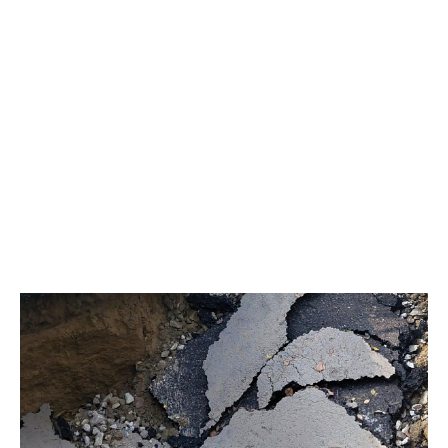
устройством пешеходного соединения в месте поворота; а
также прокладка пешеходной дорожки вдоль дома № 16 по
улице Омской в районе школы № 2 – за счёт ремонта
внутриквартального проезда и реализации программы
«Марафон благоустройства». Срок исполнения – до сентября
2026 года», – отметил председатель комитета по вопросам
безопасности Сергей Жигалов. При этом депутаты
констатировали, что ряд проблем требует безотлагательного
вмешательства. В частности, выявлены несостыковки на месте
реализации инициативного проекта сквера «Спортивный» –
необходимо синхронизировать новый сквер с уже
существующей спортплощадкой. Аналогичные сложности
возникают на выезде с улицы Повха и при реализации
«Березовой аллеи»: прилегающую территорию нужно привести
в порядок. Представители администрации пояснили, что
трудности связаны с границами земельных участков и
межведомственным взаимодействием, однако заверили, что
все замечания учтены и ведётся поиск дополнительных
источников финансирования. Особое внимание
парламентарии уделили ходу работ на объекте «Березовая
аллея». Сроки явно затягиваются, и депутаты опасаются, что
подрядчик не успеет завершить всё к установленному сроку,
поэтому настаивают на взятии объекта под особый контроль. В
департаменте ЖКХ подтвердили отставание от графика и
пообещали усилить надзор, чтобы подрядчик выполнил