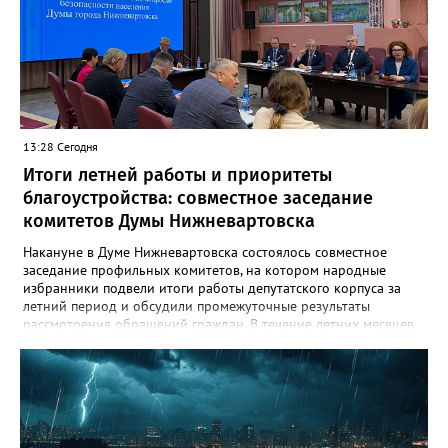
артерия, соединяющая Нижневартовск с региональной
трассой. Он пропускает значительный поток транспорта и
связывает город с другими муниципалитетами округа и
Томской областью. После открытия движение по восточному
направлению серьёзно разгрузится. Водителей просят
соблюдать правила дорожного движения и быть
внимательными за рулём.
13:28 Сегодня
Итоги летней работы и приоритеты
благоустройства: совместное заседание
комитетов Думы Нижневартовска
Накануне в Думе Нижневартовска состоялось совместное
заседание профильных комитетов, на котором народные
избранники подвели итоги работы депутатского корпуса за
летний период и обсудили промежуточные результаты
рассмотрения обращений граждан. В течение летних месяцев
парламентарии провели несколько выездных совещаний:
осмотрели городские лагеря отдыха, проинспектировали
проблемные локации, на которые указывали жители, побывали
на территориях, где уже реализуются проекты благоустройства,
но требуют доработки, а также оценили участки, потенциально
пригодные для создания новых скверов. Комитет по